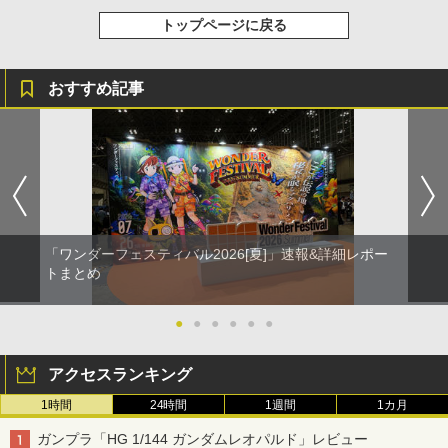
トップページに戻る
おすすめ記事
「ワンダーフェスティバル2026[夏]」速報&詳細レポー
トまとめ
●
●
●
●
●
●
アクセスランキング
1時間
24時間
1週間
1カ月
ガンプラ「HG 1/144 ガンダムレオパルド」レビュー