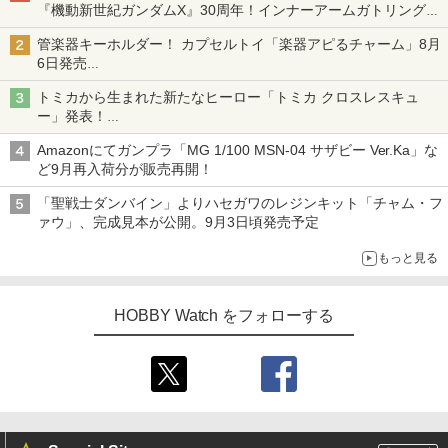
『機動新世紀ガンダムX』30周年！インナーアームガトリングの
変形機構まで再現し最新フォーマットでキット化！
管楽器キーホルダー！ カプセルトイ「楽器アピるチャーム」8月
6日発売
チューバ、テナサクなど5種各3色
トミカから生まれた新たなヒーロー「トミカ クロスレスキュ
ー」発表！
詳細は後日公開予定
Amazonにてガンプラ「MG 1/100 MSN-04 サザビー Ver.Ka」な
ど9月再入荷分が販売再開！
「聖戦士ダンバイン」よりハセガワのレジンキット「チャム・フ
ァウ」、完成見本が公開。9月3日頃発売予定
もっと見る
HOBBY Watch をフォローする