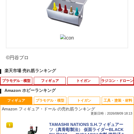
©円谷プロ
楽天市場 売れ筋ランキング
プラモデル・模型
フィギュア
トイガン
ラジコン・ドローン
Amazon ホビーランキング
フィギュア
プラモデル・模型
トイガン
工具・塗装・材料
HG 1/144 ガンダムファラクト プラモデ
送料無料◆Futureファクトリー FFAF
CAPA-57■GUARDER Hi-CAPA5.1 スプ
アーテック キラキラ万華鏡工作キット 5
1
1
1
1
Amazon フィギュア・ドール の売れ筋ランキング
ル 『機動戦士ガンダム 水星の魔女』
『ザ・ウルトラマン』 ジャッカル大魔王
リング＆フォロワー◆東京マルイ ハイキ
8448
更新日時：2026/08/09 18:13
（再販）[BANDAI SPIRITS]《発売済・
完成品可動フィギュア 【12月予約】
ャパシリーズ フォロワーSP 強化ナイロ
在庫品》
ンポリマー樹脂 強度アップ 補修
￥374
TAMASHII NATIONS S.H.フィギュアー
1
￥12,280
ツ（真骨彫製法） 仮面ライダーBLACK
￥1,560
￥300