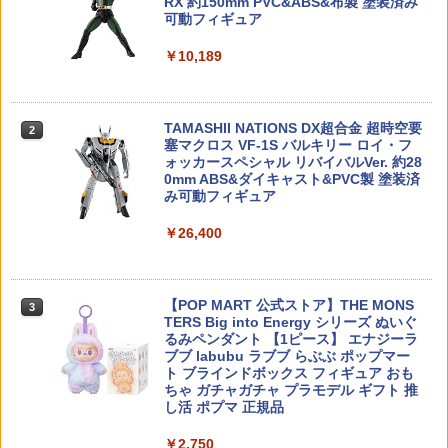
RX 約150mm PVC&ABS&布製 塗装済み
可動フィギュア
イーグル模型 ストロング六角ドライバー
ドラゴンクエスト メタリックモンスター
2
2
￥10,189
0.063inch-BK #1328-0063
ハセガワ 1/24 ランチア ストラトス HF
ズギャラリー メタル系レアモンスター ×
MILITARY BASE エラスティックバンド
2
2
“1975 サファリ ラリー”【20843】 プラ
3種セット メタルスライム + はぐれメタ
3スロット(15cm)◆ベルクロ ケース バッ
モデル
ル + メタルキング シルバー
グ ポーチ ポシェット カバン 鞄 ベスト
￥858
整理 マガジン グレネード ショットシェ
TAMASHII NATIONS DX超合金 超時空要
ル
2
￥4,747
￥12,980
塞マクロス VF-1S バルキリー ロイ・フ
ォッカースペシャル リバイバルVer. 約28
￥330
0mm ABS&ダイキャスト&PVC製 塗装済
OPTION No.1(オプションNo.1)/TM-001/
3
み可動フィギュア
380モーターアダプター
発売日前日発送 BANDAI SPIRITS（ バ
デスクトップリアルマッコイ 『ドラゴン
3
3
ンダイスピリッツ ） 30MP フチコマ (T
ボール』 06 孫悟空＆ブルマ -限定復刻仕
￥26,400
￥990
HE GHOST IN THE SHELL) プラスチッ
様版ー (塗装済み可動フィギュア)
MILITARY BASE エラスティックバンド
3
ク製 色分け済みプラモデル 4573102743
2スロット(15cm)◆ベルクロ 収納 カスタ
053 12月発売
ム ケース バッグ ポーチ カバン 鞄 ベス
￥12,980
ト 整理 マガジン グレネード 工具 バンド
【POP MART 公式ストア】THE MONS
3
￥4,980
タカラトミー モンコレ ポケデルゼ ピカ
4
TERS Big into Energy シリーズ ぬいぐ
￥330
チュウ(モンスターボール)
るみペンダント 【1ピース】 エナジーラ
送料無料◆ドラゴンクエスト メタリック
4
ブブ labubu ラブブ らぶぶ ポップマー
￥1,480
アイテムズギャラリースペシャル 40周年
ト ブラインドボックス フィギュア おも
送料無料◆モデリンク SPmodels 1/12 K
ver フィギュア 2種セット スクウェア・
4
ちゃ ガチャガチャ プラモデル ギフト 推
H400/250用 社外クロスチャンバー ＆ パ
エニックス 【11月予約】
ZC LEOPARD ポリマー ローディングノ
4
し活 ポプマ 正規品
ワーフィルターセット (SP12002) ハセガ
ズル TM Hi-CAPA/MEU/1911◆東京マル
ワ向け ディテールアップ （ZS177376）
イ GBB ハイキャパ/MEU/1911シリーズ
￥13,180
￥2,750