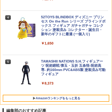
対応 高強度ポリマー樹脂製
疾る！ 警察24時 トヨタ クラウン アスリ
5
ート パトロールカー ラジオコントロー
￥4,980
ルカー TOYOTA CROWN ATHLETE PAT
￥770
ROL CAR RC
DAISUKE KONDO art collection masc
5
52TOYS BLINDBOX ディズニー プリン
4
ot figure 3 全6種セット アートコレクシ
セス On the Run シリーズ ブラインドボ
￥1,840
タカラトミー(TAKARA TOMY) トミカ
ョン マスコットフィギュア3 フルコンプ
5
ックス フィギュア ガチャガチャ コレク
ジョブレイバー TJB01 ポリスブレイバ
リート ガチャ カプセルトイ
【お買い物マラソン 全品P5倍】バイオB
5
ション 塗装済み コレクター・誕生日・
ー 日産 NISSAN GT-R パトロールカー
B弾 0.2g 6mm 2000発入り 天然由来成
新年のギフトに最適 (一個入り)
ミニカー おもちゃ 3歳以上
分PLA配合 ベアリング研磨 高精度 高真
￥3,680
球 エアガン BB弾 サバゲー 1~10袋選択
￥1,650
【クリックポスト便】
￥5,120
￥1,200
TAMASHII NATIONS S.H.フィギュアー
5
ツ 呪術廻戦 懐玉・玉折 五条悟-呪術高
専- 約160mm PVC&ABS製 塗装済み可動
フィギュア
￥8,373
Amazonランキングをもっと見る
編集部のおすすめ記事