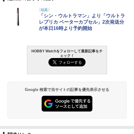
BANDAI SPIRITS(バンダイ スピリッツ)
東京マルイ(TOKYO MARUI) No.25 コル
LOCTITE(ロックタイト) シールはがし
玩具
1
1
1
HG 機動新世紀ガンダムX ガンダムレオ
ト ガバメント HG 18歳以上エアーHOP
プレミアム 220ml
「シン・ウルトラマン」より「ウルトラ
パルド 1/144スケール 色分け済みプラモ
ハンドガン
レプリカ ベーターカプセル」2次発送分
デル
￥962
が本日16時より予約開始
￥3,384
￥2,420
HOBBY Watchをフォローして最新記事をチ
タミヤ クラフトツールシリーズ No.123
東京マルイ(TOKYO MARUI) No.21 H&K
2
2
ェック！
先細薄刃ニッパー (ゲートカット用) プラ
BANDAI SPIRITS(バンダイ スピリッツ)
USP HG 18歳以上エアーHOPハンドガン
2
モデル用工具 74123
機動警察パトレイバー EZY RG 1/48 AV-
98Plus (イングラム・プラス) 色分け済
￥3,409
みプラモデル
￥2,674
￥6,500
Google 検索で当サイトの記事を優先表示させる
東京マルイ (TOKYO MARUI) ガスブロー
3
GSIクレオス Mr.トップコート 水性プレ
バックマシンガン No.14 20式 5.56mm
3
ミアムトップコートスプレー 光沢 88ml
小銃 18歳以上 ガスブローバック
ホビー用仕上材 B601
BANDAI SPIRITS(バンダイ スピリッツ)
3
30MS SIS-J00 メルンジャ[カラーA] 色
￥219,500
分け済みプラモデル
￥748
￥4,100
東京マルイ(TOKYO MARUI) No.16 H&K