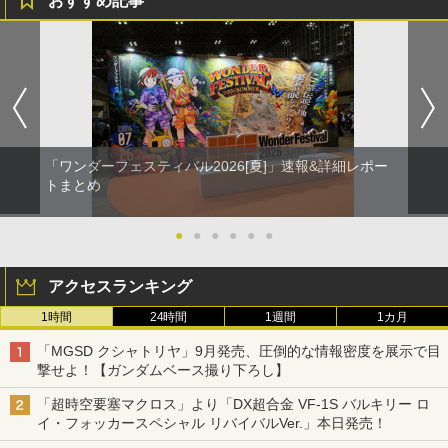
おすすめ記事
「ワンダーフェスティバル2026[夏]」速報&詳細レポー
トまとめ
●
●
●
●
●
●
アクセスランキング
1時間
24時間
1週間
1カ月
「MGSD クシャトリヤ」9月発売、圧倒的な情報密度を展示で目
撃せよ！【ガンダムベース撮り下ろし】
「超時空要塞マクロス」より「DX超合金 VF-1S バルキリー ロ
イ・フォッカースペシャル リバイバルVer.」本日発売！