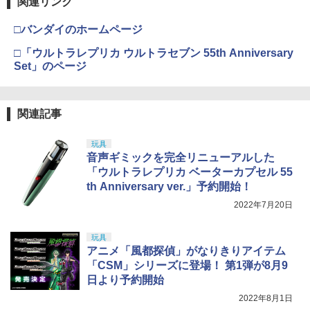
4
関連リンク
GSIクレオス Mr.トップコート 水性プレ
USP 10歳以上エアーHOPハンドガン 手
4
ミアムトップコートスプレー つや消し 8
動
□バンダイのホームページ
8ml ホビー用仕上材 B603
マックスファクトリー PLAMATEA MX
4
ちゃん 組み立て式プラモデル ノンスケ
￥2,666
□「ウルトラレプリカ ウルトラセブン 55th Anniversary
ール 全高約160mm
￥710
Set」のページ
￥10,087
東京マルイ No.10 ハイキャパ5.1 10歳以
5
タミヤ(TAMIYA) メイクアップ材シリー
上 電動ブローバック フルオート
5
関連記事
ズ No.3 タミヤセメント(角びん) 40ml 模
型用接着剤 87003
BANDAI SPIRITS(バンダイ スピリッツ)
￥3,815
5
HGAW 機動新世紀ガンダムX ガンダムエ
玩具
アマスター 1/144スケール 色分け済みプ
￥184
音声ギミックを完全リニューアルした
ラモデル
「ウルトラレプリカ ベーターカプセル 55
th Anniversary ver.」予約開始！
￥3,600
2022年7月20日
玩具
アニメ「風都探偵」がなりきりアイテム
「CSM」シリーズに登場！ 第1弾が8月9
日より予約開始
2022年8月1日