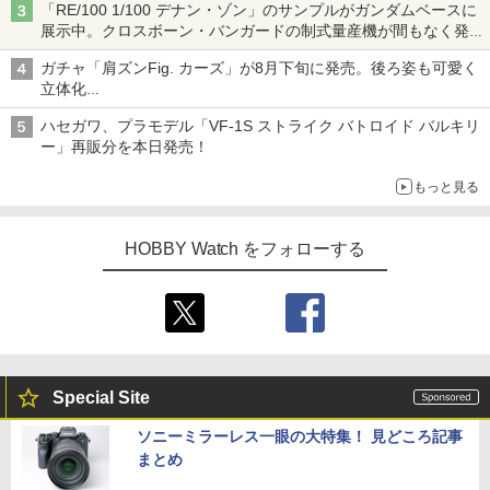
「RE/100 1/100 デナン・ゾン」のサンプルがガンダムベースに
展示中。クロスボーン・バンガードの制式量産機が間もなく発送
【ガンダムベース撮り下ろし】
ガチャ「肩ズンFig. カーズ」が8月下旬に発売。後ろ姿も可愛く
立体化
ライトニング・マックィーンやメーターなど4種がラインナップ
ハセガワ、プラモデル「VF-1S ストライク バトロイド バルキリ
ー」再販分を本日発売！
もっと見る
HOBBY Watch をフォローする
Special Site
ソニーミラーレス一眼の大特集！ 見どころ記事
まとめ