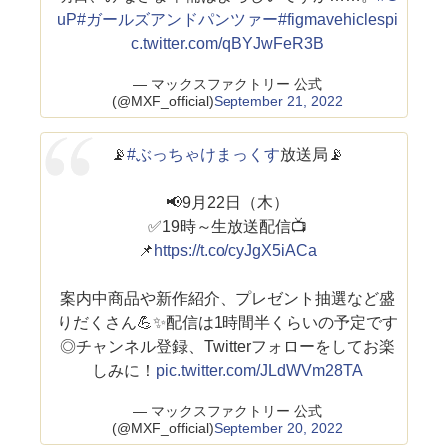
uP
#ガールズアンドパンツァー
#figmavehicles
pi
c.twitter.com/qBYJwFeR3B
— マックスファクトリー 公式
(@MXF_official)
September 21, 2022
📡
#ぶっちゃけまっくす
放送局📡
📢9月22日（木）
✅19時～生放送配信📺
📌
https://t.co/cyJgX5iACa
案内中商品や新作紹介、プレゼント抽選など盛
りだくさん💪✨配信は1時間半くらいの予定です
◎チャンネル登録、Twitterフォローをしてお楽
しみに！
pic.twitter.com/JLdWVm28TA
— マックスファクトリー 公式
(@MXF_official)
September 20, 2022