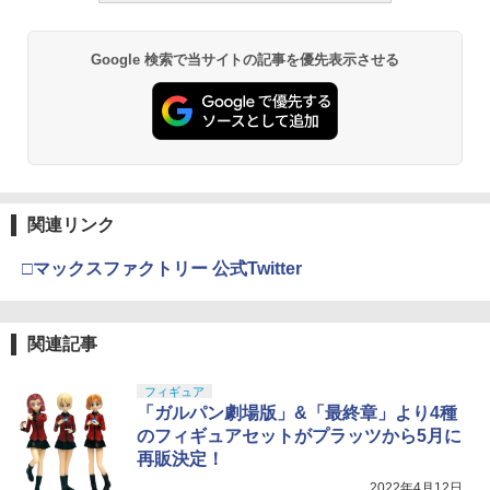
可動フィギュア
￥1,850
￥193,900
￥2,781
￥11,300
Google 検索で当サイトの記事を優先表示させる
BANDAI SPIRITS(バンダイスピリッツ)
東京マルイ(TOKYO MARUI) No.21 H&K
LOCTITE(ロックタイト) シールはがし
3
3
3
TAMASHII NATIONS S.H.フィギュアー
30MS SIS-H00 セスティエ[カラーC] 色
USP HG 18歳以上エアーHOPハンドガン
プレミアム 220ml
3
ツ ONE PIECE シャンクス -マリンフォ
分け済みプラモデル
ード頂上決戦- 約165mm PVC&ABS&布
￥3,409
￥962
製 塗装済み可動フィギュア
￥4,682
￥8,918
関連リンク
クラウンモデル AK47 10歳以上 エアー
4
タミヤ(TAMIYA) メイクアップ材シリー
BANDAI SPIRITS(バンダイ スピリッツ)
コッキングライフル ブラック
4
4
□マックスファクトリー 公式Twitter
ズ No.3 タミヤセメント(角びん) 40ml 模
HGAW 機動新世紀ガンダムX ガンダムエ
型用接着剤 87003
タカラトミー(TAKARA TOMY) T-SPAR
アマスター 1/144スケール 色分け済みプ
￥4,761
4
K トランスフォーマー ニューレジェンズ
ラモデル
NL-06 オートボット コスモス 可動フィ
￥184
関連記事
ギュア
￥3,732
東京マルイ(TOKYO MARUI) No.16 H&K
5
フィギュア
￥4,440
USP 10歳以上エアーHOPハンドガン 手
「ガルパン劇場版」&「最終章」より4種
GSIクレオス Mr.トップコート 水性プレ
動
5
ミアムトップコートスプレー つや消し 8
のフィギュアセットがプラッツから5月に
BANDAI SPIRITS(バンダイ スピリッツ)
5
8ml ホビー用仕上材 B603
30MS Fate/Grand Order アルトリア・
￥2,666
再販決定！
TAMASHII NATIONS S.H.フィギュアー
キャスター 色分け済みプラモデル
5
2022年4月12日