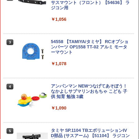
ズ No.23 1/32 バスターソニック 19423
サスマウント（フロント）【54636】 ラ
ジコン用
￥8,580
￥6,980
￥1,056
東京マルイ H&K USP No.16 [エアーハン
3
ドガン(対象年令10才以上)] サバゲー エ
アガン おもちゃ ハンドガン カラス 害鳥
S.H.Figuarts 『機動戦士ガンダムSEED
スズメ ネズミ退治 コスプレ 小道具 威力
3
バンダイスピリッツ MG 1/100 機動戦士
3
DESTINY』 キラ・ヤマト(オーブ連合首
飛距離 精度 重厚感 クリスマス 誕生日 安
ガンダムUC MSN-06S シナンジュ（アニ
54558 【TAMIYA/タミヤ】 RCオプショ
3
長国パイロットスーツVer．) (塗装済み
全装置 コッキング エアコキ
メ版） プラモデル （ZP102056）
ンパーツ OP1558 TT-02 アルミ モータ
可動フィギュア)
ーマウント
￥2,950
￥7,250
￥8,609
￥1,078
KM製マルイガスハンドガン パイソン6イ
MODEROID 『巨神ゴーグ』 マノン・ガ
4
4
ブロック フルーツ – ミニフィギュア –
ンチ対応 TNバレル【TM00PY6NA】新
4
ーディアン (組み立て式プラモデル)
アンパンマン NEWつなげてあそぼう！
4
シリーズ 2
品
なかよしサブマリンおもちゃ こども 子
供 知育 勉強 3歳
￥7,400
￥2,904
￥3,080
￥1,090
【中古】 バンダイ 機動戦士ガンダムUC
S&T ダンガン ハイパーガス 400ml
5
5
S.H.Figuarts 『HUNTER×HUNTER』 ク
5
MG 1/100 スタークジェガン プラモデル
タミヤ SP.1104 TBエボリューションIV
5
ロロ (塗装済み可動フィギュア)
D部品 (サスアーム) 【51104】 ラジコン
￥3,190