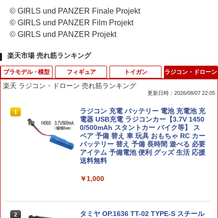
© GIRLS und PANZER Finale Projekt
© GIRLS und PANZER Film Projekt
© GIRLS und PANZER Projekt
楽天市場 売れ筋ランキング
プラモデル・模型
フィギュア
トイガン
ラジコン・ドローン
楽天 ラジコン・ドローン 売れ筋ランキング
更新日時：2026/08/07 22:05
BANDAI SPIRITS バンダイ スピリッツ
FUNKO ボビングヘッド ボブルヘッド ピ
WOSPORT UNITY MB Liteタイプ 20m
ラジコン 充電 バッテリー 電池 充電池 充
1
1
1
1
MGSD 機動戦士ガンダム 水星の魔女 ガ
ンクパンサー 人形 頭が揺れる おもちゃ
mレール用オフセットスイッチ Pro TAN
電器 USB充電 ラジコンカー【3.7V 1450
ンダムエアリアル プラスチック製 色分
首ふり人形 POPEYE Bobble Head フィ
0/500mAh スタントカー バイク等】 ス
け済みプラモデル SDガンダム SDハイエ
ギュア WACKY WOBBLER アメトイ イ
ペア 予備 替え 車 玩具 おもちゃ RC カー
￥2,722
ンドブランド フォルム MG技術 ガンプ
ンテリア ディスプレイ キャラクター グ
バッテリー 替え 予備 長時間 遊べる 必要
ラ 組み立て 模型 キット ホビー 大人 男
ッズ アメリカ雑貨 アメリカン雑貨 ダブ
アイテム 予備電池 便利 グッズ 生活 応援
の子 プレゼント ギフト 贈り物
ルスリー
送料無料
￥6,980
￥4,180
￥1,000
在庫販売 米国製 TALON GRIPS 滑り止
2
め 好みのサイズで使用 DIY 5"x7" マテ
リアルシート 米国製 タロングリップ
タミヤ 1/32 フルカウルミニ四駆シリー
CGセンタイリング01 全4種セット
タミヤ OP.1636 TT-02 TYPE-S スチール
￥2,835
2
2
2