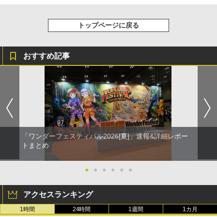
トップページに戻る
おすすめ記事
「ワンダーフェスティバル2026[夏]」速報&詳細レポー
トまとめ
●
●
●
●
●
●
アクセスランキング
1時間
24時間
1週間
1カ月