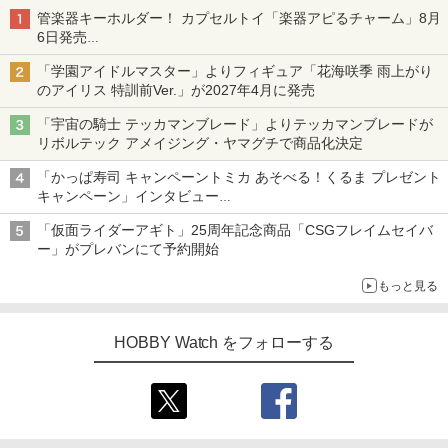
管楽器キーホルダー！ カプセルトイ「楽器アピるチャーム」8月
6日発売
チューバ、テナサクなど5種各3色
「学園アイドルマスター」よりフィギュア「花海咲季 雨上がり
のアイリス 特訓前Ver.」が2027年4月に発売
「宇宙の騎士 テッカマンブレード」よりテッカマンブレードが
リボルテック アメイジング・ヤマグチで商品化決定
「かっぱ寿司 キャンペーントミカ あそべる！くるま プレゼント
キャンペーン」インタビュー
子どもが楽しめるかっぱ寿司ならではの体験とコラボの楽しさを
「仮面ライダーアギト」25周年記念商品「CSGフレイムセイバ
追求
ー」がプレバンにて予約開始
もっと見る
HOBBY Watch をフォローする