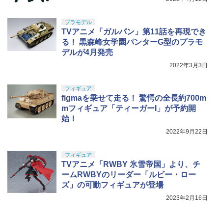
ツ 攻殻機動隊 THE GHOST IN THE SHE
￥710
LL 草薙素子 約140mm PVC&ABS製 塗
￥7,800
装済み可動フィギュア
プラモデル
TVアニメ「ガルパン」第11話を再現でき
￥9,618
る！ 黒森峰女学園パンターG型のプラモ
デルが4月発売
2022年3月3日
フィギュア
figmaを乗せて走る！ 驚愕の全長約700m
mフィギュア「ティーガーI」が予約開
始！
2022年9月22日
フィギュア
TVアニメ「RWBY 氷雪帝国」より、チ
ームRWBYのリーダー「ルビー・ロー
ズ」の可動フィギュアが登場
2023年2月16日