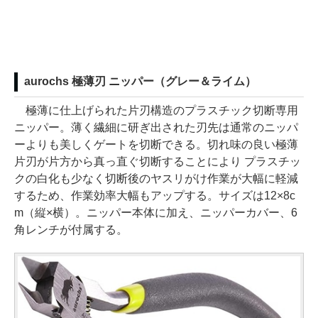
aurochs 極薄刃 ニッパー（グレー＆ライム）
極薄に仕上げられた片刃構造のプラスチック切断専用
ニッパー。薄く繊細に研ぎ出された刃先は通常のニッパ
ーよりも美しくゲートを切断できる。切れ味の良い極薄
片刃が片方から真っ直ぐ切断することにより プラスチッ
クの白化も少なく切断後のヤスリがけ作業が大幅に軽減
するため、作業効率大幅もアップする。サイズは12×8c
m（縦×横）。ニッパー本体に加え、ニッパーカバー、6
角レンチが付属する。