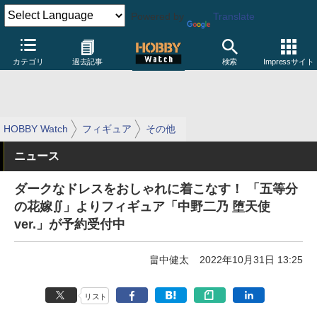
Powered by
Translate
カテゴリ
過去記事
検索
Impressサイト
HOBBY Watch
フィギュア
その他
ニュース
ダークなドレスをおしゃれに着こなす！ 「五等分
の花嫁∬」よりフィギュア「中野二乃 堕天使
ver.」が予約受付中
畠中健太
2022年10月31日 13:25
リスト