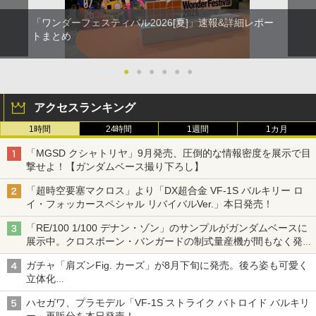
「ワンダーフェスティバル2026[夏]」速報&詳細レポー
トまとめ
●
●
●
●
●
●
アクセスランキング
1時間
24時間
1週間
1カ月
「MGSD クシャトリヤ」9月発売、圧倒的な情報密度を展示で目
撃せよ！【ガンダムベース撮り下ろし】
「超時空要塞マクロス」より「DX超合金 VF-1S バルキリー ロ
イ・フォッカースペシャル リバイバルVer.」本日発売！
「RE/100 1/100 デナン・ゾン」のサンプルがガンダムベースに
展示中。クロスボーン・バンガードの制式量産機が間もなく発送
【ガンダムベース撮り下ろし】
ガチャ「肩ズンFig. カーズ」が8月下旬に発売。後ろ姿も可愛く
立体化
ライトニング・マックィーンやメーターなど4種がラインナップ
ハセガワ、プラモデル「VF-1S ストライク バトロイド バルキリ