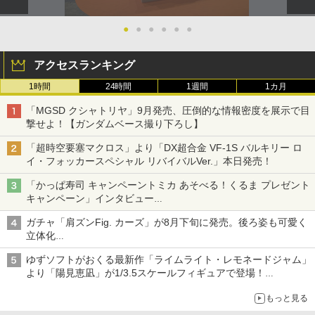
●
●
●
●
●
●
アクセスランキング
1時間
24時間
1週間
1カ月
「MGSD クシャトリヤ」9月発売、圧倒的な情報密度を展示で目
撃せよ！【ガンダムベース撮り下ろし】
「超時空要塞マクロス」より「DX超合金 VF-1S バルキリー ロ
イ・フォッカースペシャル リバイバルVer.」本日発売！
「かっぱ寿司 キャンペーントミカ あそべる！くるま プレゼント
キャンペーン」インタビュー
子どもが楽しめるかっぱ寿司ならではの体験とコラボの楽しさを
ガチャ「肩ズンFig. カーズ」が8月下旬に発売。後ろ姿も可愛く
追求
立体化
ライトニング・マックィーンやメーターなど4種がラインナップ
ゆずソフトがおくる最新作「ライムライト・レモネードジャム」
より「陽見恵凪」が1/3.5スケールフィギュアで登場！
メガネ姿も表現できるオプションパーツが付属
もっと見る