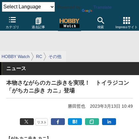
Powered by
Translate
カテゴリ
過去記事
検索
Impressサイト
HOBBY Watch
RC
その他
ニュース
本物さながらのカニ歩きを実現！ トイラジコン
「がちカニ歩き カニ」登場
勝田哲也
2023年3月13日 10:49
リスト
【がちカニ歩き カニ】