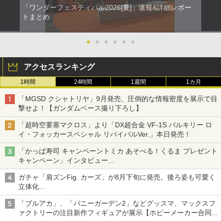
「ワンダーフェスティバル2026[夏]」速報&詳細レポー
トまとめ
●
●
●
●
●
●
アクセスランキング
1時間
24時間
1週間
1カ月
「MGSD クシャトリヤ」9月発売、圧倒的な情報密度を展示で目
撃せよ！【ガンダムベース撮り下ろし】
「超時空要塞マクロス」より「DX超合金 VF-1S バルキリー ロ
イ・フォッカースペシャル リバイバルVer.」本日発売！
「かっぱ寿司 キャンペーントミカ あそべる！くるま プレゼント
キャンペーン」インタビュー
子どもが楽しめるかっぱ寿司ならではの体験とコラボの楽しさを
ガチャ「肩ズンFig. カーズ」が8月下旬に発売。後ろ姿も可愛く
追求
立体化
ライトニング・マックィーンやメーターなど4種がラインナップ
「ブルアカ」、「バニーガーデン2」などグッスマ、マックスフ
ァクトリーの注目新作フィギュアが展示【ホビーメーカー合同展