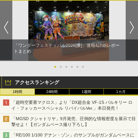
「ワンダーフェスティバル2026[夏]」速報&詳細レポー
トまとめ
●
●
●
●
●
●
アクセスランキング
1時間
24時間
1週間
1カ月
「超時空要塞マクロス」より「DX超合金 VF-1S バルキリー ロ
イ・フォッカースペシャル リバイバルVer.」本日発売！
「MGSD クシャトリヤ」9月発売、圧倒的な情報密度を展示で目
撃せよ！【ガンダムベース撮り下ろし】
「RE/100 1/100 デナン・ゾン」のサンプルがガンダムベースに