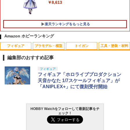
￥8,613
楽天ランキングをもっと見る
Amazon ホビーランキング
フィギュア
プラモデル・模型
トイガン
工具・塗装・材料
ミニポーチ［戦人 senjin 迷彩 camo カ
タカラトミー ドリームトミカ SP トイ・
1
1
モ カモフラージュ サバゲー アウトドア
ストーリー 30周年 バズ・ライトイヤー
編集部のおすすめ記事
バッグ バック 小物入れ ポーチ MOLLE
NINJA ver．
システム モールシステム コーデュラ CO
TAMASHII NATIONS S.H.フィギュアー
BANDAI SPIRITS(バンダイ スピリッツ)
東京マルイ(TOKYO MARUI) No.25 コル
LOCTITE(ロックタイト) シールはがし
フィギュア
RDURA」
1
1
1
1
￥640
ツ（真骨彫製法） 仮面ライダーBLACK
HG 機動新世紀ガンダムX ガンダムレオ
ト ガバメント HG 18歳以上エアーHOP
プレミアム 220ml
フィギュア「ホロライブプロダクション
RX 約150mm PVC&ABS&布製 塗装済み
パルド 1/144スケール 色分け済みプラモ
ハンドガン
天音かなた 1/7スケールフィギュア」が
￥1,320
可動フィギュア
デル
￥962
「ANIPLEX+」にて復刻受付開始
￥3,384
タカラトミー TOMICA TUNES SINGLE
2
￥12,480
￥3,480
PACKS TOMICA＆TOM ／トミカとトム
【エントリー最大10倍＆3％クーポン】
2
【メール便送料無料】HITCALL 超精密
￥924
HOBBY Watchをフォローして最新記事をチ
GSIクレオス Mr.トップコート 水性プレ
東京マルイ (TOKYO MARUI) ガスブロー
2
研磨 トレーサー ABS BB弾 0.2g 2000発
2
ェック！
ミアムトップコートスプレー 光沢 88ml
タカラトミー(TAKARA TOMY) T-SPAR
BANDAI SPIRITS(バンダイ スピリッツ)
バックマシンガン No.14 20式 5.56mm
ヒットコール 蓄光【あす楽】
2
2
ホビー用仕上材 B601
K トランスフォーマー ニューレジェンズ
機動警察パトレイバー EZY RG 1/48 AV-
小銃 18歳以上 ガスブローバック
NL-07 サウンドウェーブ 可動フィギュア
98Plus (イングラム・プラス) 色分け済
￥1,470