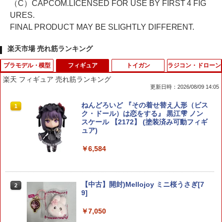
（C）CAPCOM.LICENSED FOR USE BY FIRST 4 FIG
URES.
FINAL PRODUCT MAY BE SLIGHTLY DIFFERENT.
楽天市場 売れ筋ランキング
プラモデル・模型
フィギュア
トイガン
ラジコン・ドローン
楽天 フィギュア 売れ筋ランキング
更新日時：2026/08/09 14:05
HG 1/144 軽キャノン プラモデル 機動戦
ねんどろいど 『その着せ替え人形（ビス
1
1
士Gundam GQuuuuuuX バンダイスピ
ク・ドール）は恋をする』 黒江雫 ノン
リッツ （ZP172171）
スケール 【2172】 (塗装済み可動フィギ
ュア)
￥2,180
￥6,584
HG 1/144 ダブルオーライザー＋GNソー
2
ドIII BANDAI SPIRITS バンダイ スピリ
【中古】開封)Mellojoy ミニ桜うさぎ[7
2
ッツ プラモデル ガンダム ガンプラ 機動
9]
戦士ガンダム00 ダブルオー
￥7,050
￥2,530