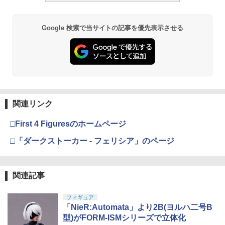
みプラモデル
￥748
￥220,000
【全品5%ポイント】マジックフライング
3
￥4,440
ボール フライングボール 本物 空飛ぶボ
￥6,600
ール LEDライト付き ジャイロボール 浮
Google 検索で当サイトの記事を優先表示させる
くボール ドローン 使いやすい
ZC LEOPARD AEG ナイロンファイバー
3
タミヤ クラフトツールシリーズ No.123
東京マルイ(TOKYO MARUI) No.21 H&K
3
強化ピストン CNCフルティース 14T +
3
先細薄刃ニッパー (ゲートカット用) プラ
TAMASHII NATIONS S.H.フィギュアー
USP HG 18歳以上エアーHOPハンドガン
ナイロンファイバーピストンヘッド◆電
￥1,580
3
モデル用工具 74123
ツ ONE PIECE シャンクス -マリンフォ
BANDAI SPIRITS(バンダイ スピリッツ)
動ガンメカボックス対応
3
ード頂上決戦- 約165mm PVC&ABS&布
30MS SIS-J00 メルンジャ[カラーA] 色
￥3,409
製 塗装済み可動フィギュア
分け済みプラモデル
￥2,674
￥1,880
BETAFPV マイクロナノモジュールアダ
4
￥8,918
￥4,000
プター【ELRS NanoTXモジュール用】
東京マルイ(TOKYO MARUI) No.16 H&K
4
関連リンク
マジ・スク+保護キャップセット
USP 10歳以上エアーHOPハンドガン 手
4
＼エントリーでポイント10倍／【8月4日
￥2,090
4
動
20時〜8月11日1時59分まで】CYMA OZ
□First 4 Figuresのホームページ
52TOYS BLINDBOX ディズニー プリン
マックスファクトリー PLAMATEA MX
￥2,600
ARK ARMAMENT タイプ フリップアッ
4
4
セス On the Run シリーズ ブラインドボ
ちゃん 組み立て式プラモデル ノンスケ
プ BUIS リアサイト/アイアンサイト サ
￥2,666
□「ダークストーカー - フェリシア」のページ
ックス フィギュア ガチャガチャ コレク
ール 全高約160mm
バゲー
ション 塗装済み コレクター・誕生日・
自動回避機能 USB充電式 360°回転 おも
5
新年のギフトに最適 (一個入り)
￥10,081
￥1,933
ちゃ プレゼント 子供の日 【テレビで話
題】フライングボール 回転式 遊び ギフ
東京マルイ No.10 ハイキャパ5.1 10歳以
5
関連記事
￥1,650
シリコンモールド クロムハート 4種 6.7×
ト おもちゃ ミニドローン 大人向け 飛ぶ
5
上 電動ブローバック フルオート
3.6cm 柄型枠 爪飾り作成 多寸法設計 立
ボール 飛行ボール UFO LEDライト付き
体彫刻 耐久 繰返し ハンドメイドネイル
軽量 クリスマス 贈り物 子供 リモコン付
フィギュア
HG 機動戦士ガンダム00 グラハム専用ユ
COWCOW TECHNOLOGY 強化ピスト
￥3,815
5
5
(Bタイプ)
き 誕生日 ロータリー 浮遊
「NieR:Automata」より2B(ヨルハ二号B
ニオンフラッグカスタム 1/144スケール
ンヘッド KSC/KWA Gシリーズ◆ピスト
【POP MART 公式ストア】THE MONS
色分け済みプラモデル
ンカップ Oリング 補修や強化に！ G17
型)がFORM-ISMシリーズで立体化
5
￥499
TERS Big into Energy シリーズ ぬいぐ
￥2,530