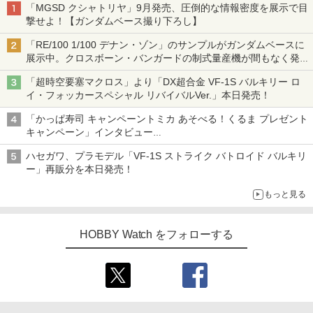
「MGSD クシャトリヤ」9月発売、圧倒的な情報密度を展示で目
撃せよ！【ガンダムベース撮り下ろし】
「RE/100 1/100 デナン・ゾン」のサンプルがガンダムベースに
展示中。クロスボーン・バンガードの制式量産機が間もなく発送
【ガンダムベース撮り下ろし】
「超時空要塞マクロス」より「DX超合金 VF-1S バルキリー ロ
イ・フォッカースペシャル リバイバルVer.」本日発売！
「かっぱ寿司 キャンペーントミカ あそべる！くるま プレゼント
キャンペーン」インタビュー
子どもが楽しめるかっぱ寿司ならではの体験とコラボの楽しさを
ハセガワ、プラモデル「VF-1S ストライク バトロイド バルキリ
追求
ー」再販分を本日発売！
もっと見る
HOBBY Watch をフォローする