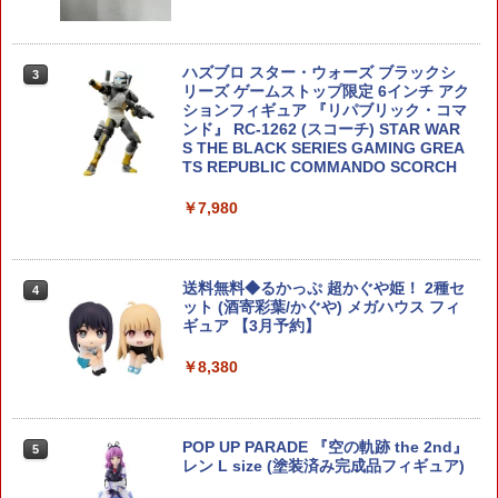
ハズブロ スター・ウォーズ ブラックシ
HG 邪虎丸 (魔神英雄伝ワタル)【新品】
3
3
リーズ ゲームストップ限定 6インチ アク
BANDAI バンダイ プラモデル バンダイH
ションフィギュア 『リパブリック・コマ
Gシリーズ 【宅配便のみ】
ンド』 RC-1262 (スコーチ) STAR WAR
S THE BLACK SERIES GAMING GREA
￥2,607
TS REPUBLIC COMMANDO SCORCH
￥7,980
アオシマ ザ・バイク No. 10 1/12 Honda
4
NC31 CB400 SUPER FOUR 92 プラモ
デル 模型
送料無料◆るかっぷ 超かぐや姫！ 2種セ
4
ット (酒寄彩葉/かぐや) メガハウス フィ
￥2,618
ギュア 【3月予約】
￥8,380
バンダイ 新品 未組立品 新機動戦記
5
ガンダムW 1/144 シェンロンガンダ
ム プラモデル ガンプラ
POP UP PARADE 『空の軌跡 the 2nd』
5
レン L size (塗装済み完成品フィギュア)
￥2,980