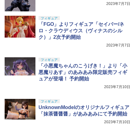
G19 G23F G26 グロック GLOCK
2023年7月7日
るみペンダント 【1ピース】 エナジーラ
￥1,800
ブブ labubu ラブブ らぶぶ ポップマー
￥980
ト ブラインドボックス フィギュア おも
フィギュア
ちゃ ガチャガチャ プラモデル ギフト 推
「FGO」よりフィギュア「セイバー/ネ
し活 ポプマ 正規品
ロ・クラウディウス（ヴィナスのシル
ク）」2次予約開始
￥2,750
2023年7月7日
フィギュア
「小悪魔ちゃんのこうげき！」より「小
悪魔りあす」のあみあみ限定販売フィギ
ュアが登場！ 予約開始
2023年7月10日
フィギュア
UnknownModelのオリジナルフィギュア
「抹茶醤醤醤」があみあみにて予約開始
2023年7月10日