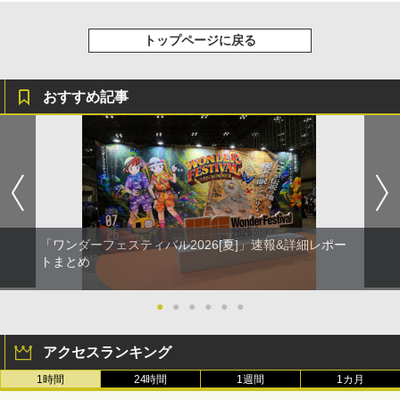
トップページに戻る
おすすめ記事
「ワンダーフェスティバル2026[夏]」速報&詳細レポー
トまとめ
●
●
●
●
●
●
アクセスランキング
1時間
24時間
1週間
1カ月