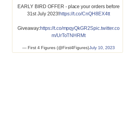
EARLY BIRD OFFER - place your orders before
31st July 2023!
https://t.co/CnQH8EX4tt
Giveaway:
https://t.co/mpqyQkGR2S
pic.twitter.co
m/UrToTNHRMt
— First 4 Figures (@First4Figures)
July 10, 2023