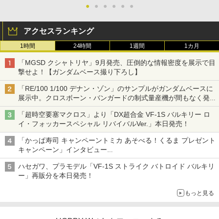
●
●
●
●
●
●
アクセスランキング
1時間
24時間
1週間
1カ月
「MGSD クシャトリヤ」9月発売、圧倒的な情報密度を展示で目
撃せよ！【ガンダムベース撮り下ろし】
「RE/100 1/100 デナン・ゾン」のサンプルがガンダムベースに
展示中。クロスボーン・バンガードの制式量産機が間もなく発送
【ガンダムベース撮り下ろし】
「超時空要塞マクロス」より「DX超合金 VF-1S バルキリー ロ
イ・フォッカースペシャル リバイバルVer.」本日発売！
「かっぱ寿司 キャンペーントミカ あそべる！くるま プレゼント
キャンペーン」インタビュー
子どもが楽しめるかっぱ寿司ならではの体験とコラボの楽しさを
ハセガワ、プラモデル「VF-1S ストライク バトロイド バルキリ
追求
ー」再販分を本日発売！
もっと見る