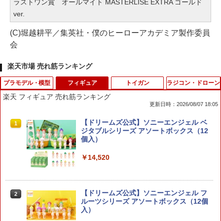
ラストワン賞 オールマイト MASTERLISE EXTRA ゴールド
ver.
(C)堀越耕平／集英社・僕のヒーローアカデミア製作委員
会
楽天市場 売れ筋ランキング
プラモデル・模型
フィギュア
トイガン
ラジコン・ドローン
楽天 フィギュア 売れ筋ランキング
更新日時：2026/08/07 18:05
タミヤ 1/32 ミニ四駆PROシリーズ ミニ
【ドリームズ公式】ソニーエンジェル ベ
1
1
四駆スターターパックMA パワータイプ
ジタブルシリーズ アソートボックス（12
(ブラストアロー) (MAシャーシ) 【1864
個入）
7】 (ミニ4駆) 【18647】 (プラモデル)
￥14,520
￥2,483
【ドリームズ公式】ソニーエンジェル フ
2
30MF リーベルフォートレス 【285740
ルーツシリーズ アソートボックス（12個
2
6】 (プラモデル)【クレジットカード決
入）
済限定】