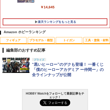
￥14,645
楽天ランキングをもっと見る
Amazon ホビーランキング
フィギュア
プラモデル・模型
トイガン
工具・塗装・材料
東京マルイ パーフェクトヒット BB弾 0.
ドリフトタイヤ固定用スポンジテープ
1
1
20g（1600発） メール便 対応商品 ポ
（3mm厚×15mm幅） TP-72B RCパーツ
編集部のおすすめ記事
スト投函 ネコポス ゆうパケット
￥440
タカラトミー(TAKARA TOMY) T-SPAR
BANDAI SPIRITS(バンダイ スピリッツ)
東京マルイ(TOKYO MARUI) No.25 コル
GSIクレオス Mr.トップコート 水性プレ
プライズ
1
1
1
1
￥848
K トランスフォーマー ニューレジェンズ
30MS SIS-J00 メルンジャ[カラーA] 色
ト ガバメント HG 18歳以上エアーHOP
ミアムトップコートスプレー 光沢 88ml
“黒いヒーロー”のデクも登場！ 一番くじ
NL-07 サウンドウェーブ 可動フィギュア
分け済みプラモデル
ハンドガン
ホビー用仕上材 B601
「僕のヒーローアカデミア ー仲間ー」の
全ラインナップが公開
￥4,440
￥4,200
￥3,384
￥748
タミヤ OP.1845 3x50mm アルミターン
GUA-GAS-03■GUARDER スタンダード
2
2
バックルシャフト
バルブ for マルイ 1911/MEU/M45A1/V1
0/Hi-CAPA◆東京マルイ GBB ハイキャ
パ5.1/4.3 ガバメント 純正互換パーツ ガ
￥396
HOBBY Watchをフォローして最新記事をチ
TAMASHII NATIONS S.H.フィギュアー
HG 機動戦士ガンダム00 グラハム専用ユ
東京マルイ (TOKYO MARUI) ガスブロー
タミヤ クラフトツールシリーズ No.123
ス漏れ防止
2
2
2
2
ェック！
ツ（真骨彫製法） 仮面ライダーBLACK
ニオンフラッグカスタム 1/144スケール
バックマシンガン No.14 20式 5.56mm
先細薄刃ニッパー (ゲートカット用) プラ
RX 約150mm PVC&ABS&布製 塗装済み
色分け済みプラモデル
小銃 18歳以上 ガスブローバック
モデル用工具 74123
￥950
可動フィギュア