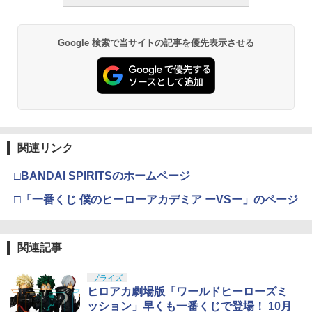
タミヤ SP.1000 ハイトルクサーボセイバ
3
￥1,850
￥193,900
￥2,781
ー(黒)【51000】
￥11,300
東京マルイ ハンドガンマガジンタイプ B
3
￥610
Google 検索で当サイトの記事を優先表示させる
Bローダー（約115発）｜No.108 メール
BANDAI SPIRITS(バンダイスピリッツ)
東京マルイ(TOKYO MARUI) No.21 H&K
LOCTITE(ロックタイト) シールはがし
便 対応商品 ポスト投函 ネコポス ゆう
3
3
3
TAMASHII NATIONS S.H.フィギュアー
30MS SIS-H00 セスティエ[カラーC] 色
USP HG 18歳以上エアーHOPハンドガン
プレミアム 220ml
パケット
3
ツ ONE PIECE シャンクス -マリンフォ
分け済みプラモデル
ード頂上決戦- 約165mm PVC&ABS&布
￥3,409
￥962
￥1,271
タミヤ OP.1799 TT-02ハイトルクサーボ
4
製 塗装済み可動フィギュア
￥4,682
セイバーセット（アルミホーン付）【54
799】 ラジコン用
￥8,918
クラウンモデル AK47 10歳以上 エアー
V10-27■GUARDER スチール ハンマース
4
関連リンク
￥1,230
4
タミヤ(TAMIYA) メイクアップ材シリー
BANDAI SPIRITS(バンダイ スピリッツ)
コッキングライフル ブラック
4
トラット for マルイ V10/M1911/M45◆H
4
ズ No.3 タミヤセメント(角びん) 40ml 模
HGAW 機動新世紀ガンダムX ガンダムエ
i-CAPA ウルトラコンパクト ガバメント
□BANDAI SPIRITSのホームページ
型用接着剤 87003
タカラトミー(TAKARA TOMY) T-SPAR
アマスター 1/144スケール 色分け済みプ
熱処理鋼 強度 アップ リペア スペア 強化
￥4,761
4
K トランスフォーマー ニューレジェンズ
ラモデル
タミヤ OP.1704 TA07 アルミステアリン
□「一番くじ 僕のヒーローアカデミア ーVSー」のページ
5
NL-06 オートボット コスモス 可動フィ
￥184
￥1,290
グアームセット【54704】 ラジコン用
ギュア
￥3,732
東京マルイ(TOKYO MARUI) No.16 H&K
5
￥1,771
￥4,440
USP 10歳以上エアーHOPハンドガン 手
関連記事
GSIクレオス Mr.トップコート 水性プレ
動
5
ライラクス・ナインボール・インジェク
5
ミアムトップコートスプレー つや消し 8
BANDAI SPIRITS(バンダイ スピリッツ)
ションバルブ
5
8ml ホビー用仕上材 B603
プライズ
30MS Fate/Grand Order アルトリア・
￥2,666
ヒロアカ劇場版「ワールドヒーローズミ
TAMASHII NATIONS S.H.フィギュアー
キャスター 色分け済みプラモデル
5
￥1,400
ツ 攻殻機動隊 THE GHOST IN THE SHE
￥710
ッション」早くも一番くじで登場！ 10月