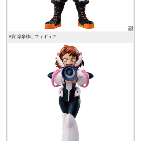
B賞 爆豪勝己フィギュア