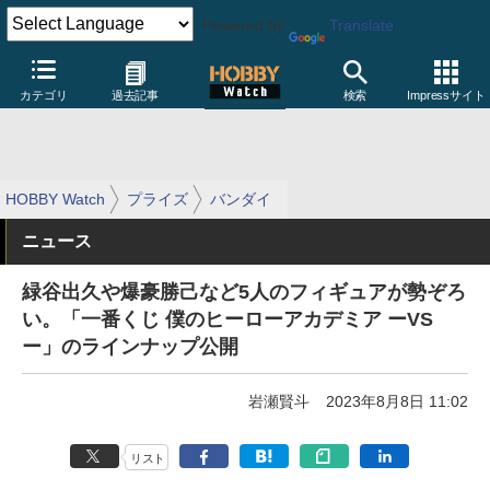
Powered by
Translate
カテゴリ
過去記事
検索
Impressサイト
HOBBY Watch
プライズ
バンダイ
ニュース
緑谷出久や爆豪勝己など5人のフィギュアが勢ぞろ
い。「一番くじ 僕のヒーローアカデミア ーVS
ー」のラインナップ公開
岩瀬賢斗
2023年8月8日 11:02
リスト