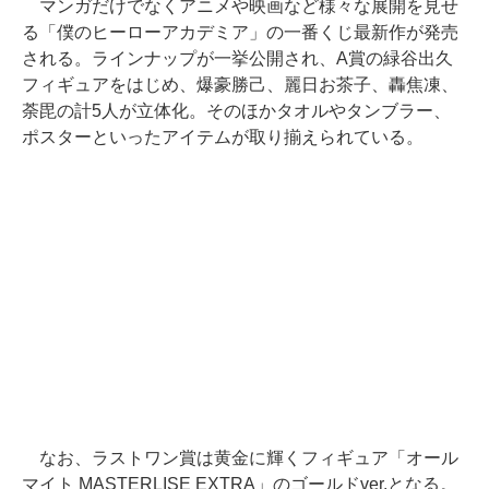
マンガだけでなくアニメや映画など様々な展開を見せ
る「僕のヒーローアカデミア」の一番くじ最新作が発売
される。ラインナップが一挙公開され、A賞の緑谷出久
フィギュアをはじめ、爆豪勝己、麗日お茶子、轟焦凍、
荼毘の計5人が立体化。そのほかタオルやタンブラー、
ポスターといったアイテムが取り揃えられている。
なお、ラストワン賞は黄金に輝くフィギュア「オール
マイト MASTERLISE EXTRA」のゴールドver.となる。