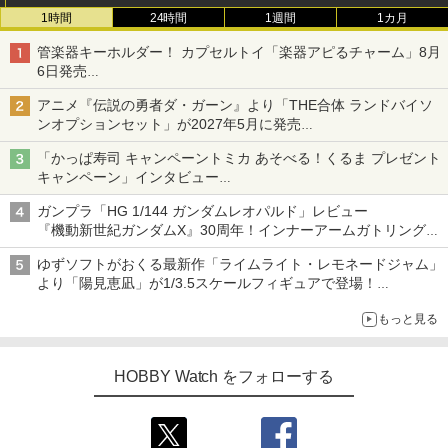
1時間
24時間
1週間
1カ月
管楽器キーホルダー！ カプセルトイ「楽器アピるチャーム」8月
6日発売
チューバ、テナサクなど5種各3色
アニメ『伝説の勇者ダ・ガーン』より「THE合体 ランドバイソ
ンオプションセット」が2027年5月に発売
「THE合体ランドバイソン」と連動するオプションパーツセット
「かっぱ寿司 キャンペーントミカ あそべる！くるま プレゼント
キャンペーン」インタビュー
子どもが楽しめるかっぱ寿司ならではの体験とコラボの楽しさを
ガンプラ「HG 1/144 ガンダムレオパルド」レビュー
追求
『機動新世紀ガンダムX』30周年！インナーアームガトリングの
変形機構まで再現し最新フォーマットでキット化！
ゆずソフトがおくる最新作「ライムライト・レモネードジャム」
より「陽見恵凪」が1/3.5スケールフィギュアで登場！
メガネ姿も表現できるオプションパーツが付属
もっと見る
HOBBY Watch をフォローする