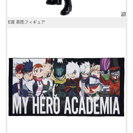
E賞 荼毘フィギュア