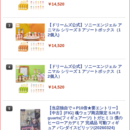
￥14,520
￥2,750
【ドリームズ公式】ソニーエンジェル ア
3
30MF ローザンコマンダー 【2857405】
ニマル シリーズ 3 アソートボックス（1
3
(プラモデル)【クレジットカード決済限
2個入)
定】
￥14,520
￥2,750
【ドリームズ公式】ソニーエンジェル ア
4
HG 1/144スケール 機動戦士ガンダム00
ニマル シリーズ 1 アソートボックス（1
4
[ダブルオー] 【アルケーガンダム】
2個入）
￥2,970
￥14,520
楽プラ スナップカー 1/24 EK9 シビック
【当店独自で＋P10倍★要エントリー】
5
5
タイプR 1997 スターライトブラックパ
【中古】[FIG] 魂ウェブ商店限定 S.H.Fi
ール 【09-SB】 (プラモデル)
guarts(フィギュアーツ) トガヒミコ 僕の
ヒーローアカデミア 完成品 可動フィギ
ュア バンダイスピリッツ(20260324)
￥3,406