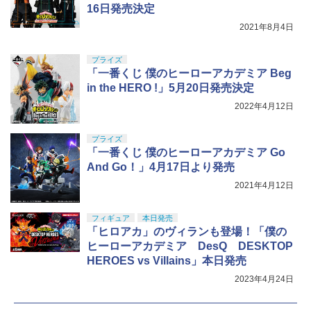
LL 草薙素子 約140mm PVC&ABS製 塗
￥7,800
16日発売決定
装済み可動フィギュア
2021年8月4日
￥9,618
プライズ
「一番くじ 僕のヒーローアカデミア Beg
in the HERO !」5月20日発売決定
2022年4月12日
プライズ
「一番くじ 僕のヒーローアカデミア Go
And Go！」4月17日より発売
2021年4月12日
フィギュア
本日発売
「ヒロアカ」のヴィランも登場！「僕の
ヒーローアカデミア DesQ DESKTOP
HEROES vs Villains」本日発売
2023年4月24日