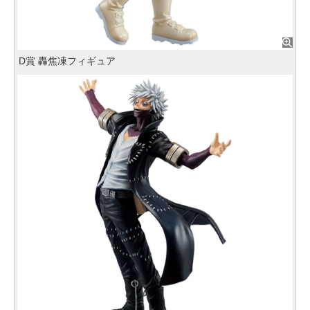
D賞 轟焦凍フィギュア