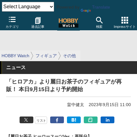
Powered by
Translate
カテゴリ
過去記事
検索
Impressサイト
HOBBY Watch
フィギュア
その他
ニュース
「ヒロアカ」より麗日お茶子のフィギュアが再
販！ 本日9月15日より予約開始
畠中健太
2023年9月15日 11:00
リスト
【麗日お茶子 ヒーロースーツVer.：再販分】