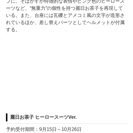
フに、そばかすが特徴的な表情やピンク色のヒーロース
ーツなど、“無重力”の個性を持つ麗日お茶子を再現して
いる。また、台座には瓦礫とアメコミ風の文字が造形さ
れているほか、差し替えパーツとしてヘルメットが付属
する。
麗日お茶子 ヒーロースーツVer.
予約受付期間：9月15日～10月26日