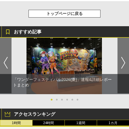
トップページに戻る
おすすめ記事
「ワンダーフェスティバル2026[夏]」速報&詳細レポー
トまとめ
●
●
●
●
●
●
アクセスランキング
1時間
24時間
1週間
1カ月