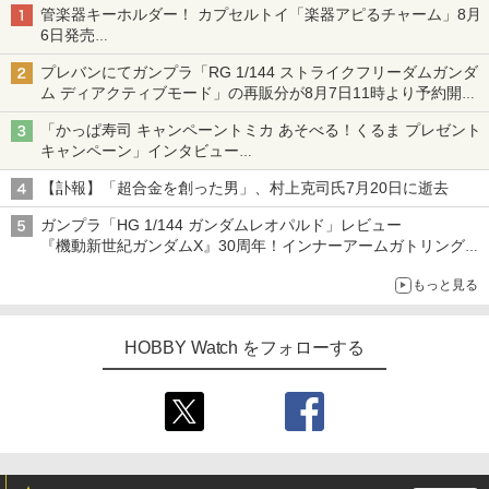
管楽器キーホルダー！ カプセルトイ「楽器アピるチャーム」8月
6日発売
チューバ、テナサクなど5種各3色
プレバンにてガンプラ「RG 1/144 ストライクフリーダムガンダ
ム ディアクティブモード」の再販分が8月7日11時より予約開
始！
「かっぱ寿司 キャンペーントミカ あそべる！くるま プレゼント
キャンペーン」インタビュー
子どもが楽しめるかっぱ寿司ならではの体験とコラボの楽しさを
【訃報】「超合金を創った男」、村上克司氏7月20日に逝去
追求
ガンプラ「HG 1/144 ガンダムレオパルド」レビュー
『機動新世紀ガンダムX』30周年！インナーアームガトリングの
変形機構まで再現し最新フォーマットでキット化！
もっと見る
HOBBY Watch をフォローする