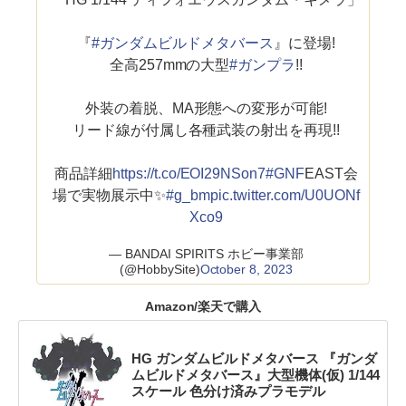
『
#ガンダムビルドメタバース
』に登場!
全高257mmの大型
#ガンプラ
!!
外装の着脱、MA形態への変形が可能!
リード線が付属し各種武装の射出を再現!!
商品詳細
https://t.co/EOI29NSon7
#GNF
EAST会
場で実物展示中✨
#g_bm
pic.twitter.com/U0UONf
Xco9
— BANDAI SPIRITS ホビー事業部
(@HobbySite)
October 8, 2023
Amazon/楽天で購入
HG ガンダムビルドメタバース 『ガンダ
ムビルドメタバース』大型機体(仮) 1/144
スケール 色分け済みプラモデル