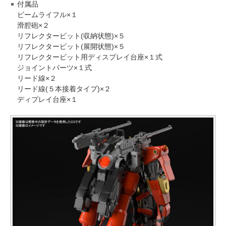
付属品
ビームライフル×１
滑腔砲×２
リフレクタービット(収納状態)×５
リフレクタービット(展開状態)×５
リフレクタービット用ディスプレイ台座×１式
ジョイントパーツ×１式
リード線×２
リード線(５本接着タイプ)×２
ディプレイ台座×１