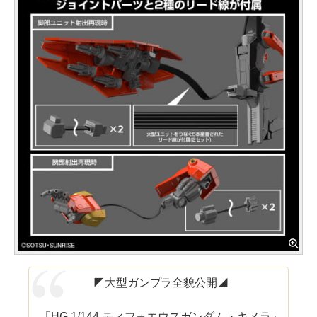
◤大型ガンプラ全貌公開◢
「HG 1/144 ティフォエウスガンダム・キメラ」