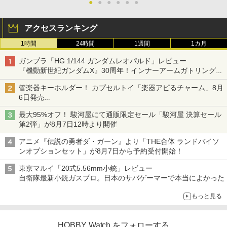
●
●
●
●
●
●
アクセスランキング
1時間
24時間
1週間
1カ月
ガンプラ「HG 1/144 ガンダムレオパルド」レビュー
『機動新世紀ガンダムX』30周年！インナーアームガトリングの
変形機構まで再現し最新フォーマットでキット化！
管楽器キーホルダー！ カプセルトイ「楽器アピるチャーム」8月
6日発売
チューバ、テナサクなど5種各3色
最大95%オフ！ 駿河屋にて通販限定セール「駿河屋 決算セール
第2弾」が8月7日12時より開催
アニメ『伝説の勇者ダ・ガーン』より「THE合体 ランドバイソ
ンオプションセット」が8月7日から予約受付開始！
東京マルイ「20式5.56mm小銃」レビュー
自衛隊最新小銃ガスブロ。日本のサバゲーマーで本当によかった
もっと見る
HOBBY Watch をフォローする