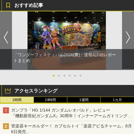
おすすめ記事
「ワンダーフェスティバル2026[夏]」速報&詳細レポー
トまとめ
●
●
●
●
●
●
アクセスランキング
1時間
24時間
1週間
1カ月
ガンプラ「HG 1/144 ガンダムレオパルド」レビュー
『機動新世紀ガンダムX』30周年！インナーアームガトリングの
変形機構まで再現し最新フォーマットでキット化！
管楽器キーホルダー！ カプセルトイ「楽器アピるチャーム」8月
6日発売