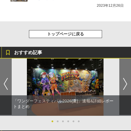
2023年12月26日
トップページに戻る
おすすめ記事
「ワンダーフェスティバル2026[夏]」速報&詳細レポー
トまとめ
●
●
●
●
●
●