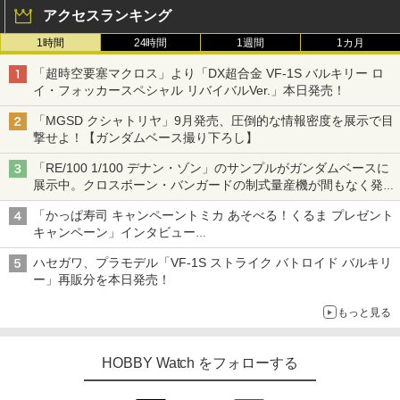
アクセスランキング
1時間
24時間
1週間
1カ月
「超時空要塞マクロス」より「DX超合金 VF-1S バルキリー ロ
イ・フォッカースペシャル リバイバルVer.」本日発売！
「MGSD クシャトリヤ」9月発売、圧倒的な情報密度を展示で目
撃せよ！【ガンダムベース撮り下ろし】
「RE/100 1/100 デナン・ゾン」のサンプルがガンダムベースに
展示中。クロスボーン・バンガードの制式量産機が間もなく発送
【ガンダムベース撮り下ろし】
「かっぱ寿司 キャンペーントミカ あそべる！くるま プレゼント
キャンペーン」インタビュー
子どもが楽しめるかっぱ寿司ならではの体験とコラボの楽しさを
ハセガワ、プラモデル「VF-1S ストライク バトロイド バルキリ
追求
ー」再販分を本日発売！
もっと見る
HOBBY Watch をフォローする