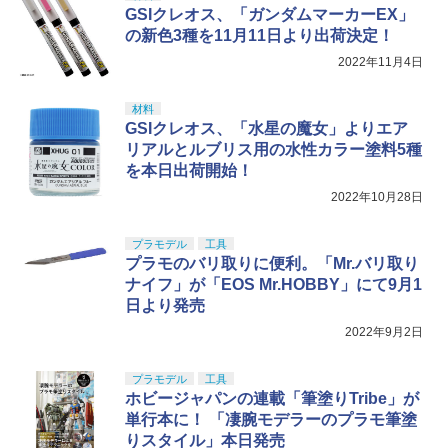
GSIクレオス、「ガンダムマーカーEX」
の新色3種を11月11日より出荷決定！
2022年11月4日
材料
GSIクレオス、「水星の魔女」よりエア
リアルとルブリス用の水性カラー塗料5種
を本日出荷開始！
2022年10月28日
プラモデル
工具
プラモのバリ取りに便利。「Mr.バリ取り
ナイフ」が「EOS Mr.HOBBY」にて9月1
日より発売
2022年9月2日
プラモデル
工具
ホビージャパンの連載「筆塗りTribe」が
単行本に！ 「凄腕モデラーのプラモ筆塗
りスタイル」本日発売