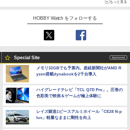
もっと見る
HOBBY Watch をフォローする
Special Site
メモリ32GBでも予算内。産経新聞社がAMD R
yzen搭載dynabookを2千台導入
ハイグレードテレビ「TCL Q7D Pro」。圧巻の
色彩美で映画＆ゲームが極上体験に
レイズ鍛造1ピースアルミホイール「CE28 N-p
lus」軽量なままに剛性を向上