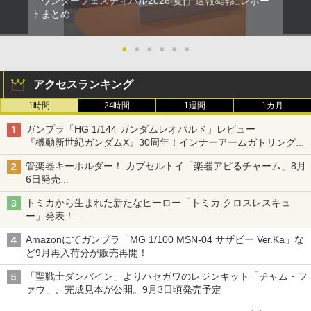
「ワンダーフェスティバル2026[夏]」速報&詳細レポー
トまとめ
●
●
●
●
●
●
アクセスランキング
1時間
24時間
1週間
1カ月
ガンプラ「HG 1/144 ガンダムレオパルド」レビュー
『機動新世紀ガンダムX』30周年！インナーアームガトリングの
変形機構まで再現し最新フォーマットでキット化！
管楽器キーホルダー！ カプセルトイ「楽器アピるチャーム」8月
6日発売
チューバ、テナサクなど5種各3色
トミカから生まれた新たなヒーロー「トミカ クロスレスキュ
ー」発表！
詳細は後日公開予定
Amazonにてガンプラ「MG 1/100 MSN-04 サザビー Ver.Ka」な
ど9月再入荷分が販売再開！
「聖戦士ダンバイン」よりハセガワのレジンキット「チャム・フ
ァウ」、完成見本が公開。9月3日頃発売予定