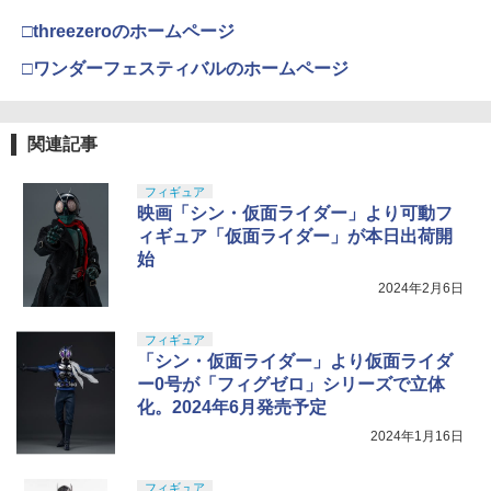
￥1,155
東京マルイ No.22 M92Fミリタリーモデ
LCT Zenit DTK-2タイプ マズルブレーキ
4
4
￥12,064
GSIクレオス Mr.トップコート 水性プレ
ル HG 18歳以上エアーHOPハンドガン
4
(24x1.5mm R) カスタム サイレンサー ハ
□threezeroのホームページ
￥1,650
ミアムトップコートスプレー 光沢 88ml
手動
イダー lpk-zdtk-2
ホビー用仕上材 B601
BANDAI SPIRITS(バンダイ スピリッツ)
4
□ワンダーフェスティバルのホームページ
30MS SIS-J00 メルンジャ[カラーA] 色
￥3,584
￥2,992
ジブリ グッズ 風の谷のナウシカ タケヤ
分け済みプラモデル
MINI-Z フェアレディ 240Z-L ホワイトボ
￥748
5
5
式自在置物 トリウマ 通常ver.2025 スタ
TAMASHII NATIONS S.H.フィギュアー
ディセット(未塗装/ホイール) 【MZN22
4
ジオジブリ ギフト なうしか Ghibli 海洋
ツ 攻殻機動隊 THE GHOST IN THE SHE
8】 (ホビーラジコン)
￥4,100
関連記事
堂 かいようどう KAIYODO 竹谷隆之 コ
LL 草薙素子 約140mm PVC&ABS製 塗
クラウンモデル AK47 10歳以上 エアー
マガジンポーチ マグポーチ ガスハンド
5
5
レクターズアイテム 置物 インテリア
装済み可動フィギュア
￥1,669
GSIクレオス Mr.トップコート 水性プレ
コッキングライフル ブラック
5
ガン MP5 MP7対応 MOLLE ベルト 両方
フィギュア
ミアムトップコートスプレー つや消し 8
対応 ハンドガン用 サバゲー ソフトシャ
￥12,100
映画「シン・仮面ライダー」より可動フ
￥9,000
8ml ホビー用仕上材 B603
BANDAI SPIRITS(バンダイ スピリッツ)
ル スコーピオンタイプ ブラック2個セッ
￥4,761
5
ィギュア「仮面ライダー」が本日出荷開
HGUC 195 機動戦士Zガンダム キュベレ
ト (ブラック2個セット)
イ 1/144スケール 色分け済みプラモデル
￥710
始
￥3,180
2024年2月6日
TAMASHII NATIONS オリジン・オブ・
￥2,200
5
バルキリー 超時空要塞マクロス VF-1J
バルキリー45th Anniv. 約225mm ABS&
フィギュア
ダイキャスト製 塗装済み可動フィギュア
「シン・仮面ライダー」より仮面ライダ
ー0号が「フィグゼロ」シリーズで立体
￥20,950
化。2024年6月発売予定
2024年1月16日
フィギュア