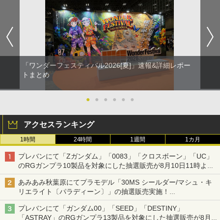
「ワンダーフェスティバル2026[夏]」速報&詳細レポー
トまとめ
●
●
●
●
●
●
アクセスランキング
1時間
24時間
1週間
1カ月
プレバンにて「Zガンダム」「0083」「クロスボーン」「UC」
のRGガンプラ10製品を対象にした抽選販売が8月10日11時より
実施！
あみあみ秋葉原にてプラモデル「30MS シールダー/マシュ・キ
リエライト〔パラディーン〕」の抽選販売実施！
「30MS オプションパーツセット29(アクションウエアβ)」も対
プレバンにて「ガンダム00」「SEED」「DESTINY」
象
「ASTRAY」のRGガンプラ13製品を対象にした抽選販売が8月