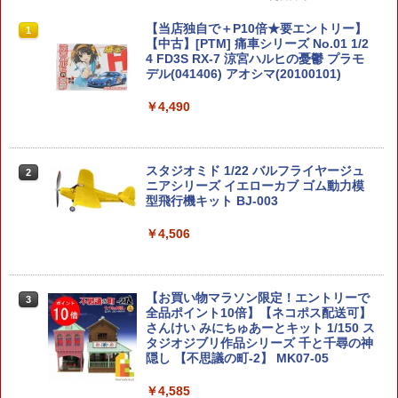
【当店独自で＋P10倍★要エントリー】
1
【中古】[PTM] 痛車シリーズ No.01 1/2
4 FD3S RX-7 涼宮ハルヒの憂鬱 プラモ
デル(041406) アオシマ(20100101)
￥4,490
スタジオミド 1/22 バルフライヤージュ
2
ニアシリーズ イエローカブ ゴム動力模
型飛行機キット BJ-003
￥4,506
【お買い物マラソン限定！エントリーで
3
全品ポイント10倍】【ネコポス配送可】
さんけい みにちゅあーとキット 1/150 ス
タジオジブリ作品シリーズ 千と千尋の神
隠し 【不思議の町-2】 MK07-05
￥4,585