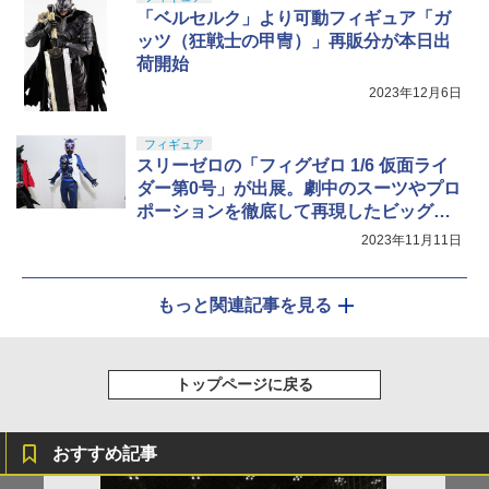
「ベルセルク」より可動フィギュア「ガ
ッツ（狂戦士の甲冑）」再販分が本日出
荷開始
2023年12月6日
フィギュア
スリーゼロの「フィグゼロ 1/6 仮面ライ
ダー第0号」が出展。劇中のスーツやプロ
ポーションを徹底して再現したビッグス
ケールのアクションフィギュアに【#ワン
2023年11月11日
ホビG】
もっと関連記事を見る
トップページに戻る
おすすめ記事