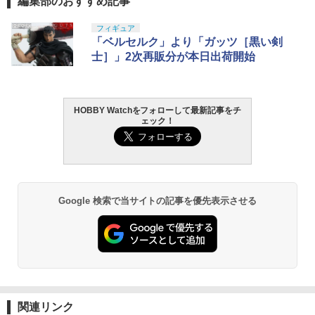
編集部のおすすめ記事
PIECE
I-CAPA4.3◆MARUI TM ガスブロ ガスブ
ローバック バランス 初速 集弾性 内部 強
￥396
TAMASHII NATIONS S.H.フィギュアー
マックスファクトリー PLAMATEA MX
東京マルイ(TOKYO MARUI) No.25 コル
タミヤ クラフトツールシリーズ No.123
フィギュア
化
1
1
1
1
￥9,350
ツ（真骨彫製法） 仮面ライダーBLACK
ちゃん 組み立て式プラモデル ノンスケ
ト ガバメント HG 18歳以上エアーHOP
先細薄刃ニッパー (ゲートカット用) プラ
「ベルセルク」より「ガッツ［黒い剣
RX 約150mm PVC&ABS&布製 塗装済み
ール 全高約160mm
ハンドガン
モデル用工具 74123
士］」2次再販分が本日出荷開始
￥2,430
可動フィギュア
￥10,094
￥3,384
￥2,674
タミヤ OP.1501 TT-02用 アルミプロペラ
ねんどろいど 赤見かるび 「ハンバーガ
2
2
￥12,100
シャフト【54501】
ー付きハンドパーツ(左手)」付き
FENIX(フェニックス) ALG-00 フラッシ
2
HOBBY Watchをフォローして最新記事をチ
ュライト マウントリング 20mmレール対
￥413
￥9,900
ェック！
BANDAI SPIRITS(バンダイ スピリッツ)
東京マルイ (TOKYO MARUI) ガスブロー
LOCTITE(ロックタイト) シールはがし
応
2
2
2
TAMASHII NATIONS DX超合金 超時空要
HG 機動新世紀ガンダムX ガンダムレオ
バックマシンガン No.14 20式 5.56mm
プレミアム 220ml
2
塞マクロス VF-1S バルキリー ロイ・フ
パルド 1/144スケール 色分け済みプラモ
小銃 18歳以上 ガスブローバック
￥2,640
ォッカースペシャル リバイバルVer. 約28
デル
￥962
HIYA Toys ゴジラ×メカゴジラ 2002
0mm ABS&ダイキャスト&PVC製 塗装済
3
￥220,000
アーテック 透明アクリルパイプ φ6x500
3
ゴジラ 可動 モデル アクションフ
み可動フィギュア
￥3,800
mm 5本組 55598
ィギュア EBG0285
Google 検索で当サイトの記事を優先表示させる
フジカンパニー ウッドランドBBガス
3
￥24,750
￥748
1本 【サバゲー】【ミリタリー】【バ
￥10,599
タミヤ(TAMIYA) メイクアップ材シリー
東京マルイ(TOKYO MARUI) No.21 H&K
3
イオ弾】【サバイバルゲーム】【エアガ
3
ズ No.3 タミヤセメント(角びん) 40ml 模
BANDAI SPIRITS(バンダイ スピリッツ)
USP HG 18歳以上エアーHOPハンドガン
ン】【電動ガン】【消耗品】
3
型用接着剤 87003
機動警察パトレイバー EZY RG 1/48 AV-
52TOYS BLINDBOX ディズニー プリン
98Plus (イングラム・プラス) 色分け済
￥3,409
3
￥2,680
MAFEX WOLVERINE DAMAGE Ver.
セス On the Run シリーズ ブラインドボ
みプラモデル
￥184
4
タミヤ OP-497 TT-02B/TT-01 フルベア
4
（『DEADPOOL & WOLVERINE』）
ックス フィギュア ガチャガチャ コレク
リングセット 【53497】 ラジコン用
(可動式フィギュア)
ション 塗装済み コレクター・誕生日・
￥7,200
関連リンク
新年のギフトに最適 (一個入り)