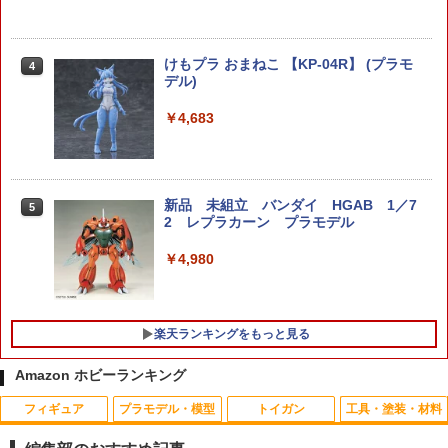
けもプラ おまねこ 【KP-04R】 (プラモ
4
デル)
￥4,683
新品 未組立 バンダイ HGAB 1／7
5
2 レプラカーン プラモデル
￥4,980
楽天ランキングをもっと見る
Amazon ホビーランキング
フィギュア
プラモデル・模型
トイガン
工具・塗装・材料
バンダイスピリッツ S．H．Figuarts ニ
PDI DELTAシリーズ 03+ GBB 精密イン
タミヤ OP.1628 08スチールピニオン（1
1
1
1
コ・ロビン −エニエス・ロビー− ／ONE
ナーバレル(6.03±0.007) 95mm マルイ H
7T）