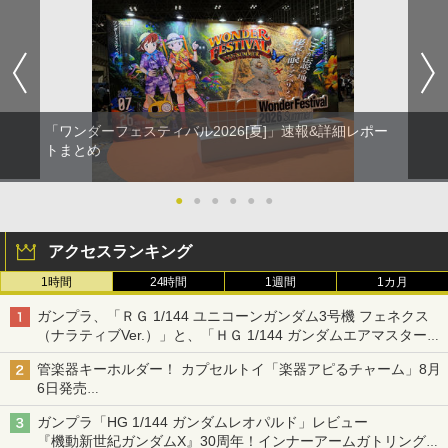
「ワンダーフェスティバル2026[夏]」速報&詳細レポー
トまとめ
●
●
●
●
●
●
アクセスランキング
1時間
24時間
1週間
1カ月
ガンプラ、「ＲＧ 1/144 ユニコーンガンダム3号機 フェネクス
（ナラティブVer.）」と、「ＨＧ 1/144 ガンダムエアマスターバ
ースト」再販
管楽器キーホルダー！ カプセルトイ「楽器アピるチャーム」8月
6日発売
チューバ、テナサクなど5種各3色
ガンプラ「HG 1/144 ガンダムレオパルド」レビュー
『機動新世紀ガンダムX』30周年！インナーアームガトリングの