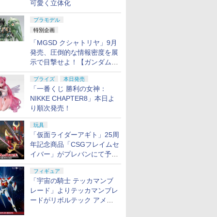
可愛く立体化
プラモデル
特別企画
「MGSD クシャトリヤ」9月
発売、圧倒的な情報密度を展
示で目撃せよ！【ガンダムベ
ース撮り下ろし】
プライズ
本日発売
「一番くじ 勝利の女神：
NIKKE CHAPTER8」本日よ
り順次発売！
玩具
「仮面ライダーアギト」25周
年記念商品「CSGフレイムセ
イバー」がプレバンにて予約
開始
フィギュア
「宇宙の騎士 テッカマンブ
レード」よりテッカマンブレ
ードがリボルテック アメイ
ジング・ヤマグチで商品化決