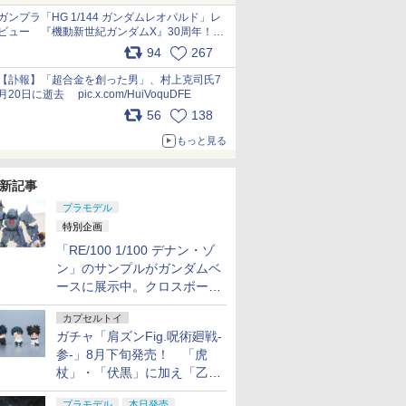
ガンプラ「HG 1/144 ガンダムレオパルド」レ
ビュー 『機動新世紀ガンダムX』30周年！イ
ンナーアームガトリングの変形機構まで再現し
94
267
最新フォーマットでキット化！
pic.x.com/nszPIDTpbg
【訃報】「超合金を創った男」、村上克司氏7
月20日に逝去 pic.x.com/HuiVoquDFE
56
138
もっと見る
新記事
プラモデル
特別企画
「RE/100 1/100 デナン・ゾ
ン」のサンプルがガンダムベ
ースに展示中。クロスボー
ン・バンガードの制式量産機
カプセルトイ
が間もなく発送【ガンダムベ
ガチャ「肩ズンFig.呪術廻戦-
ース撮り下ろし】
参-」8月下旬発売！ 「虎
杖」・「伏黒」に加え「乙
骨」・「脹相」がラインナッ
プラモデル
本日発売