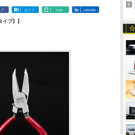
ェア
はてブ
note
LinkedIn
タイプ】】