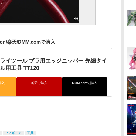
zon/楽天/DMM.comで購入
トライツール プラ用エッジニッパー 先細タイ
ル用工具 TT120
購入
楽天で購入
DMM.comで購入
フィギュア
工具