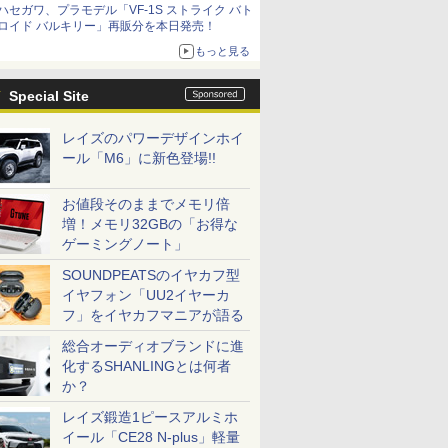
ハセガワ、プラモデル「VF-1S ストライク バト
コラボの楽しさを追求
ロイド バルキリー」再販分を本日発売！
もっと見る
Special Site
レイズのパワーデザインホイ
ール「M6」に新色登場!!
お値段そのままでメモリ倍
増！メモリ32GBの「お得な
ゲーミングノート」
SOUNDPEATSのイヤカフ型
イヤフォン「UU2イヤーカ
フ」をイヤカフマニアが語る
総合オーディオブランドに進
化するSHANLINGとは何者
か？
レイズ鍛造1ピースアルミホ
イール「CE28 N-plus」軽量