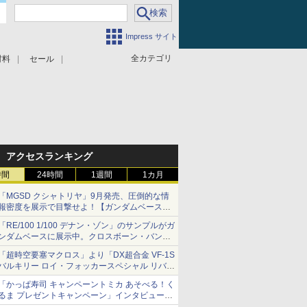
Impress サイト
全カテゴリ
材料
セール
アクセスランキング
時間
24時間
1週間
1カ月
「MGSD クシャトリヤ」9月発売、圧倒的な情
報密度を展示で目撃せよ！【ガンダムベース撮
り下ろし】
「RE/100 1/100 デナン・ゾン」のサンプルがガ
ンダムベースに展示中。クロスボーン・バンガ
ードの制式量産機が間もなく発送【ガンダムベ
「超時空要塞マクロス」より「DX超合金 VF-1S
ース撮り下ろし】
バルキリー ロイ・フォッカースペシャル リバイ
バルVer.」本日発売！
「かっぱ寿司 キャンペーントミカ あそべる！く
るま プレゼントキャンペーン」インタビュー
子どもが楽しめるかっぱ寿司ならではの体験と