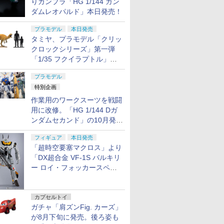
りガンプラ「HG 1/144 ガン
ダムレオパルド」本日発売！
プラモデル
本日発売
タミヤ、プラモデル「クリッ
クロックシリーズ」第一弾
「1/35 フクイラプトル」本
日発売！
プラモデル
特別企画
作業用のワークスーツを戦闘
用に改修。「HG 1/144 Dガ
ンダムセカンド」の10月発送
分が予約受付中【ガンダムベ
フィギュア
本日発売
ース撮り下ろし】
「超時空要塞マクロス」より
「DX超合金 VF-1S バルキリ
ー ロイ・フォッカースペシ
ャル リバイバルVer.」本日発
売！
カプセルトイ
ガチャ「肩ズンFig. カーズ」
が8月下旬に発売。後ろ姿も