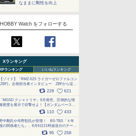
なままに剛性を向上
HOBBY Watch をフォローする
Xランキング
RPランキング
いいねランキング
【ゾイド】「RMZ-025 ライガーゼロファルコン
(ZBF)」企画担当者インタビュー ZBFから従来
デザインまで再現可能なボリューム満点のキッ
228
621
ト pic.x.com/6zOqQAQKkX
「MGSD クシャトリヤ」9月発売、圧倒的な情
報密度を展示で目撃せよ！【ガンダムベース撮
り下ろし】 pic.x.com/3rPjsfk7qZ
110
433
野中剛氏や寺野彰氏が登壇！ BS-TBS「Ｘ年
後の関係者たち」、8月6日21時放送分のテーマ
は「超合金」！ pic.x.com/uWyt1uyuFm
95
258