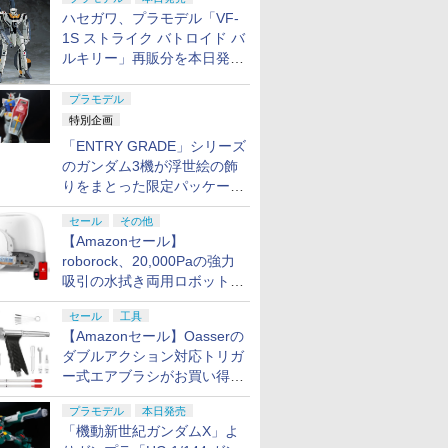
プ
ハセガワ、プラモデル「VF-
1S ストライク バトロイド バ
ルキリー」再販分を本日発
売！
プラモデル
特別企画
「ENTRY GRADE」シリーズ
のガンダム3機が浮世絵の飾
りをまとった限定パッケージ
で8月29日に発売！ お土産
セール
その他
にもピッタリ!?【ガンダムベ
【Amazonセール】
ース撮り下ろし】
roborock、20,000Paの強力
吸引の水拭き両用ロボット掃
除機「Qrevo Curv 2 Flow」
セール
工具
がお買い得！
【Amazonセール】Oasserの
ダブルアクション対応トリガ
ー式エアブラシがお買い得価
格で登場！
プラモデル
本日発売
「機動新世紀ガンダムX」よ