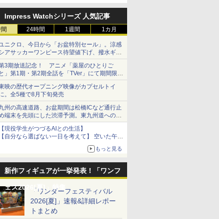
定
Impress Watchシリーズ 人気記事
時間
24時間
1週間
1カ月
ユニクロ、今日から「お盆特別セール」。涼感
シアサッカーワンピース待望値下げ、撥水ギア
ショーツは1990円に
第3期放送記念！ アニメ「薬屋のひとりご
と」第1期・第2期全話を「TVer」にて期間限定
で順次無料配信開始
東映の歴代オープニング映像がカプセルトイ
に。全5種で8月下旬発売
九州の高速道路、お盆期間は松橋ICなど通行止
め端末を先頭にした渋滞予測。東九州道への迂
回は料金調整を実施
【現役学生がつづるAIとの生活】
【自分なら選ばない一日を考えて】 空いた午後
をチャッピーに捧げたら、思わぬ絶景に出会っ
もっと見る
た話
新作フィギュアが一挙発表！「ワンフ
ェス2026[夏]」特集
「ワンダーフェスティバル
2026[夏]」速報&詳細レポー
トまとめ