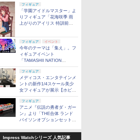
定
フィギュア
「学園アイドルマスター」よ
りフィギュア「花海咲季 雨
上がりのアイリス 特訓前
Ver.」が2027年4月に発売
フィギュア
イベント
今年のテーマは「集え」。フ
ィギュアイベント
「TAMASHII NATION
2026」が11月13日より開催
フィギュア
決定
メディコス・エンタテインメ
ントの新作1/4スケール美少
女フィギュアが展示【ホビー
メーカー合同展示会】
フィギュア
アニメ『伝説の勇者ダ・ガー
ン』より「THE合体 ランド
バイソンオプションセット」
が2027年5月に発売
Impress Watchシリーズ 人気記事