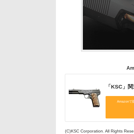
Am
「KSC」
Amazonで
(C)KSC Corporation. All Rights Rese