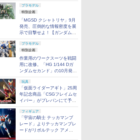
日発売！
プラモデル
特別企画
「MGSD クシャトリヤ」9月
発売、圧倒的な情報密度を展
示で目撃せよ！【ガンダムベ
ース撮り下ろし】
プラモデル
特別企画
作業用のワークスーツを戦闘
用に改修。「HG 1/144 Dガ
ンダムセカンド」の10月発送
分が予約受付中【ガンダムベ
玩具
ース撮り下ろし】
「仮面ライダーアギト」25周
年記念商品「CSGフレイムセ
イバー」がプレバンにて予約
開始
フィギュア
「宇宙の騎士 テッカマンブ
レード」よりテッカマンブレ
ードがリボルテック アメイ
ジング・ヤマグチで商品化決