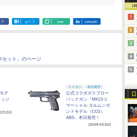
1
ェア
はてブ
note
LinkedIn
 7本セット」のページ
トイガン
本日発売
」モデ
公式コラボガスブロー
リッジ
バックガン「MK23コ
マーシャル ヨルムンガ
ンドモデル（CO2）
11月15日
ABS」本日発売！
2024年4月26日