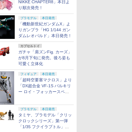
NIKKE CHAPTER8」本日よ
り順次発売！
プラモデル
本日発売
「機動新世紀ガンダムX」よ
りガンプラ「HG 1/144 ガン
ダムレオパルド」本日発売！
カプセルトイ
ガチャ「肩ズンFig. カーズ」
が8月下旬に発売。後ろ姿も
可愛く立体化
フィギュア
本日発売
「超時空要塞マクロス」より
「DX超合金 VF-1S バルキリ
ー ロイ・フォッカースペシ
ャル リバイバルVer.」本日発
売！
プラモデル
本日発売
タミヤ、プラモデル「クリッ
クロックシリーズ」第一弾
「1/35 フクイラプトル」本