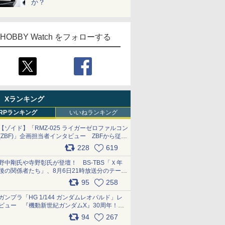
か？
HOBBY Watch をフォローする
Xランキング
RPランキング
いいねランキング
【ゾイド】「RMZ-025 ライガーゼロファルコン
(ZBF)」企画担当者インタビュー ZBFから従来
デザインまで再現可能なボリューム満点のキッ
228
619
ト pic.x.com/6zOqQAQKkX
野中剛氏や寺野彰氏が登壇！ BS-TBS「Ｘ年
後の関係者たち」、8月6日21時放送分のテーマ
は「超合金」！ pic.x.com/uWyt1uyuFm
95
258
ガンプラ「HG 1/144 ガンダムレオパルド」レ
ビュー 『機動新世紀ガンダムX』30周年！イ
ンナーアームガトリングの変形機構まで再現し
94
267
最新フォーマットでキット化！