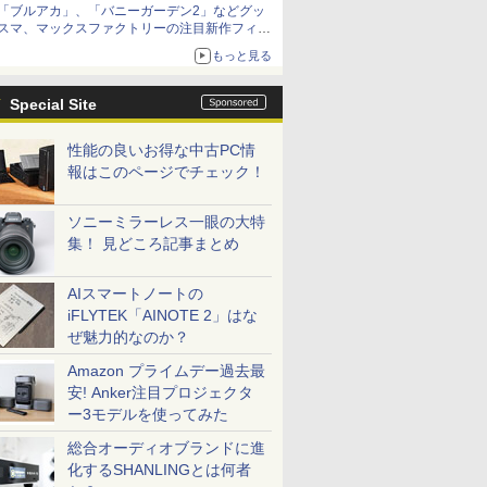
「ブルアカ」、「バニーガーデン2」などグッ
種がラインナップ
スマ、マックスファクトリーの注目新作フィギ
ュアが展示【ホビーメーカー合同展示会】
もっと見る
Special Site
性能の良いお得な中古PC情
報はこのページでチェック！
ソニーミラーレス一眼の大特
集！ 見どころ記事まとめ
AIスマートノートの
iFLYTEK「AINOTE 2」はな
ぜ魅力的なのか？
Amazon プライムデー過去最
安! Anker注目プロジェクタ
ー3モデルを使ってみた
総合オーディオブランドに進
化するSHANLINGとは何者