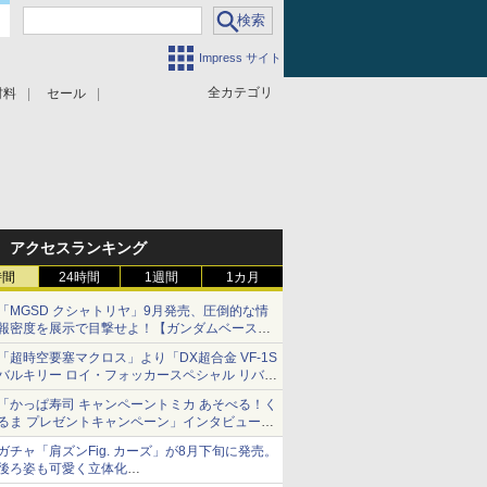
Impress サイト
全カテゴリ
材料
セール
アクセスランキング
時間
24時間
1週間
1カ月
「MGSD クシャトリヤ」9月発売、圧倒的な情
報密度を展示で目撃せよ！【ガンダムベース撮
り下ろし】
「超時空要塞マクロス」より「DX超合金 VF-1S
バルキリー ロイ・フォッカースペシャル リバイ
バルVer.」本日発売！
「かっぱ寿司 キャンペーントミカ あそべる！く
るま プレゼントキャンペーン」インタビュー
子どもが楽しめるかっぱ寿司ならではの体験と
ガチャ「肩ズンFig. カーズ」が8月下旬に発売。
コラボの楽しさを追求
後ろ姿も可愛く立体化
ライトニング・マックィーンやメーターなど4