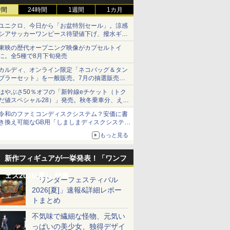
時間
24時間
1週間
1カ月
ユニクロ、今日から「お盆特別セール」。涼感
シアサッカーワンピース待望値下げ、撥水ギア
ショーツは1990円に
東映の歴代オープニング映像がカプセルトイ
に。全5種で8月下旬発売
カルディ、オンライン限定「ネコバッグ＆タン
ブラーセット」を一般販売。7月の抽選販売の
当選無効分
はやぶさ50％オフの「新幹線eチケット（トク
だ値スペシャル28）」発売。秋冬乗車分、えき
ねっと限定
令和のファミコンディスクシステム？安価に書
き換え可能なGB用「しましまディスクシステ
ム」
もっと見る
新作フィギュアが一挙発表！「ワンフ
ェス2026[夏]」特集
「ワンダーフェスティバル
2026[夏]」速報&詳細レポー
トまとめ
不気味で繊細な怪物、元気い
っぱいの美少女、独得デザイ