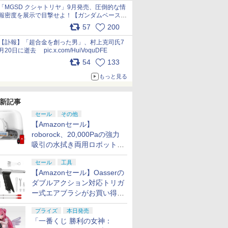
pic.x.com/nszPIDTpbg
「MGSD クシャトリヤ」9月発売、圧倒的な情
報密度を展示で目撃せよ！【ガンダムベース撮
り下ろし】 pic.x.com/3rPjsfk7qZ
57
200
【訃報】「超合金を創った男」、村上克司氏7
月20日に逝去 pic.x.com/HuiVoquDFE
54
133
もっと見る
新記事
セール
その他
【Amazonセール】
roborock、20,000Paの強力
吸引の水拭き両用ロボット掃
除機「Qrevo Curv 2 Flow」
セール
工具
がお買い得！
【Amazonセール】Oasserの
ダブルアクション対応トリガ
ー式エアブラシがお買い得価
格で登場！
プライズ
本日発売
「一番くじ 勝利の女神：