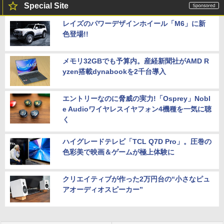
Special Site
レイズのパワーデザインホイール「M6」に新
色登場!!
メモリ32GBでも予算内。産経新聞社がAMD R
yzen搭載dynabookを2千台導入
エントリーなのに脅威の実力!「Osprey」Nobl
e Audioワイヤレスイヤフォン4機種を一気に聴
く
ハイグレードテレビ「TCL Q7D Pro」。圧巻の
色彩美で映画＆ゲームが極上体験に
クリエイティブが作った2万円台の“小さなピュ
アオーディオスピーカー”