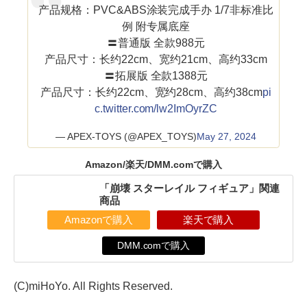
产品规格：PVC&ABS涂装完成手办 1/7非标准比
例 附专属底座
〓普通版 全款988元
产品尺寸：长约22cm、宽约21cm、高约33cm
〓拓展版 全款1388元
产品尺寸：长约22cm、宽约28cm、高约38cm
pi
c.twitter.com/lw2ImOyrZC
— APEX-TOYS (@APEX_TOYS)
May 27, 2024
Amazon/楽天/DMM.comで購入
「崩壊 スターレイル フィギュア」関連
商品
Amazonで購入
楽天で購入
DMM.comで購入
(C)miHoYo. All Rights Reserved.