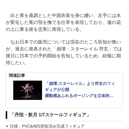
白と青を基調とした中国衣装を身に纏い、左手には水
が変化した竜の顎を撫でる仕草を表現しており、蓮の花
の上に乗る彼を忠実に再現している。
なお日本での販売については現在のところ告知が無い
が、過去に発表された「崩壊：スターレイル 符玄」では
後日に日本での予約開始を告知しているため、続報に期
待したい。
関連記事
「崩壊:スターレイル」より符玄のフィ
ギュアが公開
躍動感あふれるポージングを立体的に
造形！
「丹恒・飲月 1/7スケールフィギュア」
仕様：PVC&ABS塗装済み完成フィギュア