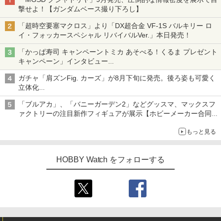
撃せよ！【ガンダムベース撮り下ろし】
「超時空要塞マクロス」より「DX超合金 VF-1S バルキリー ロ
イ・フォッカースペシャル リバイバルVer.」本日発売！
「かっぱ寿司 キャンペーントミカ あそべる！くるま プレゼント
キャンペーン」インタビュー
子どもが楽しめるかっぱ寿司ならではの体験とコラボの楽しさを
ガチャ「肩ズンFig. カーズ」が8月下旬に発売。後ろ姿も可愛く
追求
立体化
ライトニング・マックィーンやメーターなど4種がラインナップ
「ブルアカ」、「バニーガーデン2」などグッスマ、マックスフ
ァクトリーの注目新作フィギュアが展示【ホビーメーカー合同展
示会】
もっと見る
HOBBY Watch をフォローする