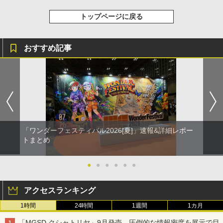
トップページに戻る
おすすめ記事
「ワンダーフェスティバル2026[夏]」速報&詳細レポー
トまとめ
●
●
●
●
●
●
アクセスランキング
1時間
24時間
1週間
1カ月
「MGSD クシャトリヤ」9月発売、圧倒的な情報密度を展示で目