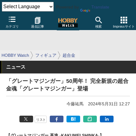
Powered by
Translate
カテゴリ
過去記事
検索
Impressサイト
HOBBY Watch
フィギュア
超合金
ニュース
「グレートマジンガー」50周年！ 完全新規の超合
金魂「グレートマジンガー」登場
今藤祐馬
2024年5月31日 12:27
リスト
【グレートマジンガー 革進 -KAKUMEI SHINKA-】