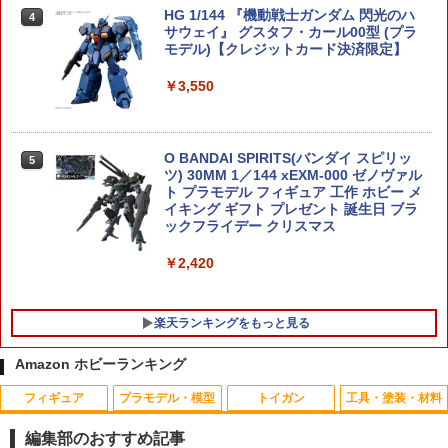
HG 1/144 『機動戦士ガンダム 閃光のハ
4
サウェイ』 グスタフ・カール00型 (プラ
モデル)【クレジットカード決済限定】
￥3,550
O BANDAI SPIRITS(バンダイ スピリッ
5
ツ) 30MM 1／144 xEXM-000 ゼノヴァル
ト プラモデル フィギュア 工作 ホビー メ
イキング ギフト プレゼント 誕生日 ブラ
ックフライデー クリスマス
￥2,420
楽天ランキングをもっと見る
Amazon ホビーランキング
フィギュア
プラモデル・模型
トイガン
工具・塗装・材料
蓄光プロペラ！レッツゴーあひるちゃん{
AIP 120% ノズルリターンスプリング Hi-
【ネコポス対応】OPTION No.1(オプシ
1
1
1
玩具 おもちゃ }{ ギフト 誕生日 }{ 子ども
CAPA/MEU/1911◆東京マルイ GBB ハ
ョンNo.1)/NO-144/コネクタピン・リム
編集部のおすすめ記事
会 施設 }[ 子供会 保育園 幼稚園 景品 イ
イキャパ/MEU/1911シリーズ対応 ピスト
ーバー（タミヤ/ラージ）