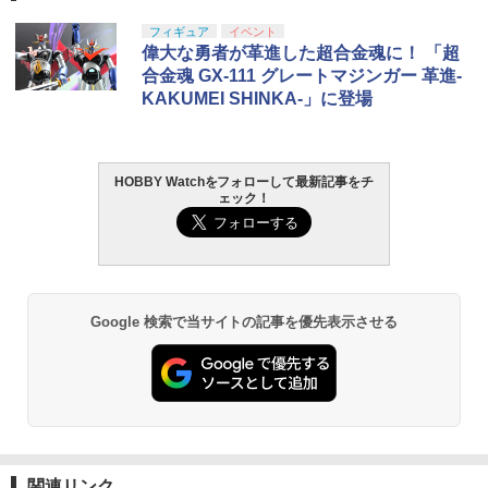
ベント お祭り プレゼント 人気 ]【色柄
ンリターンSP リペア予備に
タカラトミー(TAKARA TOMY) T-SPAR
タカラトミー(TAKARA TOMY) T-SPAR
東京マルイ(TOKYO MARUI) No.25 コル
GSIクレオス Mr.トップコート 水性プレ
フィギュア
イベント
指定不可】【不良対応不可】
1
1
1
1
￥525
K トランスフォーマー ニューレジェンズ
K REALIZE MODEL リアライズモデル Z
ト ガバメント HG 18歳以上エアーHOP
ミアムトップコートスプレー 光沢 88ml
偉大な勇者が革進した超合金魂に！ 「超
￥600
NL-07 サウンドウェーブ 可動フィギュア
OIDS ゾイド RMZ-025 ライガーゼロフ
ハンドガン
ホビー用仕上材 B601
合金魂 GX-111 グレートマジンガー 革進-
￥188
ァルコン (ZBF) 色分け済み プラキット
KAKUMEI SHINKA-」に登場
￥4,440
￥3,384
￥748
ハイテックマルチプレックスジャパン A
2
￥8,334
【お買い物マラソン開催中♪ ポイント2
A/AAA Charger X4 Advanced Mini II
2
【中身はランダム】 トイストーリー ソ
倍】B&T Air APC9 / SPR Single M-Lok
（ホワイト）【44323】 ラジコン用
2
フビパペットマスコット エイリアン リ
Rail エムロック レイル レール 外装パー
HOBBY Watchをフォローして最新記事をチ
タカラトミー(TAKARA TOMY) T-SPAR
東京マルイ (TOKYO MARUI) ガスブロー
LOCTITE(ロックタイト) シールはがし
ミックス エンスカイ Disney ディズニー
ツ 電動ガン パーツ アーチウィック ライ
2
2
2
￥5,880
ェック！
K トランスフォーマー ニューレジェンズ
Blokees スター ウォーズ マンダロリア
バックマシンガン No.14 20式 5.56mm
プレミアム 220ml
フル サブマシンガン サバゲー サバイバ
2
NL-06 オートボット コスモス 可動フィ
ン&グローグー CC05 ディン ジャリン&
小銃 18歳以上 ガスブローバック
ルゲーム 海外製
￥660
ギュア
グローグー ABS樹脂&PVC製 組み立て式
￥1,013
プラスチックモデル
￥187,000
￥990
ヨコモ Y2-R08FUIA YD-2用 アルミ製 フ
3
￥4,440
ロント アッパーIアーム(レッド)
￥4,475
【中身はランダム】 トイストーリー ソ
3
Google 検索で当サイトの記事を優先表示させる
フビパペットマスコット2 エイリアン リ
￥5,940
タミヤ クラフトツールシリーズ No.123
東京マルイ(TOKYO MARUI) No.21 H&K
3
ミックス エンスカイ Disney ディズニー
ZERO Alligator Clip GLOW 【ゼロ アリ
3
3
先細薄刃ニッパー (ゲートカット用) プラ
TAMASHII NATIONS オリジン・オブ・
USP HG 18歳以上エアーHOPハンドガン
ゲーター クリップ 蓄光】実用 ミリタリ
3
モデル用工具 74123
バルキリー 超時空要塞マクロス VF-1J
BANDAI SPIRITS(バンダイ スピリッツ)
ー サバイバルゲーム サバゲ ワニ口 66ナ
3
￥660
バルキリー45th Anniv. 約225mm ABS&
RG 機動戦士ガンダム 逆襲のシャア νガ
イロン 手袋 メカニクス バイク サバゲ 装
￥3,409
ダイキャスト製 塗装済み可動フィギュア
ンダム 1/144スケール 色分け済みプラモ
￥2,781
備 登山
Holy Stone ドローン 100g未満 申請不
4
デル
要 1080Pカメラ付き 子供向け 小型 ミニ
￥22,602
￥990
ドローン バッテリー3個 子供用 手投げテ
ポケモン30周年記念 モンコレ旅立ちの3
4
￥5,400
イクオフ 高速旋回モード 軌跡飛行モー
東京マルイ No.10 ハイキャパ5.1 10歳以
匹セット パルデア地方
4
関連リンク