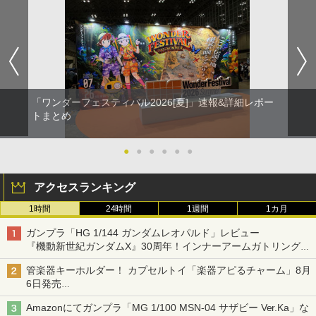
「ワンダーフェスティバル2026[夏]」速報&詳細レポー
トまとめ
●
●
●
●
●
●
アクセスランキング
1時間
24時間
1週間
1カ月
ガンプラ「HG 1/144 ガンダムレオパルド」レビュー
『機動新世紀ガンダムX』30周年！インナーアームガトリングの
変形機構まで再現し最新フォーマットでキット化！
管楽器キーホルダー！ カプセルトイ「楽器アピるチャーム」8月
6日発売
チューバ、テナサクなど5種各3色
Amazonにてガンプラ「MG 1/100 MSN-04 サザビー Ver.Ka」な