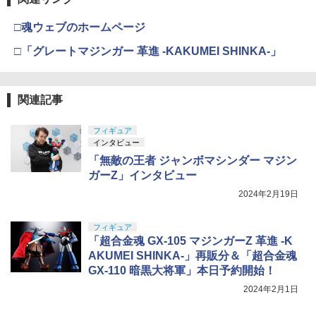
タミヤ(TAMIYA) メイクアップ材シリー
ド 高度維持 2.4GHz 4CH モード1/2自由
上 電動ブローバック フルオート
4
ズ No.3 タミヤセメント(角びん) 40ml 模
転換可 国内認証済み 小学生 HS420 白
￥1,567
□魂ウェブのホームページ
型用接着剤 87003
TAMASHII NATIONS S.H.フィギュアー
クラウンモデル スーパーライフルU10用
￥3,815
4
4
ツ 呪術廻戦 伏黒甚爾 約155mm PVC&A
BANDAI SPIRITS(バンダイ スピリッツ)
マウントベース
￥9,390
4
□「グレートマジンガー 革進 -KAKUMEI SHINKA-」
BS製 塗装済み可動フィギュア
30MM xEXM-000 ゼノヴァルト 1/144ス
￥184
ケール 色分け済みプラモデル
￥1,042
￥13,750
2026年10月予約 ガチャ【カルビー スナ
クラウンモデル AK47 10歳以上 エアー
5
5
￥3,000
ックミニチュアマーカー コンプリート 5
タミヤ 1/10 XBシリーズ（完成モデル）
コッキングライフル ブラック
5
関連記事
GSIクレオス Mr.トップコート 水性プレ
種セット カプセルトイ】
No.238 XB トヨタ ガズー レーシング W
5
ミアムトップコートスプレー つや消し 8
RT/GR ヤリス ラリー1 ハイブリッド (T
￥4,761
8ml ホビー用仕上材 B603
フィギュア
ZEXT ガンラック用 ロングフック 2本組
T-02シャーシ)【57938】 ラジコン
タカラトミー(TAKARA TOMY) T-SPAR
￥2,380
5
5
インタビュー
20cm BF90オプション[サバゲー サバイ
K トランスフォーマー ミッシングリンク
Sachiプラモ VERTヤスリ Type-S 【プ
5
バルゲーム]
D-01 サウンドウェーブ 可動フィギュア
ロモデラー共同開発】 超極細 ガラスヤ
￥710
￥28,875
「無敵の王者 ジャンボマシンダー マジン
スリ ５点セット ガンプラ プラモデル ゲ
ガーZ」インタビュー
ート処理 模型 フィギュア［知的財産権
￥1,480
￥24,610
登録済］ verty-s
2024年2月19日
￥2,320
フィギュア
「超合金魂 GX-105 マジンガーZ 革進 -K
AKUMEI SHINKA-」再販分＆「超合金魂
GX-110 暗黒大将軍」本日予約開始！
2024年2月1日