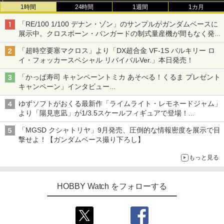
1時間
24時間
1週間
1カ月
「RE/100 1/100 デナン・ゾン」のサンプルがガンダムベースに
展示中。クロスボーン・バンガードの制式量産機が間もなく発送
【ガンダムベース撮り下ろし】
「超時空要塞マクロス」より「DX超合金 VF-1S バルキリー ロ
イ・フォッカースペシャル リバイバルVer.」本日発売！
「かっぱ寿司 キャンペーントミカ あそべる！くるま プレゼント
キャンペーン」インタビュー
子どもが楽しめるかっぱ寿司ならではの体験とコラボの楽しさを
ゆずソフトがおくる最新作「ライムライト・レモネードジャム」
追求
より「陽見恵凪」が1/3.5スケールフィギュアで登場！
メガネ姿も表現できるオプションパーツが付属
「MGSD クシャトリヤ」9月発売、圧倒的な情報密度を展示で目
撃せよ！【ガンダムベース撮り下ろし】
もっと見る
HOBBY Watch をフォローする