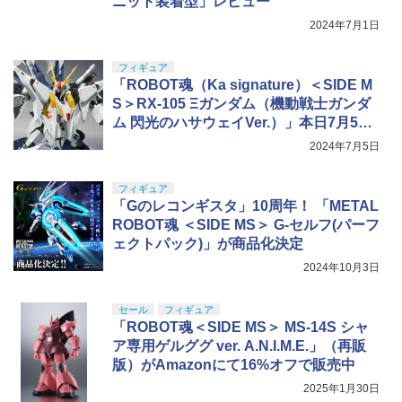
ニット装着型」レビュー
2024年7月1日
フィギュア
「ROBOT魂（Ka signature）＜SIDE M
S＞RX-105 Ξガンダム（機動戦士ガンダ
ム 閃光のハサウェイVer.）」本日7月5日
16時予約開始！
2024年7月5日
フィギュア
「Gのレコンギスタ」10周年！ 「METAL
ROBOT魂 ＜SIDE MS＞ G-セルフ(パーフ
ェクトパック)」が商品化決定
2024年10月3日
セール
フィギュア
「ROBOT魂＜SIDE MS＞ MS-14S シャ
ア専用ゲルググ ver. A.N.I.M.E.」（再販
版）がAmazonにて16%オフで販売中
2025年1月30日