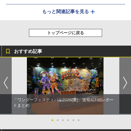
もっと関連記事を見る
トップページに戻る
おすすめ記事
「ワンダーフェスティバル2026[夏]」速報&詳細レポー
トまとめ
●
●
●
●
●
●