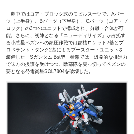
劇中ではコア・ブロック式のモビルスーツで、Aパー
ツ（上半身）、Bパーツ（下半身）、Cパーツ（コア・ブ
ロック）の3つのユニットで構成され、分離・合体が可
能。さらに、初陣となる「ニューディサイズ」が占拠す
る小惑星ペズンへの鎮圧作戦では熱核ロケット2基とプ
ロペラント・タンク2基によるブースター・ユニットを
装備した「Sガンダム Bst型」状態では、爆発的な推進力
で味方の援護を受けつつ、敵部隊を突っ切ってペズンの
要となる発電衛星SOL7804を破壊した。