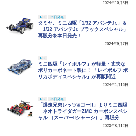
2024年10月3日
RC
本日発売
タミヤ、ミニ四駆「1/32 アバンテJr.」＆
「1/32 アバンテJr. ブラックスペシャル」
再販分を本日発売！
2024年9月7日
RC
ミニ四駆「レイボルフ」が軽量・丈夫な
ポリカーボネート製に！ 「レイボルフ ポ
リカボディスペシャル」が再販間近
2024年1月16日
RC
本日発売
「爆走兄弟レッツ&ゴー!!」よりミニ四駆
「ネオトライダガーZMC カーボンスペシ
ャル （スーパーIIシャーシ）」再販分が
本日発売！
2023年8月12日