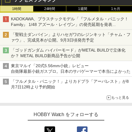
1時間
24時間
1週間
1カ月
KADOKAWA、プラスチックモデル「『フルメタル・パニック！
Family』 1/48 アズール・レイヴン」の発売延期を発表
8月から9月に延期
「聖戦士ダンバイン」よりハセガワのレジンキット「チャム・フ
ァウ」、完成見本が公開。9月3日頃発売予定
「ゴッドガンダム ハイパーモード」がMETAL BUILDで立体化
か？ METAL BUILD新商品予告が公開
東京マルイ「20式5.56mm小銃」レビュー
自衛隊最新小銃ガスブロ。日本のサバゲーマーで本当によかった
「フルメタル・パニック！」よりカドプラ「アーバレスト」が8
月7日12時より予約開始
もっと見る
HOBBY Watch をフォローする