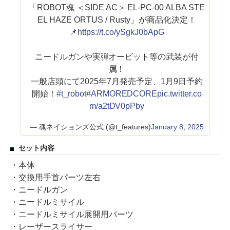
「ROBOT魂 ＜SIDE AC＞ EL-PC-00 ALBA STE
EL HAZE ORTUS / Rusty」が商品化決定！
📌
https://t.co/ySgkJ0bApG
ニードルガンや実弾オービット等の武装が付
属！
一般店頭にて2025年7月発売予定、1月9日予約
開始！
#t_robot
#ARMOREDCORE
pic.twitter.co
m/a2tDV0pPby
— 魂ネイションズ公式 (@t_features)
January 8, 2025
セット内容
・本体
・交換用手首パーツ左右
・ニードルガン
・ニードルミサイル
・ニードルミサイル展開用パーツ
・レーザースライサー