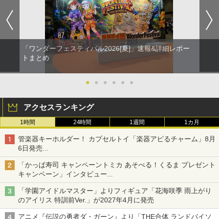
「ワンダーフェスティバル2026[夏]」速報&詳細レポー
トまとめ
●
●
●
●
●
●
アクセスランキング
1時間
24時間
1週間
1カ月
管楽器キーホルダー！ カプセルトイ「楽器アピるチャーム」8月
6日発売
チューバ、テナサクなど5種各3色
「かっぱ寿司 キャンペーントミカ あそべる！くるま プレゼント
キャンペーン」インタビュー
子どもが楽しめるかっぱ寿司ならではの体験とコラボの楽しさを
「学園アイドルマスター」よりフィギュア「花海咲季 雨上がり
追求
のアイリス 特訓前Ver.」が2027年4月に発売
アニメ『伝説の勇者ダ・ガーン』より「THE合体 ランドバイソ