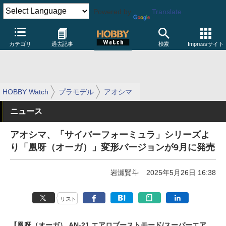
Powered by
Translate
カテゴリ
過去記事
検索
Impressサイト
HOBBY Watch
プラモデル
アオシマ
ニュース
アオシマ、「サイバーフォーミュラ」シリーズよ
り「凰呀（オーガ）」変形バージョンが9月に発売
岩瀬賢斗
2025年5月26日 16:38
リスト
【凰呀（オーガ） AN-21 エアロブーストモード/スーパーエア