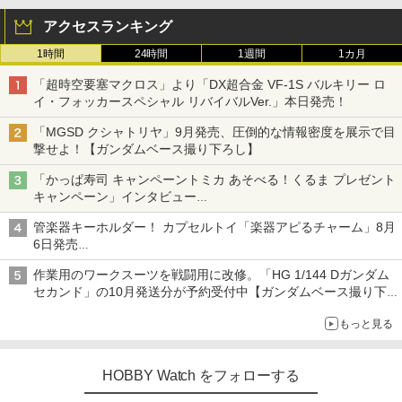
アクセスランキング
1時間
24時間
1週間
1カ月
「超時空要塞マクロス」より「DX超合金 VF-1S バルキリー ロ
イ・フォッカースペシャル リバイバルVer.」本日発売！
「MGSD クシャトリヤ」9月発売、圧倒的な情報密度を展示で目
撃せよ！【ガンダムベース撮り下ろし】
「かっぱ寿司 キャンペーントミカ あそべる！くるま プレゼント
キャンペーン」インタビュー
子どもが楽しめるかっぱ寿司ならではの体験とコラボの楽しさを
管楽器キーホルダー！ カプセルトイ「楽器アピるチャーム」8月
追求
6日発売
チューバ、テナサクなど5種各3色
作業用のワークスーツを戦闘用に改修。「HG 1/144 Dガンダム
セカンド」の10月発送分が予約受付中【ガンダムベース撮り下
ろし】
もっと見る
HOBBY Watch をフォローする