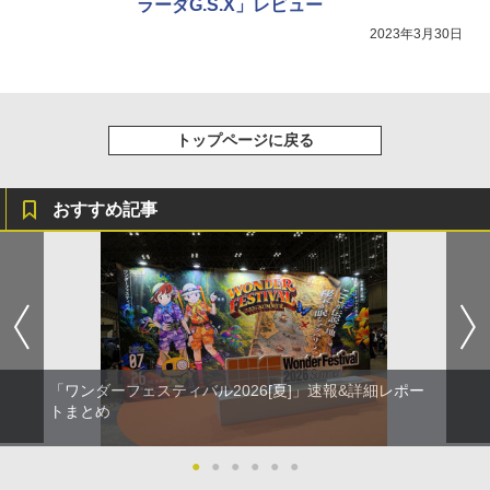
ラーダG.S.X」レビュー
2023年3月30日
トップページに戻る
おすすめ記事
「ワンダーフェスティバル2026[夏]」速報&詳細レポー
トまとめ
●
●
●
●
●
●