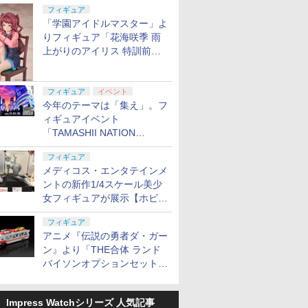
定
フィギュア
「学園アイドルマスター」よ
りフィギュア「花海咲季 雨
上がりのアイリス 特訓前
Ver.」が2027年4月に発売
フィギュア
イベント
今年のテーマは「集え」。フ
ィギュアイベント
「TAMASHII NATION
2026」が11月13日より開催
フィギュア
決定
メディコス・エンタテインメ
ントの新作1/4スケール美少
女フィギュアが展示【ホビー
メーカー合同展示会】
フィギュア
アニメ『伝説の勇者ダ・ガー
ン』より「THE合体 ランド
バイソンオプションセット」
が2027年5月に発売
Impress Watchシリーズ 人気記事