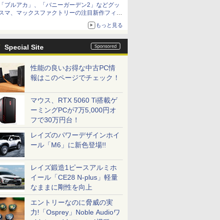
「ブルアカ」、「バニーガーデン2」などグッ
種がラインナップ
スマ、マックスファクトリーの注目新作フィギ
ュアが展示【ホビーメーカー合同展示会】
もっと見る
Special Site
性能の良いお得な中古PC情
報はこのページでチェック！
マウス、RTX 5060 Ti搭載ゲ
ーミングPCが7万5,000円オ
フで30万円台！
レイズのパワーデザインホイ
ール「M6」に新色登場!!
レイズ鍛造1ピースアルミホ
イール「CE28 N-plus」軽量
なままに剛性を向上
エントリーなのに脅威の実
力!「Osprey」Noble Audioワ