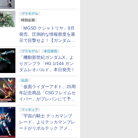
ャル リバイバルVer.」本日発
売！
プラモデル
特別企画
「MGSD クシャトリヤ」9月
発売、圧倒的な情報密度を展
示で目撃せよ！【ガンダムベ
ース撮り下ろし】
プラモデル
本日発売
「機動新世紀ガンダムX」よ
りガンプラ「HG 1/144 ガン
ダムレオパルド」本日発売！
玩具
「仮面ライダーアギト」25周
年記念商品「CSGフレイムセ
イバー」がプレバンにて予約
開始
フィギュア
「宇宙の騎士 テッカマンブ
レード」よりテッカマンブレ
ードがリボルテック アメイ
ジング・ヤマグチで商品化決