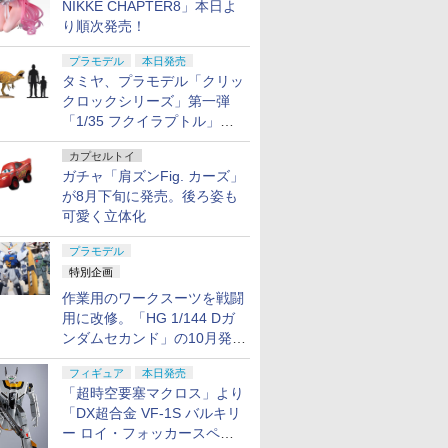
NIKKE CHAPTER8」本日よ
り順次発売！
プラモデル
本日発売
タミヤ、プラモデル「クリッ
クロックシリーズ」第一弾
「1/35 フクイラプトル」本
日発売！
カプセルトイ
ガチャ「肩ズンFig. カーズ」
が8月下旬に発売。後ろ姿も
可愛く立体化
プラモデル
特別企画
作業用のワークスーツを戦闘
用に改修。「HG 1/144 Dガ
ンダムセカンド」の10月発送
分が予約受付中【ガンダムベ
フィギュア
本日発売
ース撮り下ろし】
「超時空要塞マクロス」より
「DX超合金 VF-1S バルキリ
ー ロイ・フォッカースペシ