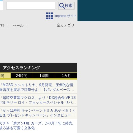
Impress サイト
全カテゴリ
材料
セール
アクセスランキング
時間
24時間
1週間
1カ月
「MGSD クシャトリヤ」9月発売、圧倒的な情
報密度を展示で目撃せよ！【ガンダムベース撮
り下ろし】
「超時空要塞マクロス」より「DX超合金 VF-1S
バルキリー ロイ・フォッカースペシャル リバイ
バルVer.」本日発売！
「かっぱ寿司 キャンペーントミカ あそべる！く
るま プレゼントキャンペーン」インタビュー
子どもが楽しめるかっぱ寿司ならではの体験と
ガチャ「肩ズンFig. カーズ」が8月下旬に発売。
コラボの楽しさを追求
後ろ姿も可愛く立体化
ライトニング・マックィーンやメーターなど4