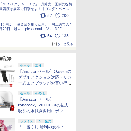
pic.x.com/nszPIDTpbg
「MGSD クシャトリヤ」9月発売、圧倒的な情
報密度を展示で目撃せよ！【ガンダムベース撮
り下ろし】 pic.x.com/3rPjsfk7qZ
57
200
【訃報】「超合金を創った男」、村上克司氏7
月20日に逝去 pic.x.com/HuiVoquDFE
54
133
もっと見る
新記事
セール
工具
【Amazonセール】Oasserの
ダブルアクション対応トリガ
ー式エアブラシがお買い得価
格で登場！
セール
その他
【Amazonセール】
roborock、20,000Paの強力
吸引の水拭き両用ロボット掃
除機「Qrevo Curv 2 Flow」
プライズ
本日発売
がお買い得！
「一番くじ 勝利の女神：