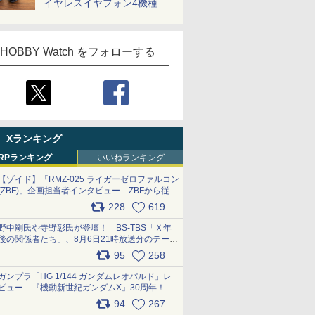
イヤレスイヤフォン4機種を
一気に聴く
HOBBY Watch をフォローする
Xランキング
RPランキング
いいねランキング
【ゾイド】「RMZ-025 ライガーゼロファルコン
(ZBF)」企画担当者インタビュー ZBFから従来
デザインまで再現可能なボリューム満点のキッ
228
619
ト pic.x.com/6zOqQAQKkX
野中剛氏や寺野彰氏が登壇！ BS-TBS「Ｘ年
後の関係者たち」、8月6日21時放送分のテーマ
は「超合金」！ pic.x.com/uWyt1uyuFm
95
258
ガンプラ「HG 1/144 ガンダムレオパルド」レ
ビュー 『機動新世紀ガンダムX』30周年！イ
ンナーアームガトリングの変形機構まで再現し
94
267
最新フォーマットでキット化！