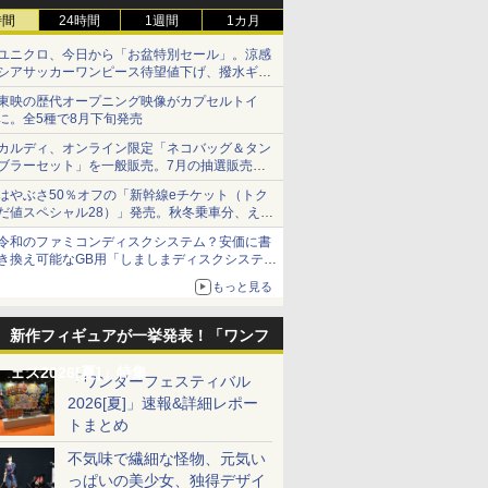
時間
24時間
1週間
1カ月
ユニクロ、今日から「お盆特別セール」。涼感
シアサッカーワンピース待望値下げ、撥水ギア
ショーツは1990円に
東映の歴代オープニング映像がカプセルトイ
に。全5種で8月下旬発売
カルディ、オンライン限定「ネコバッグ＆タン
ブラーセット」を一般販売。7月の抽選販売の
当選無効分
はやぶさ50％オフの「新幹線eチケット（トク
だ値スペシャル28）」発売。秋冬乗車分、えき
ねっと限定
令和のファミコンディスクシステム？安価に書
き換え可能なGB用「しましまディスクシステ
ム」
もっと見る
新作フィギュアが一挙発表！「ワンフ
ェス2026[夏]」特集
「ワンダーフェスティバル
2026[夏]」速報&詳細レポー
トまとめ
不気味で繊細な怪物、元気い
っぱいの美少女、独得デザイ