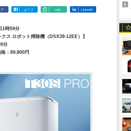
ェア
はてブ
note
LinkedIn
日1時59分
ス ロボット掃除機（DSX39-12EE）】
59分
格：89,900円