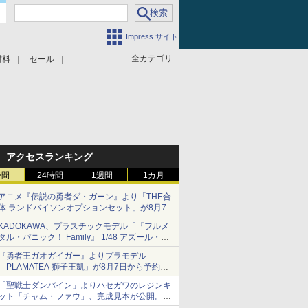
Impress サイト
全カテゴリ
材料
セール
アクセスランキング
時間
24時間
1週間
1カ月
アニメ『伝説の勇者ダ・ガーン』より「THE合
体 ランドバイソンオプションセット」が8月7日
から予約受付開始！
KADOKAWA、プラスチックモデル「『フルメ
タル・パニック！ Family』 1/48 アズール・レ
イヴン」の発売延期を発表
『勇者王ガオガイガー』よりプラモデル
8月から9月に延期
「PLAMATEA 獅子王凱」が8月7日から予約受
付開始！
「聖戦士ダンバイン」よりハセガワのレジンキ
ット「チャム・ファウ」、完成見本が公開。9
月3日頃発売予定