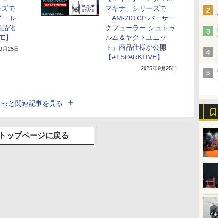
ーズで
マキナ」シリーズで
ー レ
「AM-Z01CP バーサー
商品化
クフューラー シュトゥ
VE】
ルム＆ヤクトユニッ
ト」商品仕様が公開
年9月25日
【#TSPARKLIVE】
2025年9月25日
もっと関連記事を見る
トップページに戻る