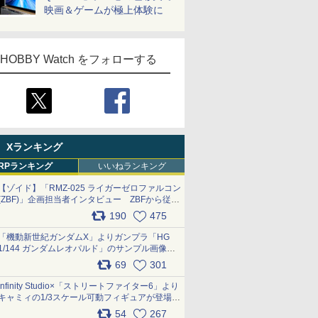
映画＆ゲームが極上体験に
HOBBY Watch をフォローする
Xランキング
RPランキング
いいねランキング
【ゾイド】「RMZ-025 ライガーゼロファルコン
(ZBF)」企画担当者インタビュー ZBFから従来
デザインまで再現可能なボリューム満点のキッ
190
475
ト pic.x.com/6zOqQAQKkX
「機動新世紀ガンダムX」よりガンプラ「HG
1/144 ガンダムレオパルド」のサンプル画像が
公開！ 8月8日発売予定
69
301
pic.x.com/lTnGoAKCSY
Infinity Studio×「ストリートファイター6」より
キャミィの1/3スケール可動フィギュアが登場
pic.x.com/Eam6ArWJLs
54
267