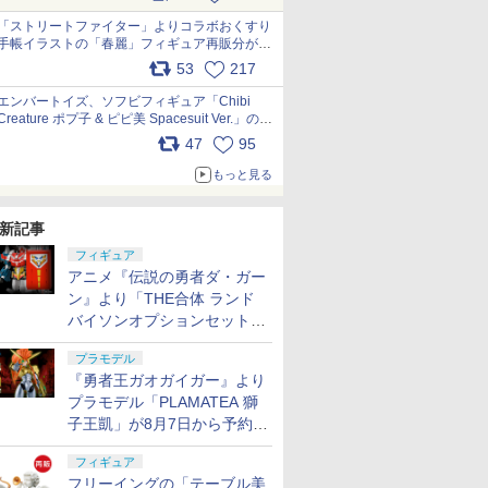
「ストリートファイター」よりコラボおくすり
手帳イラストの「春麗」フィギュア再販分が本
日出荷開始 pic.x.com/toUc1MHr41
53
217
エンバートイズ、ソフビフィギュア「Chibi
Creature ポプ子 & ピピ美 Spacesuit Ver.」の発
売中止を発表 pic.x.com/Ri45iFeYjn
47
95
もっと見る
新記事
フィギュア
アニメ『伝説の勇者ダ・ガー
ン』より「THE合体 ランド
バイソンオプションセット」
が8月7日から予約受付開始！
プラモデル
『勇者王ガオガイガー』より
プラモデル「PLAMATEA 獅
子王凱」が8月7日から予約受
付開始！
フィギュア
フリーイングの「テーブル美