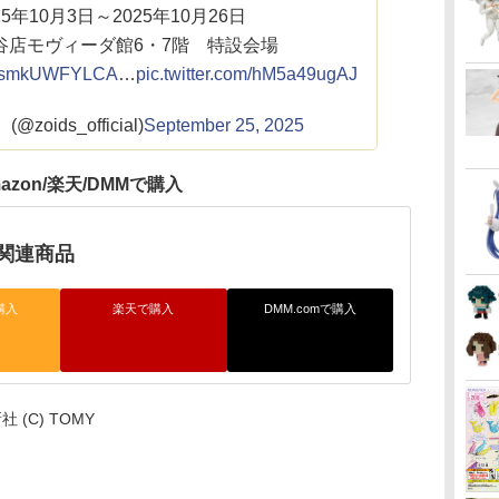
5年10月3日～2025年10月26日
谷店モヴィーダ館6・7階 特設会場
.co/smkUWFYLCA
…
pic.twitter.com/hM5a49ugAJ
oids_official)
September 25, 2025
azon/楽天/DMMで購入
関連商品
購入
楽天で購入
DMM.comで購入
 (C) TOMY