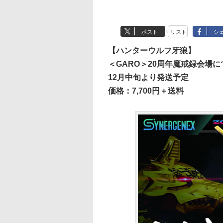
ポスト
リスト
シ
【ハンターウルフ牙狼】
＜GARO＞20周年魔戒録会場
12月中旬より発送予定
価格：7,700円＋送料