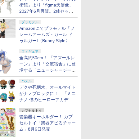
術館」より「figma天使像」
2027年6月再販。2体セット
で小便小僧にも
プラモデル
Amazonにてプラモデル「フ
レームアームズ・ガール ド
ゥルガーI〈Bunny Style〉」
が予約受付再開！
フィギュア
全高約50cm！ 「アズールレ
ーン」より「交流宿舎」に登
場する「ニュージャージー」
が1/3スケールフィギュアで
パズル
登場
デクや死柄木、オールマイト
がナノブロックに！ 「ミニ
ナノ 僕のヒーローアカデミ
ア」9月再販
カプセルトイ
管楽器キーホルダー！ カプ
セルトイ「楽器アピるチャー
ム」8月6日発売