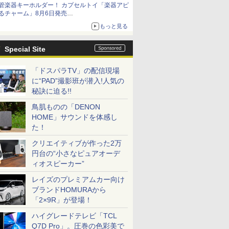
管楽器キーホルダー！ カプセルトイ「楽器アピ
るチャーム」8月6日発売
チューバ、テナサクなど5種各3色
もっと見る
Special Site
「ドスパラTV」の配信現場
に“PAD”撮影班が潜入!人気の
秘訣に迫る!!
鳥肌ものの「DENON
HOME」サウンドを体感し
た！
クリエイティブが作った2万
円台の“小さなピュアオーデ
ィオスピーカー”
レイズのプレミアムカー向け
ブランドHOMURAから
「2×9R」が登場！
ハイグレードテレビ「TCL
Q7D Pro」。圧巻の色彩美で