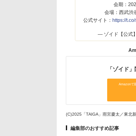
会期：202
会場：西武渋
公式サイト：
https://t
— ゾイド【公式】 (@z
Am
「ゾイド」
Amazonで
(C)2025「TAIGA」雨宮慶太／東北新社
編集部のおすすめ記事