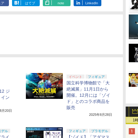
ェア
はてブ
note
LinkedIn
イベント
フィギュア
国立科学博物館で「大
絶滅展」11月1日から
2 ジ
開催。12月には「ゾイ
」イン
ド」とのコラボ商品を
販売
年8月20日
2025年8月28日
1
モデル
フィギュア
プラモデル
アライ
【ゾイド】「アダマス