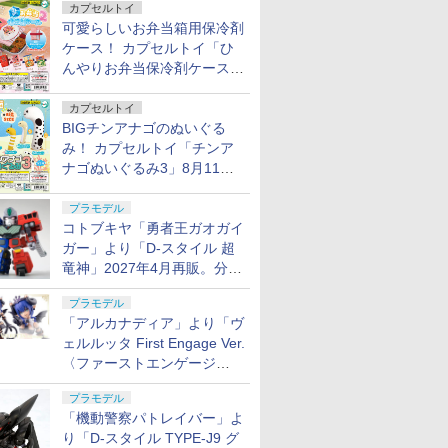
カプセルトイ
可愛らしいお弁当箱用保冷剤
ケース！ カプセルトイ「ひ
んやりお弁当保冷剤ケース
2」8月11日発売
カプセルトイ
BIGチンアナゴのぬいぐる
み！ カプセルトイ「チンア
ナゴぬいぐるみ3」8月11日
発売
プラモデル
コトブキヤ「勇者王ガオガイ
ガー」より「D-スタイル 超
竜神」2027年4月再販。分離
変形が可能
プラモデル
「アルカナディア」より「ヴ
ェルルッタ First Engage Ver.
〈ファーストエンゲージ
Ver.〉」が2027年2月発売！
プラモデル
「機動警察パトレイバー」よ
り「D-スタイル TYPE-J9 グ