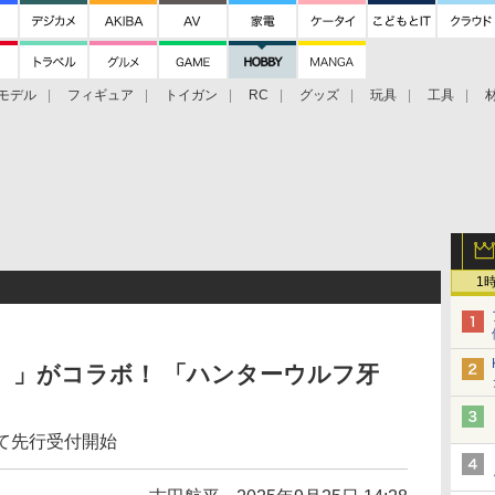
モデル
フィギュア
トイガン
RC
グッズ
玩具
工具
1
RO〉」がコラボ！ 「ハンターウルフ牙
にて先行受付開始