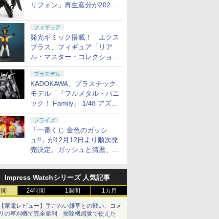
リフォン」再生産分が2027
年4月に発売
フィギュア
発光ギミック搭載！ エクス
プラス、フィギュア「リア
ル・マスター・コレクション
ゼットン リニューアルVer.」
プラモデル
11月発売
KADOKAWA、プラスチック
モデル「『フルメタル・パニ
ック！ Family』 1/48 アズー
ル・レイヴン」の発売延期を
プライズ
発表
「一番くじ 金色のガッシ
ュ!!」が12月12日より順次発
売決定。ガッシュと清麿、キ
ャンチョメとフォルゴレがフ
ィギュアで登場
Impress Watchシリーズ 人気記事
時間
24時間
1週間
1カ月
【家電レビュー】手ごわい雑草との戦い、コメ
リの草刈機で完全勝利 掃除機感覚で使えた