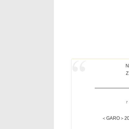
N
━━━━━━━
『
＜GARO＞