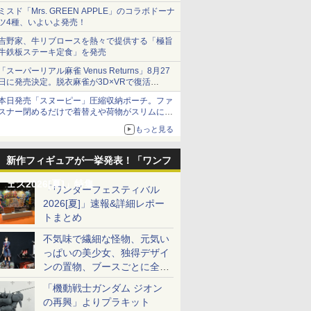
ミスド「Mrs. GREEN APPLE」のコラボドーナ
ツ4種、いよいよ発売！
吉野家、牛リブロースを熱々で提供する「極旨
牛鉄板ステーキ定食」を発売
「スーパーリアル麻雀 Venus Returns」8月27
日に発売決定。脱衣麻雀が3D×VRで復活
発売から2週間は20%オフになるセールが実施
本日発売「スヌーピー」圧縮収納ポーチ。ファ
スナー閉めるだけで着替えや荷物がスリムにま
とまる
もっと見る
新作フィギュアが一挙発表！「ワンフ
ェス2026[夏]」特集
「ワンダーフェスティバル
2026[夏]」速報&詳細レポー
トまとめ
不気味で繊細な怪物、元気い
っぱいの美少女、独得デザイ
ンの置物、ブースごとに全く
異なる世界が広がる一般ディ
「機動戦士ガンダム ジオン
ーラーフォトレポート
の再興」よりプラキット