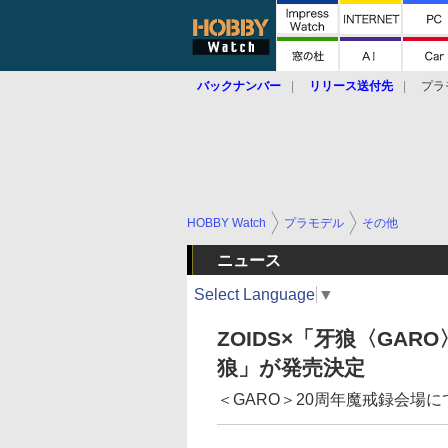
バックナンバー
リリース送付先
プラ
HOBBY Watch
プラモデル
その他
ニュース
Select Language
▼
ZOIDS×「牙狼〈GA
狼」が発売決定
＜GARO＞20周年魔戒録会場