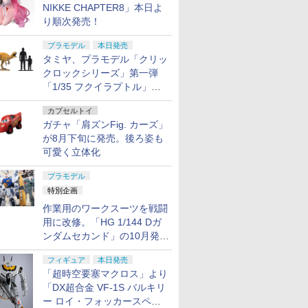
NIKKE CHAPTER8」本日よ
り順次発売！
プラモデル
本日発売
タミヤ、プラモデル「クリッ
クロックシリーズ」第一弾
「1/35 フクイラプトル」本
日発売！
カプセルトイ
ガチャ「肩ズンFig. カーズ」
が8月下旬に発売。後ろ姿も
可愛く立体化
プラモデル
特別企画
作業用のワークスーツを戦闘
用に改修。「HG 1/144 Dガ
ンダムセカンド」の10月発送
分が予約受付中【ガンダムベ
フィギュア
本日発売
ース撮り下ろし】
「超時空要塞マクロス」より
「DX超合金 VF-1S バルキリ
ー ロイ・フォッカースペシ