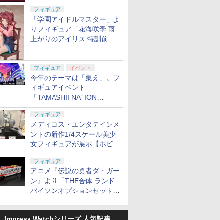
定
フィギュア
「学園アイドルマスター」よ
りフィギュア「花海咲季 雨
上がりのアイリス 特訓前
Ver.」が2027年4月に発売
フィギュア
イベント
今年のテーマは「集え」。フ
ィギュアイベント
「TAMASHII NATION
2026」が11月13日より開催
フィギュア
決定
メディコス・エンタテインメ
ントの新作1/4スケール美少
女フィギュアが展示【ホビー
メーカー合同展示会】
フィギュア
アニメ『伝説の勇者ダ・ガー
ン』より「THE合体 ランド
バイソンオプションセット」
が2027年5月に発売
Impress Watchシリーズ 人気記事