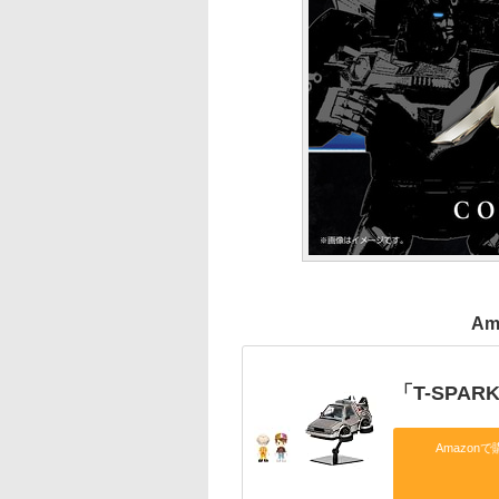
Am
「T-SPA
Amazonで