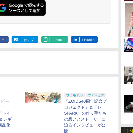
ェア
はてブ
note
LinkedIn
プラモデル
フィギュア
スピー
「ZOIDS40周年記念プ
ロジェクト」＆「T-
り「トイ
SPARK」の作り手たち
 Δ レギ
の想いとストーリーに
商品化
迫るインタビューが公
開