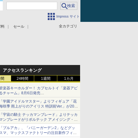
Impress サイト
全カテゴリ
材料
セール
アクセスランキング
時間
24時間
1週間
1カ月
管楽器キーホルダー！ カプセルトイ「楽器アピ
るチャーム」8月6日発売
チューバ、テナサクなど5種各3色
「学園アイドルマスター」よりフィギュア「花
海咲季 雨上がりのアイリス 特訓前Ver.」が2027
年4月に発売
「宇宙の騎士 テッカマンブレード」よりテッカ
マンブレードがリボルテック アメイジング・ヤ
マグチで商品化決定
「ブルアカ」、「バニーガーデン2」などグッ
スマ、マックスファクトリーの注目新作フィギ
ュアが展示【ホビーメーカー合同展示会】