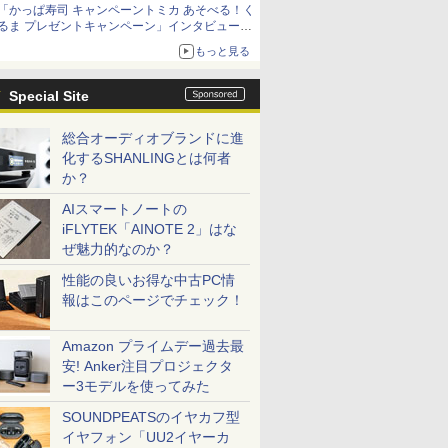
「かっぱ寿司 キャンペーントミカ あそべる！く
るま プレゼントキャンペーン」インタビュー
子どもが楽しめるかっぱ寿司ならではの体験と
もっと見る
コラボの楽しさを追求
Special Site
総合オーディオブランドに進
化するSHANLINGとは何者
か？
AIスマートノートの
iFLYTEK「AINOTE 2」はな
ぜ魅力的なのか？
性能の良いお得な中古PC情
報はこのページでチェック！
Amazon プライムデー過去最
安! Anker注目プロジェクタ
ー3モデルを使ってみた
SOUNDPEATSのイヤカフ型
イヤフォン「UU2イヤーカ