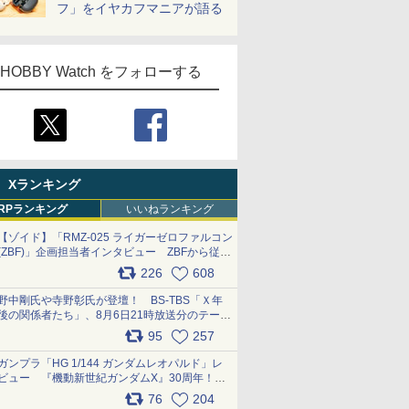
フ」をイヤカフマニアが語る
HOBBY Watch をフォローする
Xランキング
RPランキング
いいねランキング
【ゾイド】「RMZ-025 ライガーゼロファルコン
(ZBF)」企画担当者インタビュー ZBFから従来
デザインまで再現可能なボリューム満点のキッ
226
608
ト pic.x.com/6zOqQAQKkX
野中剛氏や寺野彰氏が登壇！ BS-TBS「Ｘ年
後の関係者たち」、8月6日21時放送分のテーマ
は「超合金」！ pic.x.com/uWyt1uyuFm
95
257
ガンプラ「HG 1/144 ガンダムレオパルド」レ
ビュー 『機動新世紀ガンダムX』30周年！イ
ンナーアームガトリングの変形機構まで再現し
76
204
最新フォーマットでキット化！