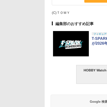
(C)ＴＯＭＹ
編集部のおすすめ記事
フィギュア
T-SPA
が202
HOBBY Wa
Google