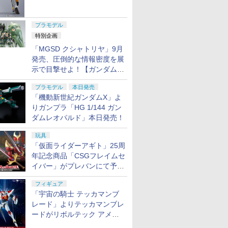
ャル リバイバルVer.」本日発
売！
プラモデル
特別企画
「MGSD クシャトリヤ」9月
発売、圧倒的な情報密度を展
示で目撃せよ！【ガンダムベ
ース撮り下ろし】
プラモデル
本日発売
「機動新世紀ガンダムX」よ
りガンプラ「HG 1/144 ガン
ダムレオパルド」本日発売！
玩具
「仮面ライダーアギト」25周
年記念商品「CSGフレイムセ
イバー」がプレバンにて予約
開始
フィギュア
「宇宙の騎士 テッカマンブ
レード」よりテッカマンブレ
ードがリボルテック アメイ
ジング・ヤマグチで商品化決