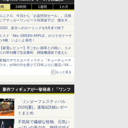
時間
24時間
1週間
1カ月
ユニクロ、今日から「お盆特別セール」。涼感
シアサッカーワンピース待望値下げ、撥水ギア
ショーツは1990円に
KDDI、楽天へのローミングを9月末で終了
ミスド「Mrs. GREEN APPLE」のコラボドーナ
ツ4種、いよいよ発売！
【家電レビュー】手ごわい雑草との戦い、コメ
リの草刈機で完全勝利 掃除機感覚で使えた
老舗のマウスユーティリティ「チューチューマ
ウス」がAIの力を借りて15年ぶりに復活／64bit
化、Windows 10/11、「Chrome」も走り回
もっと見る
る。復活記念で2026年末まで500円
新作フィギュアが一挙発表！「ワンフ
ェス2026[夏]」特集
「ワンダーフェスティバル
2026[夏]」速報&詳細レポー
トまとめ
不気味で繊細な怪物、元気い
っぱいの美少女、独得デザイ