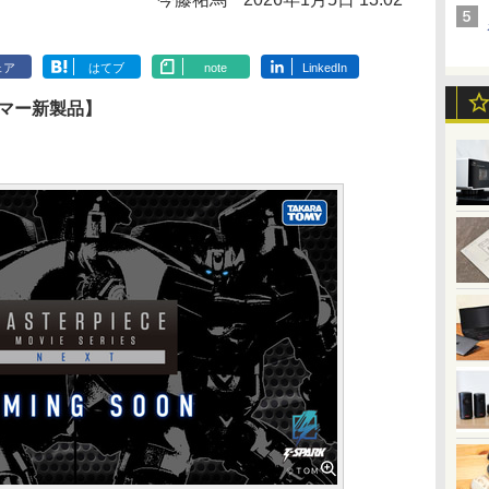
ェア
はてブ
note
LinkedIn
ーマー新製品】