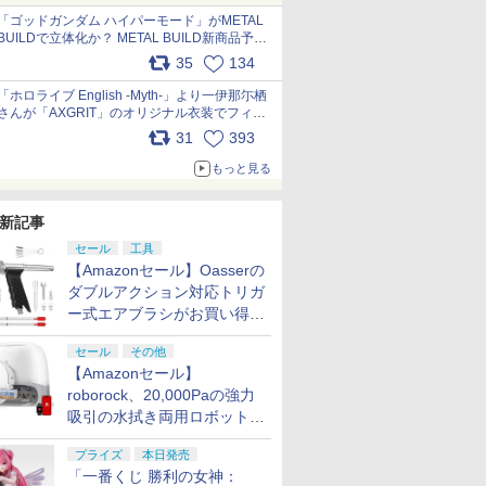
pic.x.com/nszPIDTpbg
「ゴッドガンダム ハイパーモード」がMETAL
BUILDで立体化か？ METAL BUILD新商品予告
が公開 pic.x.com/HIcLLIM3ar
35
134
「ホロライブ English -Myth-」より一伊那尓栖
さんが「AXGRIT」のオリジナル衣装でフィギ
ュア化 pic.x.com/YMGhdIAzNa
31
393
もっと見る
新記事
セール
工具
【Amazonセール】Oasserの
ダブルアクション対応トリガ
ー式エアブラシがお買い得価
格で登場！
セール
その他
【Amazonセール】
roborock、20,000Paの強力
吸引の水拭き両用ロボット掃
除機「Qrevo Curv 2 Flow」
プライズ
本日発売
がお買い得！
「一番くじ 勝利の女神：