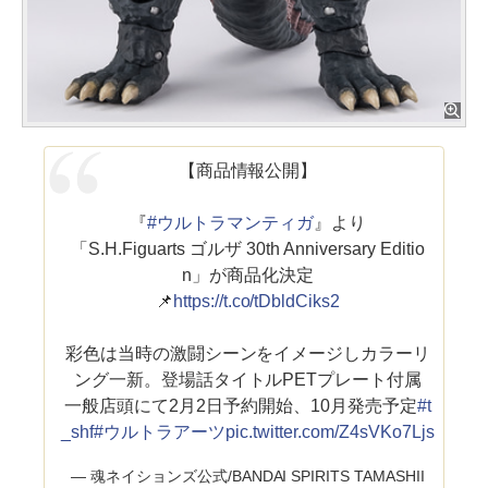
【商品情報公開】
『
#ウルトラマンティガ
』より
「S.H.Figuarts ゴルザ 30th Anniversary Editio
n」が商品化決定
📌
https://t.co/tDbldCiks2
彩色は当時の激闘シーンをイメージしカラーリ
ング一新。登場話タイトルPETプレート付属
一般店頭にて2月2日予約開始、10月発売予定
#t
_shf
#ウルトラアーツ
pic.twitter.com/Z4sVKo7Ljs
— 魂ネイションズ公式/BANDAI SPIRITS TAMASHII