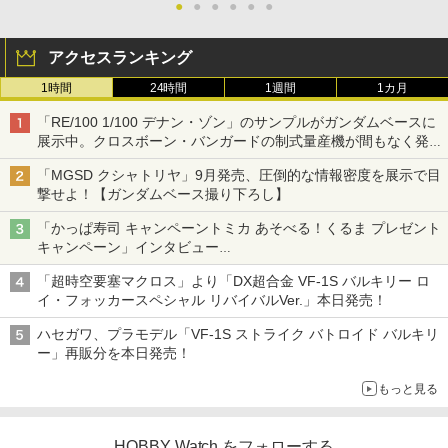
●
●
●
●
●
●
アクセスランキング
1時間
24時間
1週間
1カ月
「RE/100 1/100 デナン・ゾン」のサンプルがガンダムベースに
展示中。クロスボーン・バンガードの制式量産機が間もなく発送
【ガンダムベース撮り下ろし】
「MGSD クシャトリヤ」9月発売、圧倒的な情報密度を展示で目
撃せよ！【ガンダムベース撮り下ろし】
「かっぱ寿司 キャンペーントミカ あそべる！くるま プレゼント
キャンペーン」インタビュー
子どもが楽しめるかっぱ寿司ならではの体験とコラボの楽しさを
「超時空要塞マクロス」より「DX超合金 VF-1S バルキリー ロ
追求
イ・フォッカースペシャル リバイバルVer.」本日発売！
ハセガワ、プラモデル「VF-1S ストライク バトロイド バルキリ
ー」再販分を本日発売！
もっと見る
HOBBY Watch をフォローする