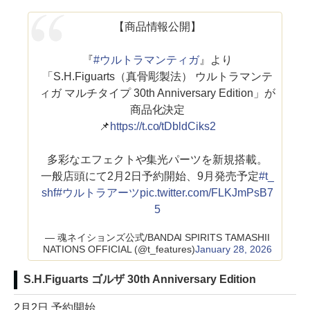
【商品情報公開】
『
#ウルトラマンティガ
』より
「S.H.Figuarts（真骨彫製法） ウルトラマンテ
ィガ マルチタイプ 30th Anniversary Edition」が
商品化決定
📌
https://t.co/tDbldCiks2
多彩なエフェクトや集光パーツを新規搭載。
一般店頭にて2月2日予約開始、9月発売予定
#t_
shf
#ウルトラアーツ
pic.twitter.com/FLKJmPsB7
5
— 魂ネイションズ公式/BANDAI SPIRITS TAMASHII
NATIONS OFFICIAL (@t_features)
January 28, 2026
S.H.Figuarts ゴルザ 30th Anniversary Edition
2月2日 予約開始