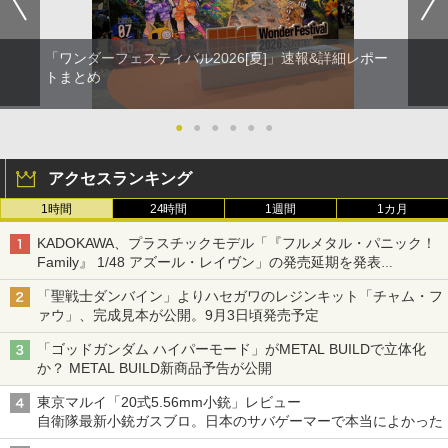
「ワンダーフェスティバル2026[夏]」速報&詳細レポー
トまとめ
●
●
●
●
●
●
アクセスランキング
1時間
24時間
1週間
1カ月
KADOKAWA、プラスチックモデル「『フルメタル・パニック！
Family』 1/48 アズール・レイヴン」の発売延期を発表
8月から9月に延期
「聖戦士ダンバイン」よりハセガワのレジンキット「チャム・フ
ァウ」、完成見本が公開。9月3日頃発売予定
「ゴッドガンダム ハイパーモード」がMETAL BUILDで立体化
か？ METAL BUILD新商品予告が公開
東京マルイ「20式5.56mm小銃」レビュー
自衛隊最新小銃ガスブロ。日本のサバゲーマーで本当によかった