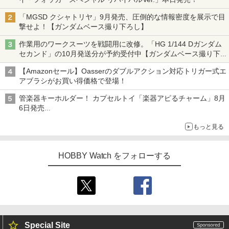
「MGSD クシャトリヤ」9月発売、圧倒的な情報密度を展示で目
撃せよ！【ガンダムベース撮り下ろし】
作業用のワークスーツを戦闘用に改修。「HG 1/144 Dガンダム
セカンド」の10月発送分が予約受付中【ガンダムベース撮り下
ろし】
【Amazonセール】Oasserのダブルアクション対応トリガー式エ
アブラシがお買い得価格で登場！
管楽器キーホルダー！ カプセルトイ「楽器アピるチャーム」8月
6日発売
チューバ、テナサクなど5種各3色
もっと見る
HOBBY Watch をフォローする
Special Site