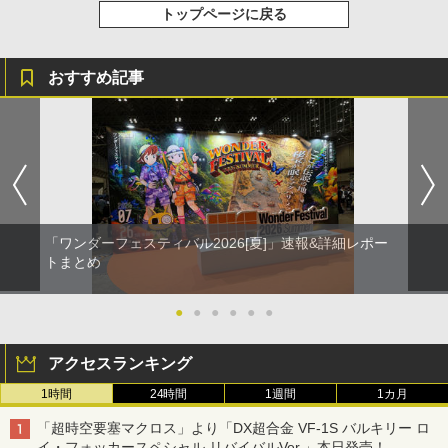
トップページに戻る
おすすめ記事
「ワンダーフェスティバル2026[夏]」速報&詳細レポー
トまとめ
●
●
●
●
●
●
アクセスランキング
1時間
24時間
1週間
1カ月
「超時空要塞マクロス」より「DX超合金 VF-1S バルキリー ロ
イ・フォッカースペシャル リバイバルVer.」本日発売！