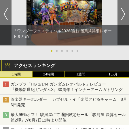
「ワンダーフェスティバル2026[夏]」速報&詳細レポー
トまとめ
●
●
●
●
●
●
アクセスランキング
1時間
24時間
1週間
1カ月
ガンプラ「HG 1/144 ガンダムレオパルド」レビュー
『機動新世紀ガンダムX』30周年！インナーアームガトリングの
変形機構まで再現し最新フォーマットでキット化！
管楽器キーホルダー！ カプセルトイ「楽器アピるチャーム」8月
6日発売
チューバ、テナサクなど5種各3色
最大95%オフ！ 駿河屋にて通販限定セール「駿河屋 決算セール
第2弾」が8月7日12時より開催