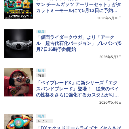
マン チームガッツ アーリーセット」がタ
カラトミーモールにて5月13日に予約開
始
2026年5月10日
玩具
「仮面ライダークウガ」より「アーク
ル 超古代石化バージョン」プレバンで5
月7日16時予約開始
2026年5月7日
玩具
特集
「ベイブレードX」に新シリーズ「エク
スパンドブレード」登場！ 従来のベイ
の性格をさらに強化するカスタムが可能
に
2026年5月6日
玩具
レビュー
「DXエクスドリームライズカプセム＆ゼ