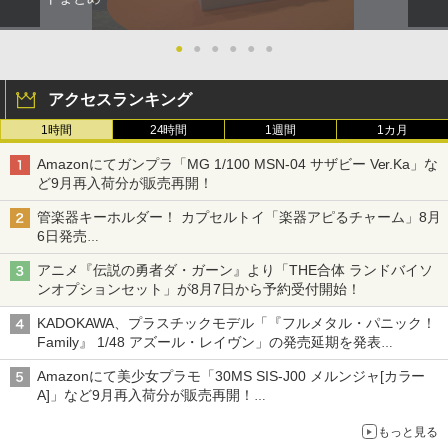
●
●
●
●
●
●
アクセスランキング
1時間
24時間
1週間
1カ月
Amazonにてガンプラ「MG 1/100 MSN-04 サザビー Ver.Ka」な
ど9月再入荷分が販売再開！
管楽器キーホルダー！ カプセルトイ「楽器アピるチャーム」8月
6日発売
チューバ、テナサクなど5種各3色
アニメ『伝説の勇者ダ・ガーン』より「THE合体 ランドバイソ
ンオプションセット」が8月7日から予約受付開始！
KADOKAWA、プラスチックモデル「『フルメタル・パニック！
Family』 1/48 アズール・レイヴン」の発売延期を発表
8月から9月に延期
Amazonにて美少女プラモ「30MS SIS-J00 メルンジャ[カラー
A]」など9月再入荷分が販売再開！
「FGO×30MS」コラボプラモ「30MS アルトリア・キャスタ
もっと見る
ー」も確認