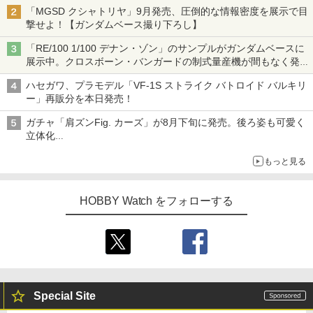
「MGSD クシャトリヤ」9月発売、圧倒的な情報密度を展示で目
撃せよ！【ガンダムベース撮り下ろし】
「RE/100 1/100 デナン・ゾン」のサンプルがガンダムベースに
展示中。クロスボーン・バンガードの制式量産機が間もなく発送
【ガンダムベース撮り下ろし】
ハセガワ、プラモデル「VF-1S ストライク バトロイド バルキリ
ー」再販分を本日発売！
ガチャ「肩ズンFig. カーズ」が8月下旬に発売。後ろ姿も可愛く
立体化
ライトニング・マックィーンやメーターなど4種がラインナップ
もっと見る
HOBBY Watch をフォローする
Special Site