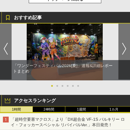
おすすめ記事
「ワンダーフェスティバル2026[夏]」速報&詳細レポー
トまとめ
●
●
●
●
●
●
アクセスランキング
1時間
24時間
1週間
1カ月
「超時空要塞マクロス」より「DX超合金 VF-1S バルキリー ロ
イ・フォッカースペシャル リバイバルVer.」本日発売！