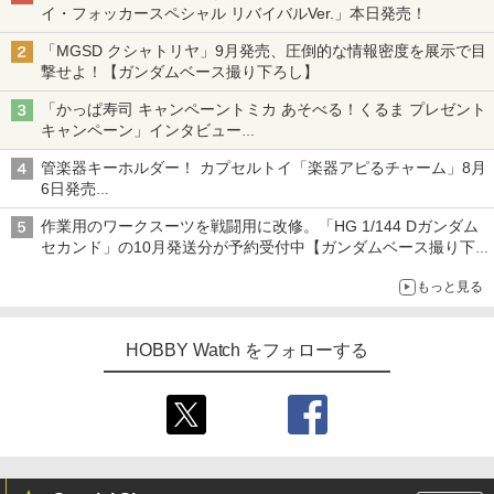
イ・フォッカースペシャル リバイバルVer.」本日発売！
「MGSD クシャトリヤ」9月発売、圧倒的な情報密度を展示で目
撃せよ！【ガンダムベース撮り下ろし】
「かっぱ寿司 キャンペーントミカ あそべる！くるま プレゼント
キャンペーン」インタビュー
子どもが楽しめるかっぱ寿司ならではの体験とコラボの楽しさを
管楽器キーホルダー！ カプセルトイ「楽器アピるチャーム」8月
追求
6日発売
チューバ、テナサクなど5種各3色
作業用のワークスーツを戦闘用に改修。「HG 1/144 Dガンダム
セカンド」の10月発送分が予約受付中【ガンダムベース撮り下
ろし】
もっと見る
HOBBY Watch をフォローする