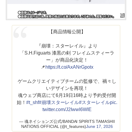
【商品情報公開】
『崩壊：スターレイル』より
「S.H.Figuarts 漆黒の剣 フレイムスティーラ
ー」が商品化決定！
📌
https://t.co/AxANrGpotx
ゲームクリエイティブチームの監修で、禍々し
いデザインを再現！
魂ウェブ商店にて6月19日16時より予約受付開
始！
#t_shf
#崩壊スターレイル
#スターレイル
pic.
twitter.com/J2Iwwl6WIE
— 魂ネイションズ公式/BANDAI SPIRITS TAMASHII
NATIONS OFFICIAL (@t_features)
June 17, 2026