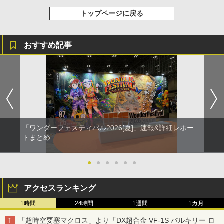
トップページに戻る
おすすめ記事
「ワンダーフェスティバル2026[夏]」速報&詳細レポー
トまとめ
●
●
●
●
●
●
アクセスランキング
1時間
24時間
1週間
1カ月
「超時空要塞マクロス」より「DX超合金 VF-1S バルキリー ロ