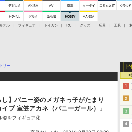
モデル
フィギュア
トイガン
RC
グッズ
玩具
工具
トリー
1
ろし】バニー姿のメガネっ子がたまり
カイブ 室笠アカネ（バニーガール）」
ル姿をフィギュア化