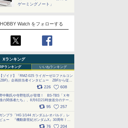
ゲーミングノート」
HOBBY Watch をフォローする
Xランキング
RPランキング
いいねランキング
【ゾイド】「RMZ-025 ライガーゼロファルコン
(ZBF)」企画担当者インタビュー ZBFから従来
デザインまで再現可能なボリューム満点のキッ
226
608
ト pic.x.com/6zOqQAQKkX
野中剛氏や寺野彰氏が登壇！ BS-TBS「Ｘ年
後の関係者たち」、8月6日21時放送分のテーマ
は「超合金」！ pic.x.com/uWyt1uyuFm
95
257
ガンプラ「HG 1/144 ガンダムレオパルド」レ
ビュー 『機動新世紀ガンダムX』30周年！イ
ンナーアームガトリングの変形機構まで再現し
76
204