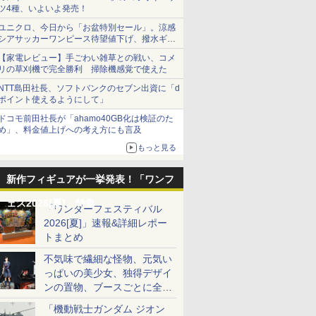
ツ4種、いよいよ発売！
ユニクロ、今日から「お盆特別セール」。涼感
シアサッカーワンピース待望値下げ、撥水ギア
ショーツは1990円に
【家電レビュー】手ごわい雑草との戦い、コメ
リの草刈機で完全勝利 掃除機感覚で使えた
NTT島田社長、ソフトバンクのセブン出資に「d
ポイント使えるようにして」
ドコモ前田社長が「ahamo40GB化は検証のた
め」、料金値上げへの考え方にも言及
もっと見る
新作フィギュアが一挙発表！「ワンフ
ェス2026[夏]」特集
「ワンダーフェスティバル
2026[夏]」速報&詳細レポー
トまとめ
不気味で繊細な怪物、元気い
っぱいの美少女、独得デザイ
ンの置物、ブースごとに全く
異なる世界が広がる一般ディ
「機動戦士ガンダム ジオン
ーラーフォトレポート