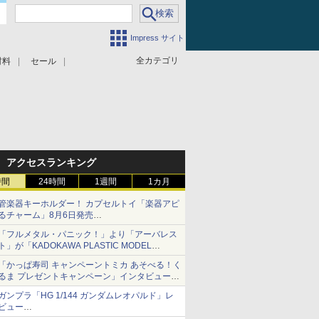
Impress サイト
全カテゴリ
材料
セール
アクセスランキング
時間
24時間
1週間
1カ月
管楽器キーホルダー！ カプセルトイ「楽器アピ
るチャーム」8月6日発売
チューバ、テナサクなど5種各3色
「フルメタル・パニック！」より「アーバレス
ト」が「KADOKAWA PLASTIC MODEL
SERIES」から1/48スケールで登場！
「かっぱ寿司 キャンペーントミカ あそべる！く
るま プレゼントキャンペーン」インタビュー
子どもが楽しめるかっぱ寿司ならではの体験と
ガンプラ「HG 1/144 ガンダムレオパルド」レ
コラボの楽しさを追求
ビュー
『機動新世紀ガンダムX』30周年！インナーア