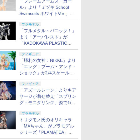
「フレームアームズ・ガー
ル」より「ミヅキ School
Swimsuits ホワイトVer.」が8
月10日から予約開始決定！
プラモデル
「フルメタル・パニック！」
より「アーバレスト」が
「KADOKAWA PLASTIC
MODEL SERIES」から1/48
フィギュア
スケールで登場！
「勝利の女神：NIKKE」より
「エレグ：ブーム・アンド・
ショック」が1/4スケールで
フィギュア化！
フィギュア
「アズールレーン」よりキア
サージが着せ替え「スプリン
グ・モニタリング」姿で1/6
スケールフィギュア化！
プラモデル
トリダモノ氏のオリキャラ
「MXちゃん」がプラモデル
シリーズ「PLAMATEA」で
登場！ 2027年1月発売予定