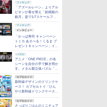
フィギュア
「アズールレーン」よりアル
ビオンが着せ替え「妖精姫の
銀月」姿で1/7スケールフィ
ギュア化！
フィギュア
インタビュー
「かっぱ寿司 キャンペーン
トミカ あそべる！くるま プ
レゼントキャンペーン」イン
タビュー
パズル
アニメ「ONE PIECE」の名
シーンを自分の手で解き明か
す。メタル製立体パズル「は
ずる ONE PIECE」シリーズ
カプセルトイ
3種が登場
新幹線デザインのドリンクケ
ース！ カプセルトイ「ひん
やり新幹線ドリンクケース」
8月11日発売
カプセルトイ
さっぱりごはんのミニチュア