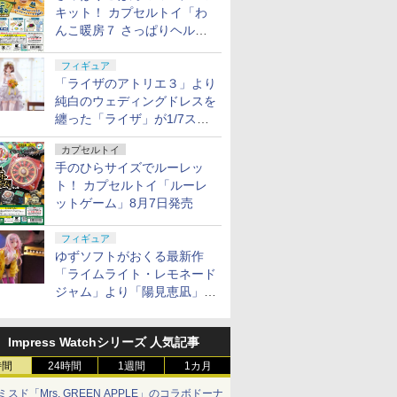
キット！ カプセルトイ「わ
んこ暖房７ さっぱりヘルシ
ー料理」8月7日発売
フィギュア
「ライザのアトリエ３」より
純白のウェディングドレスを
纏った「ライザ」が1/7スケ
ールフィギュアで登場！
カプセルトイ
手のひらサイズでルーレッ
ト！ カプセルトイ「ルーレ
ットゲーム」8月7日発売
フィギュア
ゆずソフトがおくる最新作
「ライムライト・レモネード
ジャム」より「陽見恵凪」が
1/3.5スケールフィギュアで
登場！
Impress Watchシリーズ 人気記事
時間
24時間
1週間
1カ月
ミスド「Mrs. GREEN APPLE」のコラボドーナ