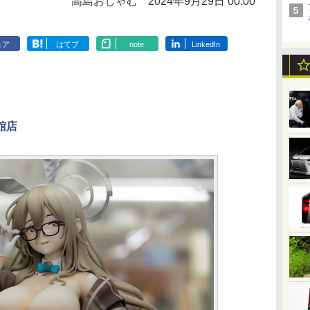
高島おしゃむ
2024年9月29日 00:00
ェア
はてブ
note
LinkedIn
】
館店