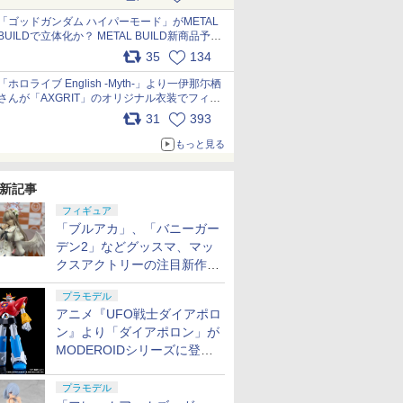
最新フォーマットでキット化！
pic.x.com/nszPIDTpbg
「ゴッドガンダム ハイパーモード」がMETAL
BUILDで立体化か？ METAL BUILD新商品予告
が公開 pic.x.com/HIcLLIM3ar
35
134
「ホロライブ English -Myth-」より一伊那尓栖
さんが「AXGRIT」のオリジナル衣装でフィギ
ュア化 pic.x.com/YMGhdIAzNa
31
393
もっと見る
新記事
フィギュア
「ブルアカ」、「バニーガー
デン2」などグッスマ、マッ
クスアクトリーの注目新作フ
ィギュアが展示【ホビーメー
プラモデル
カー合同展示会】
アニメ『UFO戦士ダイアポロ
ン』より「ダイアポロン」が
MODEROIDシリーズに登
場。2027年2月に発売
プラモデル