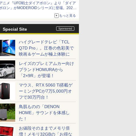
アニメ『UFO戦士ダイアポロン』より「ダイア
ームガトリングの変形機構まで再現し最新フォ
ポロン」がMODEROIDシリーズに登場。2027
ーマットでキット化！
年2月に発売
もっと見る
Special Site
ハイグレードテレビ「TCL
Q7D Pro」。圧巻の色彩美で
映画＆ゲームが極上体験に
レイズのプレミアムカー向け
ブランドHOMURAから
「2×9R」が登場！
マウス、RTX 5060 Ti搭載ゲ
ーミングPCが7万5,000円オ
フで30万円台！
鳥肌ものの「DENON
HOME」サウンドを体感し
た！
お値段そのままでメモリ倍
増！メモリ32GBの「お得な