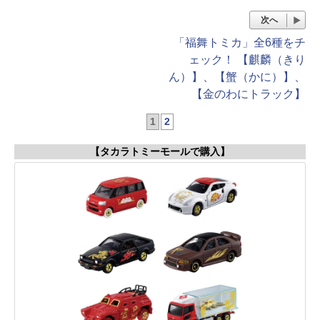
次へ
「福舞トミカ」全6種をチ
ェック！ 【麒麟（きり
ん）】、【蟹（かに）】、
【金のわにトラック】
1
2
【タカラトミーモールで購入】