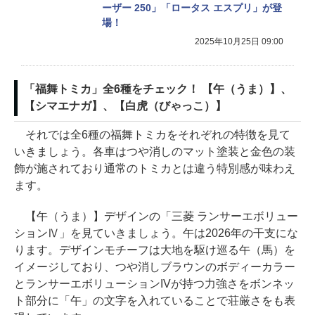
ーザー 250」「ロータス エスプリ」が登
場！
2025年10月25日 09:00
「福舞トミカ」全6種をチェック！ 【午（うま）】、
【シマエナガ】、【白虎（びゃっこ）】
それでは全6種の福舞トミカをそれぞれの特徴を見て
いきましょう。各車はつや消しのマット塗装と金色の装
飾が施されており通常のトミカとは違う特別感が味わえ
ます。
【午（うま）】デザインの「三菱 ランサーエボリュー
ションⅣ」を見ていきましょう。午は2026年の干支にな
ります。デザインモチーフは大地を駆け巡る午（馬）を
イメージしており、つや消しブラウンのボディーカラー
とランサーエボリューションIVが持つ力強さをボンネッ
ト部分に「午」の文字を入れていることで荘厳さをも表