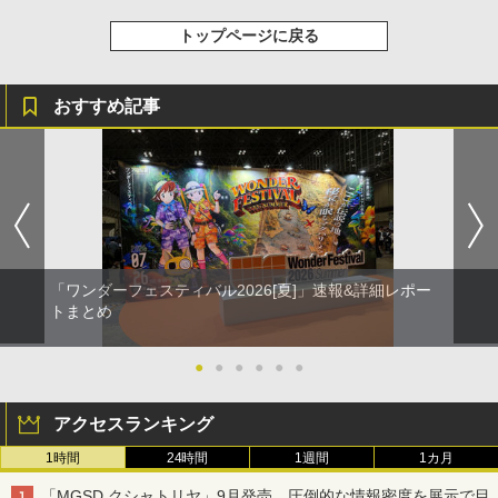
トップページに戻る
おすすめ記事
「ワンダーフェスティバル2026[夏]」速報&詳細レポー
トまとめ
●
●
●
●
●
●
アクセスランキング
1時間
24時間
1週間
1カ月
「MGSD クシャトリヤ」9月発売、圧倒的な情報密度を展示で目