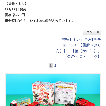
【福舞トミカ】
12月27日 発売
価格:各770円
※全6種のうち、いずれか1個が入っています。
次へ
「福舞トミカ」全6種をチ
ェック！ 【麒麟（きり
ん）】、【蟹（かに）】、
【金のわにトラック】
1
2