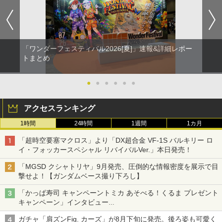
「ワンダーフェスティバル2026[夏]」速報&詳細レポー
トまとめ
●
●
●
●
●
●
アクセスランキング
1時間
24時間
1週間
1カ月
「超時空要塞マクロス」より「DX超合金 VF-1S バルキリー ロ
イ・フォッカースペシャル リバイバルVer.」本日発売！
「MGSD クシャトリヤ」9月発売、圧倒的な情報密度を展示で目
撃せよ！【ガンダムベース撮り下ろし】
「かっぱ寿司 キャンペーントミカ あそべる！くるま プレゼント
キャンペーン」インタビュー
子どもが楽しめるかっぱ寿司ならではの体験とコラボの楽しさを
ガチャ「肩ズンFig. カーズ」が8月下旬に発売。後ろ姿も可愛く
追求