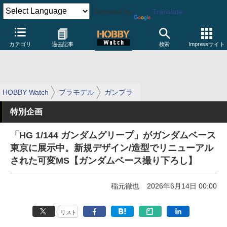
Powered by
Translate
カテゴリ
過去記事
検索
Impressサイト
HOBBY Watch
プラモデル
ガンプラ
特別企画
「HG 1/144 ガンダムグリープ」がガンダムベース
東京に展示中。新規デザイン/造型でリニューアル
された可変MS【ガンダムベース撮り下ろし】
稲元徹也
2026年6月14日 00:00
リスト