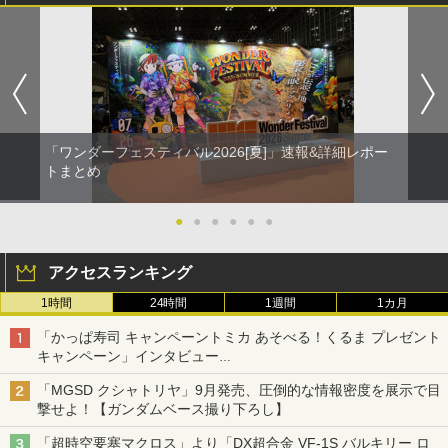
「ワンダーフェスティバル2026[夏]」速報&詳細レポー
トまとめ
●
●
●
●
●
●
アクセスランキング
1時間
24時間
1週間
1カ月
「かっぱ寿司 キャンペーントミカ あそべる！くるま プレゼント
キャンペーン」インタビュー
子どもが楽しめるかっぱ寿司ならではの体験とコラボの楽しさを
「MGSD クシャトリヤ」9月発売、圧倒的な情報密度を展示で目
追求
撃せよ！【ガンダムベース撮り下ろし】
「超時空要塞マクロス」より「DX超合金 VF-1S バルキリー ロ