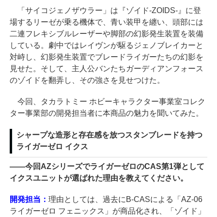
「サイコジェノザウラー」は『ゾイド-ZOIDS-』に登
場するリーゼが乗る機体で、青い装甲を纏い、頭部には
二連フレキシブルレーザーや脚部の幻影発生装置を装備
している。劇中ではレイヴンが駆るジェノブレイカーと
対峙し、幻影発生装置でブレードライガーたちの幻影を
見せた。そして、主人公バンたちガーディアンフォース
のゾイドを翻弄し、その強さを見せつけた。
今回、タカラトミー ホビーキャラクター事業室コレク
ター事業部の開発担当者に本商品の魅力を聞いてみた。
シャープな造形と存在感を放つスタンブレードを持つ
ライガーゼロ イクス
――
今回AZシリーズでライガーゼロのCAS第1弾として
イクスユニットが選ばれた理由を教えてください。
開発担当：
理由としては、過去にB-CASによる「AZ-06
ライガーゼロ フェニックス」が商品化され、「ゾイド」