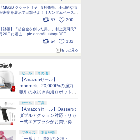
最新フォーマットでキット化！
pic.x.com/nszPIDTpbg
「MGSD クシャトリヤ」9月発売、圧倒的な情
報密度を展示で目撃せよ！【ガンダムベース撮
り下ろし】 pic.x.com/3rPjsfk7qZ
57
200
【訃報】「超合金を創った男」、村上克司氏7
月20日に逝去 pic.x.com/HuiVoquDFE
54
133
もっと見る
新記事
セール
その他
【Amazonセール】
roborock、20,000Paの強力
吸引の水拭き両用ロボット掃
除機「Qrevo Curv 2 Flow」
セール
工具
がお買い得！
【Amazonセール】Oasserの
ダブルアクション対応トリガ
ー式エアブラシがお買い得価
格で登場！
プライズ
本日発売
「一番くじ 勝利の女神：