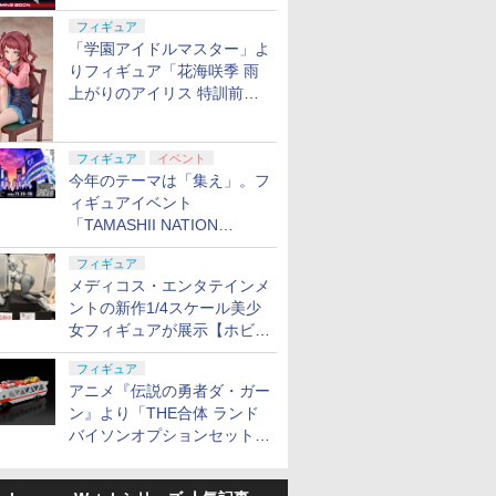
定
フィギュア
「学園アイドルマスター」よ
りフィギュア「花海咲季 雨
上がりのアイリス 特訓前
Ver.」が2027年4月に発売
フィギュア
イベント
今年のテーマは「集え」。フ
ィギュアイベント
「TAMASHII NATION
2026」が11月13日より開催
フィギュア
決定
メディコス・エンタテインメ
ントの新作1/4スケール美少
女フィギュアが展示【ホビー
メーカー合同展示会】
フィギュア
アニメ『伝説の勇者ダ・ガー
ン』より「THE合体 ランド
バイソンオプションセット」
が2027年5月に発売