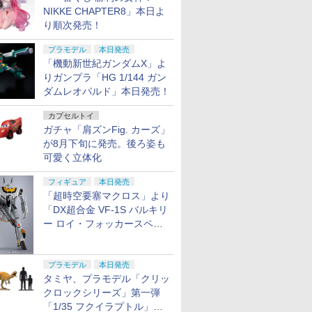
NIKKE CHAPTER8」本日よ
り順次発売！
プラモデル
本日発売
「機動新世紀ガンダムX」よ
りガンプラ「HG 1/144 ガン
ダムレオパルド」本日発売！
カプセルトイ
ガチャ「肩ズンFig. カーズ」
が8月下旬に発売。後ろ姿も
可愛く立体化
フィギュア
本日発売
「超時空要塞マクロス」より
「DX超合金 VF-1S バルキリ
ー ロイ・フォッカースペシ
ャル リバイバルVer.」本日発
売！
プラモデル
本日発売
タミヤ、プラモデル「クリッ
クロックシリーズ」第一弾
「1/35 フクイラプトル」本