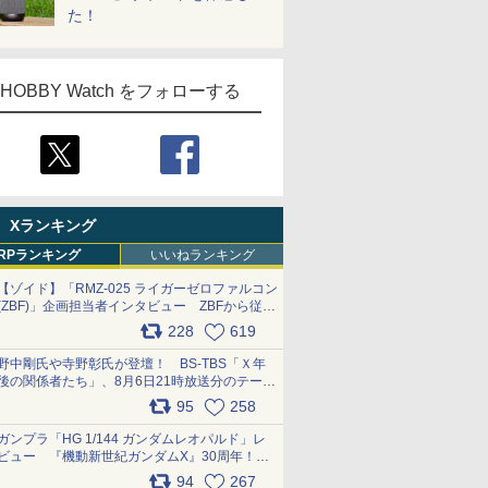
た！
HOBBY Watch をフォローする
Xランキング
RPランキング
いいねランキング
【ゾイド】「RMZ-025 ライガーゼロファルコン
(ZBF)」企画担当者インタビュー ZBFから従来
デザインまで再現可能なボリューム満点のキッ
228
619
ト pic.x.com/6zOqQAQKkX
野中剛氏や寺野彰氏が登壇！ BS-TBS「Ｘ年
後の関係者たち」、8月6日21時放送分のテーマ
は「超合金」！ pic.x.com/uWyt1uyuFm
95
258
ガンプラ「HG 1/144 ガンダムレオパルド」レ
ビュー 『機動新世紀ガンダムX』30周年！イ
ンナーアームガトリングの変形機構まで再現し
94
267