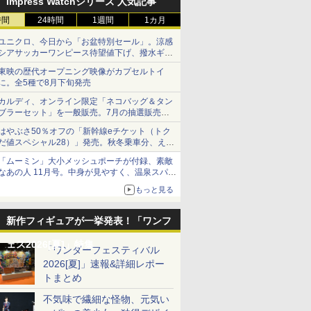
Impress Watchシリーズ 人気記事
時間
24時間
1週間
1カ月
ユニクロ、今日から「お盆特別セール」。涼感
シアサッカーワンピース待望値下げ、撥水ギア
ショーツは1990円に
東映の歴代オープニング映像がカプセルトイ
に。全5種で8月下旬発売
カルディ、オンライン限定「ネコバッグ＆タン
ブラーセット」を一般販売。7月の抽選販売の
当選無効分
はやぶさ50％オフの「新幹線eチケット（トク
だ値スペシャル28）」発売。秋冬乗車分、えき
ねっと限定
「ムーミン」大小メッシュポーチが付録、素敵
なあの人 11月号。中身が見やすく、温泉スパに
も使える
もっと見る
新作フィギュアが一挙発表！「ワンフ
ェス2026[夏]」特集
「ワンダーフェスティバル
2026[夏]」速報&詳細レポー
トまとめ
不気味で繊細な怪物、元気い