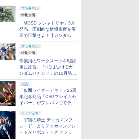
日発売！
プラモデル
特別企画
「MGSD クシャトリヤ」9月
発売、圧倒的な情報密度を展
示で目撃せよ！【ガンダムベ
ース撮り下ろし】
プラモデル
特別企画
作業用のワークスーツを戦闘
用に改修。「HG 1/144 Dガ
ンダムセカンド」の10月発送
分が予約受付中【ガンダムベ
玩具
ース撮り下ろし】
「仮面ライダーアギト」25周
年記念商品「CSGフレイムセ
イバー」がプレバンにて予約
開始
フィギュア
「宇宙の騎士 テッカマンブ
レード」よりテッカマンブレ
ードがリボルテック アメイ
ジング・ヤマグチで商品化決