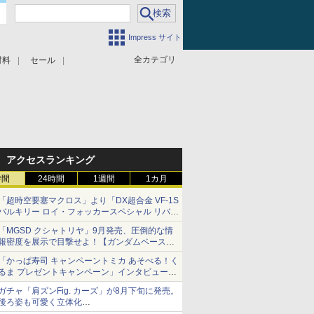
Impress サイト
全カテゴリ
材料
セール
アクセスランキング
時間
24時間
1週間
1カ月
「超時空要塞マクロス」より「DX超合金 VF-1S
バルキリー ロイ・フォッカースペシャル リバイ
バルVer.」本日発売！
「MGSD クシャトリヤ」9月発売、圧倒的な情
報密度を展示で目撃せよ！【ガンダムベース撮
り下ろし】
「かっぱ寿司 キャンペーントミカ あそべる！く
るま プレゼントキャンペーン」インタビュー
子どもが楽しめるかっぱ寿司ならではの体験と
ガチャ「肩ズンFig. カーズ」が8月下旬に発売。
コラボの楽しさを追求
後ろ姿も可愛く立体化
ライトニング・マックィーンやメーターなど4