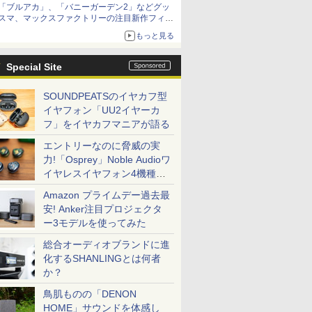
「ブルアカ」、「バニーガーデン2」などグッ
種がラインナップ
スマ、マックスファクトリーの注目新作フィギ
ュアが展示【ホビーメーカー合同展示会】
もっと見る
Special Site
SOUNDPEATSのイヤカフ型
イヤフォン「UU2イヤーカ
フ」をイヤカフマニアが語る
エントリーなのに脅威の実
力!「Osprey」Noble Audioワ
イヤレスイヤフォン4機種を
一気に聴く
Amazon プライムデー過去最
安! Anker注目プロジェクタ
ー3モデルを使ってみた
総合オーディオブランドに進
化するSHANLINGとは何者
か？
鳥肌ものの「DENON
HOME」サウンドを体感し