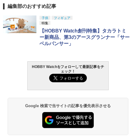
登録済］ verty-s
編集部のおすすめ記事
￥2,320
GSIクレオス Mr.トップコート 水性プレ
子供
フィギュア
1
ミアムトップコートスプレー 光沢 88ml
特集
ホビー用仕上材 B601
【HOBBY Watch創刊特集】タカラトミ
ー新商品、第3のアースグランナー「サー
￥748
ベルパンサー」
LOCTITE(ロックタイト) シールはがし
2
プレミアム 220ml
HOBBY Watchをフォローして最新記事をチ
ェック！
￥1,013
タミヤ クラフトツールシリーズ No.123
3
Google 検索で当サイトの記事を優先表示させる
先細薄刃ニッパー (ゲートカット用) プラ
モデル用工具 74123
￥2,781