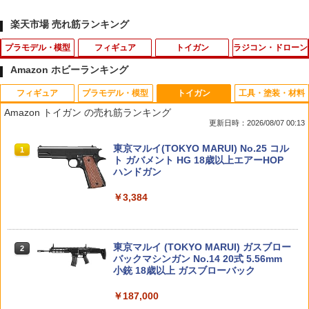
楽天市場 売れ筋ランキング
プラモデル・模型
フィギュア
トイガン
ラジコン・ドローン
Amazon ホビーランキング
フィギュア
プラモデル・模型
トイガン
工具・塗装・材料
D-スタイル 『アーマード・コア』 ロー
蓄光プロペラ！レッツゴーあひるちゃん{
AIP 120% ノズルリターンスプリング Hi-
【ネコポス対応】OPTION No.1(オプシ
1
1
1
1
Amazon トイガン の売れ筋ランキング
ゼンタール タイプーオーギル ノブリ
玩具 おもちゃ }{ ギフト 誕生日 }{ 子ども
CAPA/MEU/1911◆東京マルイ GBB ハ
ョンNo.1)/NO-144/コネクタピン・リム
更新日時：2026/08/07 00:13
ス・オブリージュ 【KP209X】 (プラモ
会 施設 }[ 子供会 保育園 幼稚園 景品 イ
イキャパ/MEU/1911シリーズ対応 ピスト
ーバー（タミヤ/ラージ）
デル)
ベント お祭り プレゼント 人気 ]【色柄
ンリターンSP リペア予備に
タカラトミー(TAKARA TOMY) T-SPAR
タカラトミー(TAKARA TOMY) T-SPAR
東京マルイ(TOKYO MARUI) No.25 コル
指定不可】【不良対応不可】
1
1
1
￥525
K トランスフォーマー ニューレジェンズ
K REALIZE MODEL リアライズモデル Z
ト ガバメント HG 18歳以上エアーHOP
￥1,782
￥600
NL-07 サウンドウェーブ 可動フィギュア
OIDS ゾイド RMZ-025 ライガーゼロフ
ハンドガン
￥188
ァルコン (ZBF) 色分け済み プラキット
￥4,440
￥3,384
ハイテックマルチプレックスジャパン A
2
￥8,334
タミヤ クラフトツールシリーズ No.31
【お買い物マラソン開催中♪ ポイント2
A/AAA Charger X4 Advanced Mini II
2
2
デカールバサミ プラモデル用工具 74031
【中身はランダム】 トイストーリー ソ
倍】B&T Air APC9 / SPR Single M-Lok
（ホワイト）【44323】 ラジコン用
2
フビパペットマスコット エイリアン リ
Rail エムロック レイル レール 外装パー
タカラトミー(TAKARA TOMY) T-SPAR
東京マルイ (TOKYO MARUI) ガスブロー
ミックス エンスカイ Disney ディズニー
ツ 電動ガン パーツ アーチウィック ライ
2
2
￥1,856
￥5,880
K トランスフォーマー ニューレジェンズ
Blokees スター ウォーズ マンダロリア
バックマシンガン No.14 20式 5.56mm
フル サブマシンガン サバゲー サバイバ
2
NL-06 オートボット コスモス 可動フィ
ン&グローグー CC05 ディン ジャリン&
小銃 18歳以上 ガスブローバック
ルゲーム 海外製
￥660
ギュア
グローグー ABS樹脂&PVC製 組み立て式
プラスチックモデル
￥187,000
￥990
トミーテック 1／12 LittleArmory
ヨコモ Y2-R08FUIA YD-2用 アルミ製 フ
3
3
￥4,440