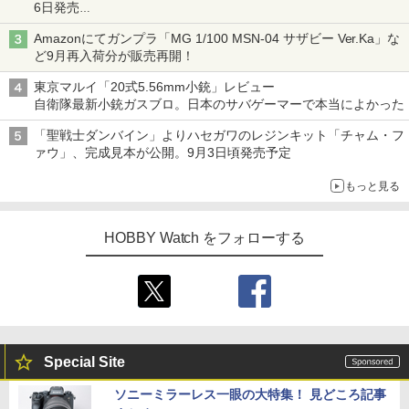
6日発売
チューバ、テナサクなど5種各3色
Amazonにてガンプラ「MG 1/100 MSN-04 サザビー Ver.Ka」な
ど9月再入荷分が販売再開！
東京マルイ「20式5.56mm小銃」レビュー
自衛隊最新小銃ガスブロ。日本のサバゲーマーで本当によかった
「聖戦士ダンバイン」よりハセガワのレジンキット「チャム・フ
ァウ」、完成見本が公開。9月3日頃発売予定
もっと見る
HOBBY Watch をフォローする
Special Site
ソニーミラーレス一眼の大特集！ 見どころ記事