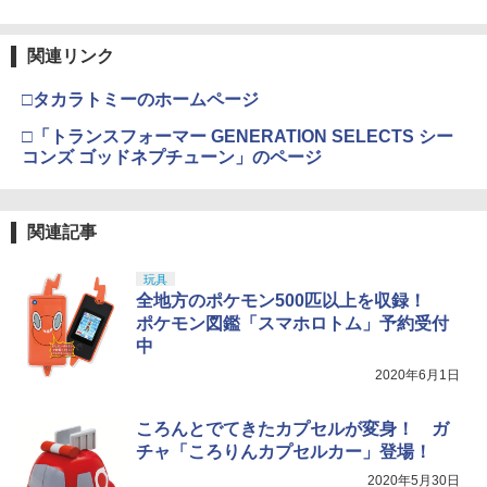
タミヤ(TAMIYA) メイクアップ材シリー
4
関連リンク
ズ No.3 タミヤセメント(角びん) 40ml 模
型用接着剤 87003
□タカラトミーのホームページ
￥184
□「トランスフォーマー GENERATION SELECTS シー
コンズ ゴッドネプチューン」のページ
GSIクレオス Mr.トップコート 水性プレ
5
ミアムトップコートスプレー つや消し 8
関連記事
8ml ホビー用仕上材 B603
￥710
玩具
全地方のポケモン500匹以上を収録！
ポケモン図鑑「スマホロトム」予約受付
中
2020年6月1日
ころんとでてきたカプセルが変身！ ガ
チャ「ころりんカプセルカー」登場！
2020年5月30日