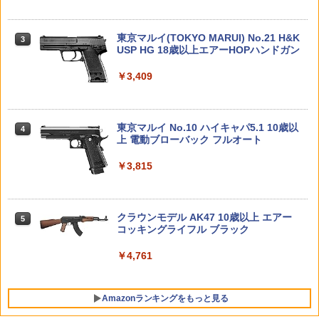
［LD009］ リトルアーモリーLD09M2
ロント アッパーIアーム(レッド)
￥4,475
【中身はランダム】 トイストーリー ソ
3
フビパペットマスコット2 エイリアン リ
￥3,070
￥5,940
東京マルイ(TOKYO MARUI) No.21 H&K
ミックス エンスカイ Disney ディズニー
ZERO Alligator Clip GLOW 【ゼロ アリ
3
3
TAMASHII NATIONS オリジン・オブ・
USP HG 18歳以上エアーHOPハンドガン
ゲーター クリップ 蓄光】実用 ミリタリ
3
バルキリー 超時空要塞マクロス VF-1J
BANDAI SPIRITS(バンダイ スピリッツ)
ー サバイバルゲーム サバゲ ワニ口 66ナ
3
￥660
バルキリー45th Anniv. 約225mm ABS&
RG 機動戦士ガンダム 逆襲のシャア νガ
イロン 手袋 メカニクス バイク サバゲ 装
￥3,409
ダイキャスト製 塗装済み可動フィギュア
ンダム 1/144スケール 色分け済みプラモ
備 登山
HG 1/144 『機動戦士ガンダム 閃光のハ
Holy Stone ドローン 100g未満 申請不
4
4
デル
サウェイ』 グスタフ・カール00型 (プラ
要 1080Pカメラ付き 子供向け 小型 ミニ
￥22,602
￥990
モデル)【クレジットカード決済限定】
ドローン バッテリー3個 子供用 手投げテ
ポケモン30周年記念 モンコレ旅立ちの3
4
￥5,400
イクオフ 高速旋回モード 軌跡飛行モー
東京マルイ No.10 ハイキャパ5.1 10歳以
匹セット パルデア地方
4
ド 高度維持 2.4GHz 4CH モード1/2自由
上 電動ブローバック フルオート
￥3,550
転換可 国内認証済み 小学生 HS420 白
￥1,567
TAMASHII NATIONS S.H.フィギュアー
クラウンモデル スーパーライフルU10用
￥3,815
4
4
ツ 呪術廻戦 伏黒甚爾 約155mm PVC&A
BANDAI SPIRITS(バンダイ スピリッツ)
マウントベース
￥9,390
4
BS製 塗装済み可動フィギュア
30MM xEXM-000 ゼノヴァルト 1/144ス
O BANDAI SPIRITS(バンダイ スピリッ
5
ケール 色分け済みプラモデル
￥1,042
ツ) 30MM 1／144 xEXM-000 ゼノヴァル
￥13,750
ト プラモデル フィギュア 工作 ホビー メ
2026年10月予約 ガチャ【カルビー スナ
クラウンモデル AK47 10歳以上 エアー
5
5
￥3,000
イキング ギフト プレゼント 誕生日 ブラ
ックミニチュアマーカー コンプリート 5
タミヤ 1/10 XBシリーズ（完成モデル）
コッキングライフル ブラック
5
ックフライデー クリスマス
種セット カプセルトイ】
No.238 XB トヨタ ガズー レーシング W
RT/GR ヤリス ラリー1 ハイブリッド (T
￥4,761
ZEXT ガンラック用 ロングフック 2本組
T-02シャーシ)【57938】 ラジコン
タカラトミー(TAKARA TOMY) T-SPAR
￥2,420
￥2,380
5
5
20cm BF90オプション[サバゲー サバイ
K トランスフォーマー ミッシングリンク
Sachiプラモ VERTヤスリ Type-S 【プ
5
バルゲーム]
D-01 サウンドウェーブ 可動フィギュア
ロモデラー共同開発】 超極細 ガラスヤ
￥28,875
Amazonランキングをもっと見る
スリ ５点セット ガンプラ プラモデル ゲ
ート処理 模型 フィギュア［知的財産権
￥1,480
￥24,610