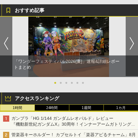
おすすめ記事
「ワンダーフェスティバル2026[夏]」速報&詳細レポー
トまとめ
●
●
●
●
●
●
アクセスランキング
1時間
24時間
1週間
1カ月
ガンプラ「HG 1/144 ガンダムレオパルド」レビュー
『機動新世紀ガンダムX』30周年！インナーアームガトリングの
変形機構まで再現し最新フォーマットでキット化！
管楽器キーホルダー！ カプセルトイ「楽器アピるチャーム」8月