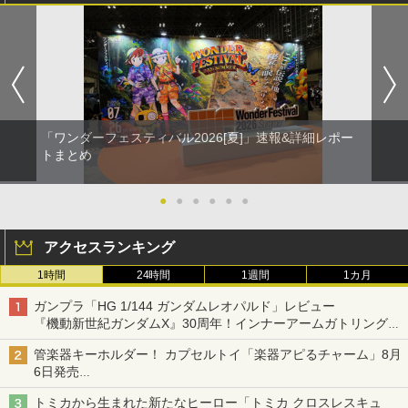
「ワンダーフェスティバル2026[夏]」速報&詳細レポー
トまとめ
●
●
●
●
●
●
アクセスランキング
1時間
24時間
1週間
1カ月
ガンプラ「HG 1/144 ガンダムレオパルド」レビュー
『機動新世紀ガンダムX』30周年！インナーアームガトリングの
変形機構まで再現し最新フォーマットでキット化！
管楽器キーホルダー！ カプセルトイ「楽器アピるチャーム」8月
6日発売
チューバ、テナサクなど5種各3色
トミカから生まれた新たなヒーロー「トミカ クロスレスキュ