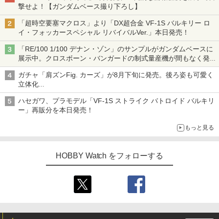
撃せよ！【ガンダムベース撮り下ろし】
「超時空要塞マクロス」より「DX超合金 VF-1S バルキリー ロ
イ・フォッカースペシャル リバイバルVer.」本日発売！
「RE/100 1/100 デナン・ゾン」のサンプルがガンダムベースに
展示中。クロスボーン・バンガードの制式量産機が間もなく発送
【ガンダムベース撮り下ろし】
ガチャ「肩ズンFig. カーズ」が8月下旬に発売。後ろ姿も可愛く
立体化
ライトニング・マックィーンやメーターなど4種がラインナップ
ハセガワ、プラモデル「VF-1S ストライク バトロイド バルキリ
ー」再販分を本日発売！
もっと見る
HOBBY Watch をフォローする