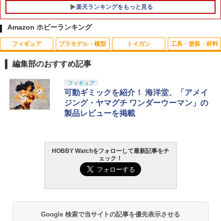
楽天ランキングをもっと見る
Amazon ホビーランキング
フィギュア
プラモデル・模型
トイガン
工具・塗装・材料
デスクトップリアルマッコイ ドラゴンボ
6連ショットシェルホルダー 排莢式ショ
Rapidfire DC1100/20C-2S (A)-T 7.4Vリ
1
1
1
ール 06 孫悟空＆ブルマ -限定復刻仕様
ットガン XM1014用 カスタムパーツ ポ
ポバッテリー スティックタイプ T-plug |
編集部のおすすめ記事
版- 完成品フィギュア[メガハウス]《02
ートロード
41px リポバッテリー lipoバッテリー バ
月予約》
ッテリー 7.4v 電動ガン サバイバルゲー
タカラトミー(TAKARA TOMY) T-SPAR
BANDAI SPIRITS(バンダイ スピリッツ)
東京マルイ(TOKYO MARUI) No.25 コル
タミヤ クラフトツールシリーズ No.123
フィギュア
ム サバゲー サバゲ エアガン エアーガン
1
1
1
1
￥1,400
K トランスフォーマー ニューレジェンズ
30MS SIS-J00 メルンジャ[カラーA] 色
ト ガバメント HG 18歳以上エアーHOP
先細薄刃ニッパー (ゲートカット用) プラ
可動ギミックを紹介！ 海洋堂、「アメイ
サバゲー装備 装備 サバゲー用品 サバゲ
￥11,030
NL-07 サウンドウェーブ 可動フィギュア
分け済みプラモデル
ハンドガン
モデル用工具 74123
ーグッズ ミリタリーグッズ
ジング・ヤマグチ ワンダーウーマン」の
製品レビューを掲載
￥4,440
￥4,200
￥3,384
￥2,781
￥2,580
東京マルイ P-90用 68連スペアマガジン
2
figma 『東島丹三郎は仮面ライダーにな
NO97
2
りたい』 岡田ユリコ（電波人間タックル
Ver.） (塗装済み可動フィギュア)
￥2,490
HOBBY Watchをフォローして最新記事をチ
TAMASHII NATIONS S.H.フィギュアー
HG 機動戦士ガンダム00 グラハム専用ユ
東京マルイ (TOKYO MARUI) ガスブロー
LOCTITE(ロックタイト) シールはがし
京商 ステアリングサーボ (ハングオンレ
2
2
2
2
2
ェック！
ツ（真骨彫製法） 仮面ライダーBLACK
ニオンフラッグカスタム 1/144スケール
バックマシンガン No.14 20式 5.56mm
プレミアム 220ml
ーサー専用)【GPW21】 ラジコン用
￥11,031
RX 約150mm PVC&ABS&布製 塗装済み
色分け済みプラモデル
小銃 18歳以上 ガスブローバック
可動フィギュア
￥962
￥2,970
￥1,850
￥193,900
Rapidfire DC1100/20C-2S (A)-T-S 7.4V
3
￥11,000
リポバッテリー スティックタイプ T-plu
【中古】 バンダイスピリッツ DX超合金
3
g 短縮コード | 電動ガン バッテリー リポ
VF-17S ナイトメアステルスバルキリー
Google 検索で当サイトの記事を優先表示させる
バッテリー 7.4v エアガン エアーガン 電
(ガムリン木崎機) 【A´】 未開封品/箱少