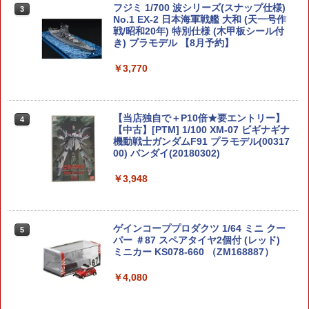
フジミ 1/700 波シリーズ(スナップ仕様)
3
No.1 EX-2 日本海軍戦艦 大和 (天一号作
戦/昭和20年) 特別仕様 (木甲板シール付
き) プラモデル 【8月予約】
￥3,770
【当店独自で＋P10倍★要エントリー】
4
【中古】[PTM] 1/100 XM-07 ビギナギナ
機動戦士ガンダムF91 プラモデル(00317
00) バンダイ(20180302)
￥3,948
ゲインコーププロダクツ 1/64 ミニ クー
5
パー ＃87 スペアタイヤ2個付 (レッド)
ミニカー KS078-660 （ZM168887）
￥4,080