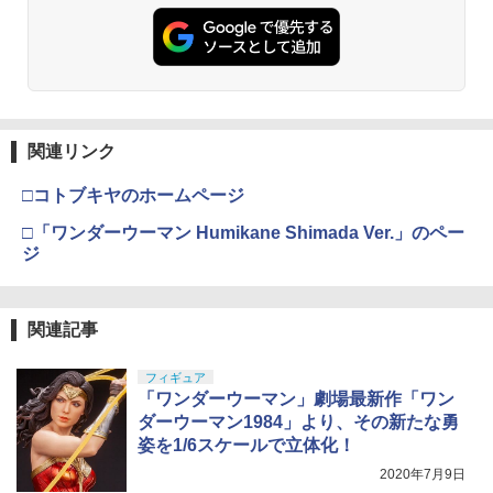
GSIクレオス Mr.トップコート 水性プレ
動エアガン 電動エアーガン ライフル サ
◆在庫処分特別価格◆4DRCドローン HD
BANDAI SPIRITS(バンダイ スピリッツ)
東京マルイ No.10 ハイキャパ5.1 10歳以
3
し傷みあり
3
3
3
ミアムトップコートスプレー 光沢 88ml
バゲー サバイバルゲーム ガンバッテリ
カメラ付き 初心者向け スマホ操作 LED
TAMASHII NATIONS S.H.フィギュアー
HGAW 機動新世紀ガンダムX ガンダムエ
上 電動ブローバック フルオート
3
ホビー用仕上材 B601
ー LiPo リポ 電動ガンバッテリー
ライト付き 夜間飛行 リモコンと収納パ
ツ ONE PIECE シャンクス -マリンフォ
アマスター 1/144スケール 色分け済みプ
￥11,088
ック一体 3つのバッテリー飛行時間最大3
ード頂上決戦- 約165mm PVC&ABS&布
ラモデル
￥3,815
0分 高度保持 自動ホバーヘッドレスモー
製 塗装済み可動フィギュア
￥748
￥2,580
ドドローン プレゼントv20【無料ラッピ
￥3,732
ング袋】
￥8,918
送料無料◆デスクトップリアルマッコイ
4
東京マルイ(TOKYO MARUI) No.21 H&K
ドラゴンボール 06 孫悟空＆ブルマ -限定
4
関連リンク
￥3,580
タミヤ(TAMIYA) メイクアップ材シリー
【送料無料】Bolle Safety IRI-s アイリ
USP HG 18歳以上エアーHOPハンドガン
4
復刻仕様版- メガハウス フィギュア 【2
4
ズ No.3 タミヤセメント(角びん) 40ml 模
ス 保護メガネ ゴーグル サバゲー シュー
BANDAI SPIRITS(バンダイ スピリッツ)
月予約】
4
□コトブキヤのホームページ
型用接着剤 87003
ティング グラス ボレーセイフティ 【レ
TAMASHII NATIONS S.H.フィギュアー
HGUC 機動戦士ガンダム ザクI(黒い三連
￥3,409
4
ビューキャンペーン対象商品】
ツ 攻殻機動隊 THE GHOST IN THE SHE
星仕様) 1/144スケール 色分け済みプラ
￥11,580
□「ワンダーウーマン Humikane Shimada Ver.」のペー
タカラトミー トミカ ジョブレイバー TJ
LL 草薙素子 約140mm PVC&ABS製 塗
モデル
￥184
4
ジ
BDX ギガントポリスブレイバーエターナ
装済み可動フィギュア
￥2,660
ル DXセット
￥2,100
東京マルイ No.2 ワルサーP38 10歳以上
5
￥9,618
エアーHOPハンドガン 手動
BANDAI SPIRITS S.H.Figuarts(真骨彫
5
￥4,779
GSIクレオス Mr.トップコート 水性プレ
5
製法) 仮面ライダーBLACK RX
関連記事
ミアムトップコートスプレー つや消し 8
バトラークリーク OBJ 02A（30.0mm）
￥2,710
5
8ml ホビー用仕上材 B603
バトラーキャップ フリップオープン
BANDAI SPIRITS(バンダイ スピリッツ)
5
￥11,800
TAMASHII NATIONS S.H.フィギュアー
HGUC 1/144 ザクII (ガルマ専用機) (機動
フィギュア
5
【8/10まで:ポイント7倍】Holy Stone
ツ 呪術廻戦 伏黒甚爾 約155mm PVC&A
戦士ガンダム)
￥710
「ワンダーウーマン」劇場最新作「ワン
￥2,797
5
ドローン 小型 子供 100g未満 室内 初心
BS製 塗装済み可動フィギュア
ダーウーマン1984」より、その新たな勇
者 バッテリー3個付き 超安定 高度維持
￥2,880
姿を1/6スケールで立体化！
モード1/2自由転換可 誕生日 男の子 女の
￥13,350
子 小学生 プレゼント 10歳 12歳 贈り物
2020年7月9日
ギフト 親子ゲーム 最大飛行時間合計20