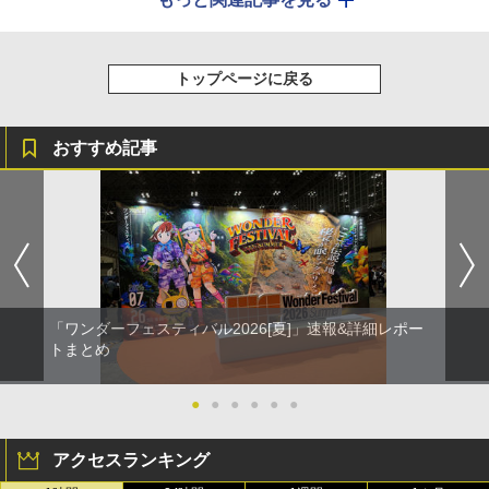
トップページに戻る
おすすめ記事
「ワンダーフェスティバル2026[夏]」速報&詳細レポー
トまとめ
●
●
●
●
●
●
アクセスランキング