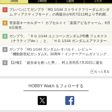
1時間
24時間
1週間
1カ月
プレバンにてガンプラ「RG 1/144 ストライクフリーダムガンダ
ム ディアクティブモード」の再販分が8月7日11時より予約開
始！
管楽器キーホルダー！ カプセルトイ「楽器アピるチャーム」8月
6日発売
チューバ、テナサクなど5種各3色
ガンプラ、「ＲＧ 1/144 ユニコーンガンダム3号機 フェネクス
（ナラティブVer.）」と、「ＨＧ 1/144 ガンダムエアマスターバ
ースト」再販
ガンプラ「HG 1/144 ガンダムレオパルド」レビュー
『機動新世紀ガンダムX』30周年！インナーアームガトリングの
変形機構まで再現し最新フォーマットでキット化！
【訃報】「超合金を創った男」、村上克司氏7月20日に逝去
もっと見る
HOBBY Watch をフォローする