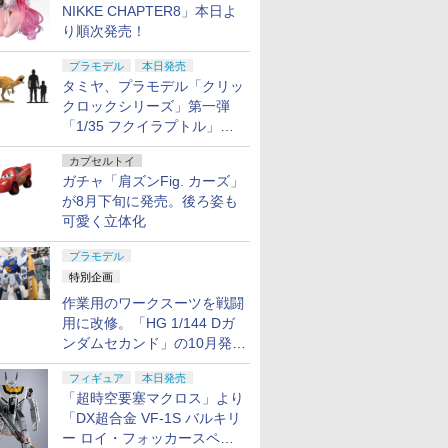
NIKKE CHAPTER8」本日よ
り順次発売！
プラモデル
本日発売
タミヤ、プラモデル「クリッ
クロックシリーズ」第一弾
「1/35 フクイラプトル」本
日発売！
カプセルトイ
ガチャ「肩ズンFig. カーズ」
が8月下旬に発売。後ろ姿も
可愛く立体化
プラモデル
特別企画
作業用のワークスーツを戦闘
用に改修。「HG 1/144 Dガ
ンダムセカンド」の10月発送
分が予約受付中【ガンダムベ
フィギュア
本日発売
ース撮り下ろし】
「超時空要塞マクロス」より
「DX超合金 VF-1S バルキリ
ー ロイ・フォッカースペシ