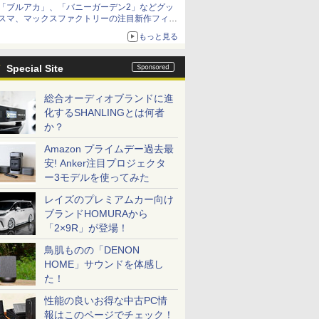
「ブルアカ」、「バニーガーデン2」などグッ
種がラインナップ
スマ、マックスファクトリーの注目新作フィギ
ュアが展示【ホビーメーカー合同展示会】
もっと見る
Special Site
総合オーディオブランドに進
化するSHANLINGとは何者
か？
Amazon プライムデー過去最
安! Anker注目プロジェクタ
ー3モデルを使ってみた
レイズのプレミアムカー向け
ブランドHOMURAから
「2×9R」が登場！
鳥肌ものの「DENON
HOME」サウンドを体感し
た！
性能の良いお得な中古PC情
報はこのページでチェック！