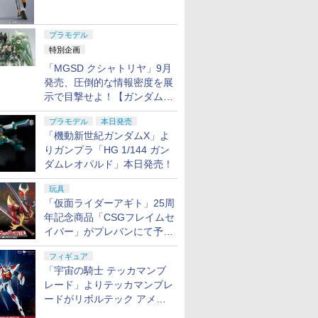
ャル リバイバルVer.」本日発
売！
プラモデル
特別企画
「MGSD クシャトリヤ」9月
発売、圧倒的な情報密度を展
示で目撃せよ！【ガンダムベ
ース撮り下ろし】
プラモデル
本日発売
「機動新世紀ガンダムX」よ
りガンプラ「HG 1/144 ガン
ダムレオパルド」本日発売！
玩具
「仮面ライダーアギト」25周
年記念商品「CSGフレイムセ
イバー」がプレバンにて予約
開始
フィギュア
「宇宙の騎士 テッカマンブ
レード」よりテッカマンブレ
ードがリボルテック アメイ
ジング・ヤマグチで商品化決