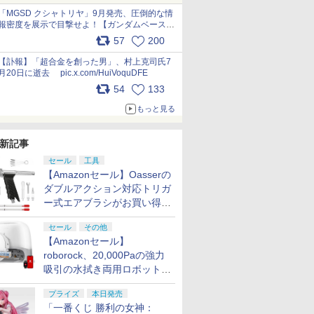
pic.x.com/nszPIDTpbg
「MGSD クシャトリヤ」9月発売、圧倒的な情
報密度を展示で目撃せよ！【ガンダムベース撮
り下ろし】 pic.x.com/3rPjsfk7qZ
57
200
【訃報】「超合金を創った男」、村上克司氏7
月20日に逝去 pic.x.com/HuiVoquDFE
54
133
もっと見る
新記事
セール
工具
【Amazonセール】Oasserの
ダブルアクション対応トリガ
ー式エアブラシがお買い得価
格で登場！
セール
その他
【Amazonセール】
roborock、20,000Paの強力
吸引の水拭き両用ロボット掃
除機「Qrevo Curv 2 Flow」
プライズ
本日発売
がお買い得！
「一番くじ 勝利の女神：