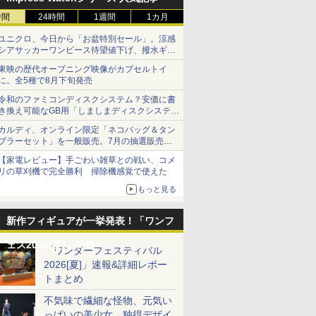
時間
24時間
1週間
1カ月
ユニクロ、今日から「お盆特別セール」。涼感
7
7
8
8
9
9
10
10
シアサッカーワンピース待望値下げ、撥水ギア
ショーツは1990円に
東映の歴代オープニング映像がカプセルトイ
に。全5種で8月下旬発売
令和のファミコンディスクシステム？安価に書
き換え可能なGB用「しましまディスクシステ
ム」
カルディ、オンライン限定「ネコバッグ＆タン
FF！マラ
番くじ 勝
お買い物マラソン クー
グッドスマイルカンパ
【送料無料】 フジミ
グッドスマイルカンパ
DIYミニチュアハウス
グッドスマイルカンパ
【当店独自
ハズブロ（H
ブラーセット」を一般販売。7月の抽選販売の
 置物 シ
KKE
ポン利用 Arrtx アクリ
ニー ねんどろいど エス
模型 1/24 インチアップ
ニー ねんどろいど 亞北
Old Times Bookstore
ニー 銀河旋風ブライガ
★要エント
MARVEL
当選無効分
【家電レビュー】手ごわい雑草との戦い、コメ
オーナメン
B賞 ラ
ルマーカー 30色 金属
テル・ブライト the 1st
シリーズ No.189 スバ
ネル「亞北ネル」 ネン
DP004 DIYキット
ー 【再販】
古】[PTM]
ジェンド 
リの草刈機で完全勝利 掃除機感覚で使えた
セサリー
ド - レ
色系・グレー色系 建築
Ver．「空の軌跡 the
ル WRX STI EJ20 Final
ドロイド3106アキタネ
MODEROID ブライガ
ミデバイス 
ロフェッサ
￥3,999
￥7,010
￥4,310
￥7,290
￥4,510
￥7,310
￥4,872
￥7,533
ダッシュボ
ー フィギ
画・プラモデル用 羽子
1st」 ネンドロイド
Edition プラモデル
ル [ネンドロイド3106
ー
BUSTER 
『インクレ
もっと見る
 フィギュ
】
板 3Dプリンター 高隠
3111エステルブライト
アキタネル]
タードール
ハルク』 
ズ 洗える
蔽力 高付着性 防水性
1ST [ネンドロイド
ン プラモデル
コレクション
新作フィギュアが一挙発表！「ワンフ
ブジェ 卓
筆 良質繊維 生地 ガラ
3111エステルブライト
コトブキヤ(2
サイズ ア
関 新車祝
ス 金属 DIY ペイント
1ST]
ギュアセット
ェス2026[夏]」特集
 ギフト
速乾 画材 絵の具 クリ
正規品
「ワンダーフェスティバル
7
7
8
8
9
9
10
10
 癒しグッ
スマス プレゼント プラ
2026[夏]」速報&詳細レポー
番号620
モデルにも適合
トまとめ
不気味で繊細な怪物、元気い
っぱいの美少女、独得デザイ
7
7
7
7
8
8
8
8
9
9
9
9
10
10
10
10