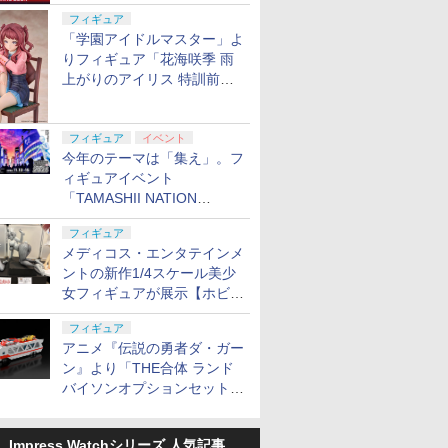
定
フィギュア
「学園アイドルマスター」よ
りフィギュア「花海咲季 雨
上がりのアイリス 特訓前
Ver.」が2027年4月に発売
フィギュア
イベント
今年のテーマは「集え」。フ
ィギュアイベント
「TAMASHII NATION
2026」が11月13日より開催
フィギュア
決定
メディコス・エンタテインメ
ントの新作1/4スケール美少
女フィギュアが展示【ホビー
メーカー合同展示会】
フィギュア
アニメ『伝説の勇者ダ・ガー
ン』より「THE合体 ランド
バイソンオプションセット」
が2027年5月に発売
Impress Watchシリーズ 人気記事