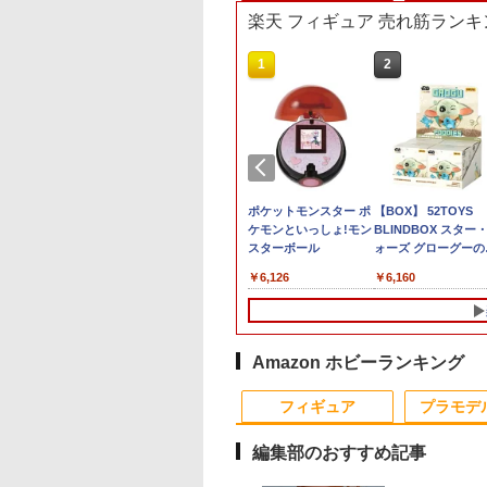
楽天 フィギュア 売れ筋ランキ
10
10
1
1
2
2
Yミニチュアハウス
ドスマイルカンパ
【当店独自で＋P10倍
ハズブロ（Hasbro）
サウザンド・サニー号
ポケットモンスター ポ
BANDAI SPIRITS
【BOX】 52TOYS
 Times Bookstore
 銀河旋風ブライガ
★要エントリー】【中
MARVEL マーベル レ
ワノ国編Ver. プラモデ
ケモンといっしょ!モン
ENTRY GRADE 1/14
BLINDBOX スター
04 DIYキット
【再販】
古】[PTM] (再販) メガ
ジェンド シリーズ プ
ル 『ワンピース』（再
スターボール
RX-93ff νガ ン ダ ム
ォーズ グローグーの
DEROID ブライガ
ミデバイス 1/1
ロフェッサー ハルク、
販）[BANDAI
動戦士ガ ン ダ ム 逆
卓 ぬいぐるみストラ
510
310
￥4,872
￥7,533
￥2,980
￥6,126
￥2,998
￥6,160
BUSTER DOLL(バス
『インクレディブル・
SPIRITS]《発売済・在
のシャア
プ BOX (4個入り) ｜
タードール) パラディ
ハルク』 コミックス
庫品》
52トイズ STAR WA
ン プラモデル(KP685)
コレクション用 15 cm
THE
コトブキヤ(20250530)
サイズ アクションフィ
MANDALORIAN：
ギュアセット G2405
GROGU Full Belly
Amazon ホビーランキング
正規品
Planet
10
10
1
1
2
2
フィギュア
プラモデ
編集部のおすすめ記事
10
10
10
10
1
1
1
1
2
2
2
2