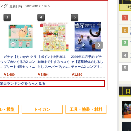
ング
更新日時：2026/08/08 18:05
1
3
3
4
4
5
5
6
6
D-スタイル 『シールド
ガチャ【ちいかわ クリ
Blokees ロックマン
【ポイント5倍 8/11
犬 置物 シリコン カー
2026年11月予約 ガチ
【全品12％O
【未開封】一
4
・ウ
ライガー』 ［Clear
ップぬいぐるみ2 コン
Champion Class ゼロ
1:59まで】すみっコぐ
オーナメント 車内 ア
ャ【惑星球体めじるし
ソン限定】 犬
利の女神：NI
 機
食
Parts Append］
プリート 4種セット】
（ロックマンゼロ）
らし スーパーでおつか
クセサリー インテリア
チャーム2 コンプリー
リコン カー
CHAPTER8 
襲
ッ
【KP871】 (プラモデ
ガチャガチャ カプセル
【75711】 プラモデル
い Supermarket 8個入
ダッシュボード かわい
ト 6種セット カプセル
ト 車内 アク
ピ：レッドフー
￥3,016
￥1,680
￥3,366
￥5,594
￥3,750
￥1,880
￥3,980
￥6,800
ル)
トイ
BOX 全8種類 全部揃い
い フィギュア 雑貨 グ
トイ】
インテリア 
ッドフレーバ
RS
ます リーメント Re-
ッズ 洗える 飾り 子犬
ード かわいい
ュア【住吉店
楽天ランキングをもっと見る
MENT 送料無料 新品
オブジェ 卓上 デスク
ア 雑貨 グッ
未開封 海外 大人気 キ
玄関 新車祝い プレゼ
飾り 子犬 オ
ャラクター ディスプレ
ント ギフト 誕生日 犬
上 デスク 玄
イ フィギュア サンエ
好き 癒しグッズ 耐熱
い プレゼント
3
3
4
4
5
5
6
6
ックス San-x
無臭
誕生日 犬好き
ル・模型
トイガン
工具・塗装・材料
ズ 耐熱 無臭 
3
3
3
3
4
4
4
4
5
5
5
5
6
6
6
6