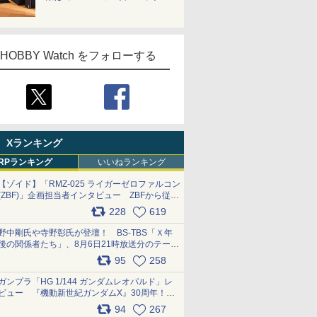
HOBBY Watch をフォローする
Xランキング
RPランキング
いいねランキング
【ゾイド】「RMZ-025 ライガーゼロファルコン
(ZBF)」企画担当者インタビュー ZBFから従来
デザインまで再現可能なボリューム満点のキッ
228
619
ト pic.x.com/6zOqQAQKkX
野中剛氏や寺野彰氏が登壇！ BS-TBS「Ｘ年
後の関係者たち」、8月6日21時放送分のテーマ
は「超合金」！ pic.x.com/uWyt1uyuFm
95
258
ガンプラ「HG 1/144 ガンダムレオパルド」レ
ビュー 『機動新世紀ガンダムX』30周年！イ
ンナーアームガトリングの変形機構まで再現し
94
267
最新フォーマットでキット化！