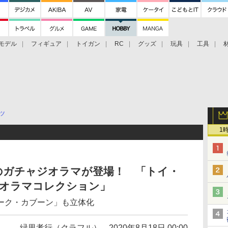
モデル
フィギュア
トイガン
RC
グッズ
玩具
工具
ツ
1
のガチャジオラマが登場！ 「トイ・
ジオラマコレクション」
ーク・カブーン」も立体化
緑里孝行（クラフル）
2020年8月18日 00:00