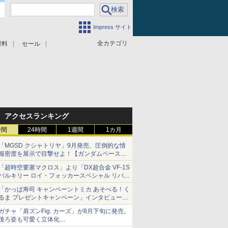
Impress サイト
全カテゴリ
材料
セール
アクセスランキング
時間
24時間
1週間
1カ月
「MGSD クシャトリヤ」9月発売、圧倒的な情
報密度を展示で目撃せよ！【ガンダムベース撮
り下ろし】
「超時空要塞マクロス」より「DX超合金 VF-1S
バルキリー ロイ・フォッカースペシャル リバイ
バルVer.」本日発売！
「かっぱ寿司 キャンペーントミカ あそべる！く
るま プレゼントキャンペーン」インタビュー
子どもが楽しめるかっぱ寿司ならではの体験と
ガチャ「肩ズンFig. カーズ」が8月下旬に発売。
コラボの楽しさを追求
後ろ姿も可愛く立体化
ライトニング・マックィーンやメーターなど4