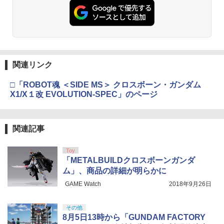
タミヤ クラフトツールシリーズ No.123
￥498
東京マルイ(TOKYO MARUI) No.21 H&K
￥1,601
3
3
先細薄刃ニッパー (ゲートカット用) プラ
TAMASHII NATIONS S.H.フィギュアー
USP HG 18歳以上エアーHOPハンドガン
3
モデル用工具 74123
ツ 攻殻機動隊 THE GHOST IN THE SHE
Blokees スター ウォーズ マンダロリア
3
LL 草薙素子 約140mm PVC&ABS製 塗
ン&グローグー CC05 ディン ジャリン&
￥3,409
装済み可動フィギュア
グローグー ABS樹脂&PVC製 組み立て式
￥2,691
VSR-10用 HOP ホップ チャンバーパッ
★エントリーでポイント5倍★[ハピネッ
4
4
プラスチックモデル
キン [純正部品] 東京マルイ
ト] R/C ナイトライダー（K.I.T.T.）
￥9,544
関連リンク
￥4,385
￥550
東京マルイ No.10 ハイキャパ5.1 10歳以
￥3,480
4
タミヤ(TAMIYA) メイクアップ材シリー
上 電動ブローバック フルオート
4
□「ROBOT魂 ＜SIDE MS＞ クロスボーン・ガンダム
ズ No.3 タミヤセメント(角びん) 40ml 模
X1/X１改 EVOLUTION-SPEC」のページ
型用接着剤 87003
TAMASHII NATIONS S.H.フィギュアー
￥3,815
4
ツ ONE PIECE シャンクス -マリンフォ
BANDAI SPIRITS(バンダイ スピリッツ)
4
ード頂上決戦- 約165mm PVC&ABS&布
RG 機動戦士ガンダム 逆襲のシャア νガ
【送料無料】SHENKEL 遊べるナイフ 引
￥184
タカラトミー まちやどうろがいっぱい！
5
5
製 塗装済み可動フィギュア
ンダム 1/144スケール 色分け済みプラモ
っ込む ナイフ ダミーナイフ マジックナ
トミカタウンセット（トミカ付き）
関連記事
デル
イフ ハロウィン プラスチック製 面白い
東京マルイ(TOKYO MARUI) No.16 H&K
5
フェイク ギミック ストレス解消 ギフト
￥9,900
￥3,700
USP 10歳以上エアーHOPハンドガン 手
プレゼント ミリタリー サバゲー 演劇 小
￥-
Toy
マジ・スク+保護キャップセット
動
5
物 サバイバルゲーム 【メール便可】
「METALBUILDクロスボーンガンダ
￥2,600
ム」、商品の詳細が明らかに
￥2,666
￥660
TAMASHII NATIONS S.H.フィギュアー
5
GAME Watch
2018年9月26日
ツ TV アニメ「呪術廻戦」 脹相 約150m
BANDAI SPIRITS(バンダイ スピリッツ)
5
m PVC&ABS製 塗装済み可動フィギュア
30MM xEXM-000 ゼノヴァルト 1/144ス
ケール 色分け済みプラモデル
その他
￥-
8月5日13時から「GUNDAM FACTORY
￥2,813