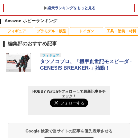
楽天ランキングをもっと見る
Amazon ホビーランキング
フィギュア
プラモデル・模型
トイガン
工具・塗装・材料
《4月24日入荷》S&T タクティカル リン
▲グラベルハウンド用ステッカー,11425
1
1
ク BK
963（ゆうパケット）
編集部のおすすめ記事
￥206
￥1,138
TAMASHII NATIONS オリジン・オブ・
タカラトミー(TAKARA TOMY) T-SPAR
東京マルイ(TOKYO MARUI) No.25 コル
GSIクレオス Mr.トップコート 水性プレ
フィギュア
1
1
1
1
バルキリー 超時空要塞マクロス VF-1J
K REALIZE MODEL リアライズモデル Z
ト ガバメント HG 18歳以上エアーHOP
ミアムトップコートスプレー 光沢 88ml
タツノコプロ、「機甲創世記モスピーダ -
バルキリー45th Anniv. 約225mm ABS&
OIDS ゾイド RMZ-025 ライガーゼロフ
ハンドガン
ホビー用仕上材 B601
GENESIS BREAKER-」始動！
ダイキャスト製 塗装済み可動フィギュア
ァルコン (ZBF) 色分け済み プラキット
【B品パーツ】UFC M4 Coltタイプ ハイ
￥3,384
￥748
2
G-FORCE ACアダプター(6V/2A)【GY00
2
ダー(正)【注意※掲載画像は通常版とな
￥22,900
￥8,335
1】 ラジコン用
り実際のB品画像ではありません】
HOBBY Watchをフォローして最新記事をチ
￥1,560
ェック！
￥445
東京マルイ (TOKYO MARUI) ガスブロー
LOCTITE(ロックタイト) シールはがし
2
2
TAMASHII NATIONS S.H.フィギュアー
壽屋(KOTOBUKIYA) フレームアーム
バックマシンガン No.14 20式 5.56mm
プレミアム 220ml
2
2
ツ 呪術廻戦 伏黒甚爾 約155mm PVC&A
ズ・ガール ドゥルガーI〈Bunny Styl
小銃 18歳以上 ガスブローバック
BS製 塗装済み可動フィギュア
e〉 全高約180mm ノンスケール プラモ
￥1,013
デル
カネキャップ(8連×12リング)×3箱 《288
￥190,000
ゼンペラー3 ポリカボディスペシャル
3
3
発分》 トイガン用[定形外郵便、送料無
￥13,950
（VZシャーシ）レーサーミニ四駆40周年
Google 検索で当サイトの記事を優先表示させる
料、代引不可]
￥6,930
記念 95703 ミニ四駆キット