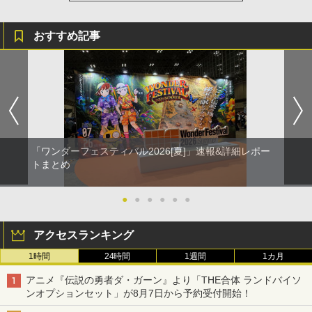
おすすめ記事
「ワンダーフェスティバル2026[夏]」速報&詳細レポー
トまとめ
●
●
●
●
●
●
アクセスランキング
1時間
24時間
1週間
1カ月
アニメ『伝説の勇者ダ・ガーン』より「THE合体 ランドバイソ
ンオプションセット」が8月7日から予約受付開始！