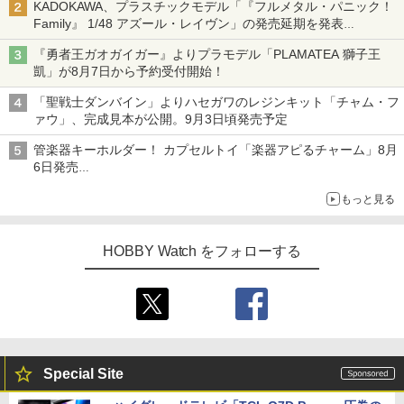
KADOKAWA、プラスチックモデル「『フルメタル・パニック！
Family』 1/48 アズール・レイヴン」の発売延期を発表
8月から9月に延期
『勇者王ガオガイガー』よりプラモデル「PLAMATEA 獅子王
凱」が8月7日から予約受付開始！
「聖戦士ダンバイン」よりハセガワのレジンキット「チャム・フ
ァウ」、完成見本が公開。9月3日頃発売予定
管楽器キーホルダー！ カプセルトイ「楽器アピるチャーム」8月
6日発売
チューバ、テナサクなど5種各3色
もっと見る
HOBBY Watch をフォローする
Special Site