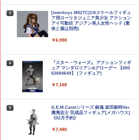
HG 1/144 ハンブラビ (GQ) プラモデル
3
機動戦士Gundam GQuuuuuuX バンダ
[iminitoys M027C]1/6スケールフィギュ
3
イスピリッツ （ZP164667）
ア用ローリタジュニア美少女 アクション
アイ可動目 アジアン美人女性ヘッド (素
体と服は別売)
￥2,860
￥6,998
【中古】ちいかわ ぷちミニマスコット
4
(カブトムシ)//【ホビー】
『スター・ウォーズ』 アクションフィギ
4
ュア マンダロリアン&グローグー 【000
￥3,300
62684649】 (フィギュア)
￥7,168
【中古】1/144 バンダイ 036 HGUC PM
5
X-003 ジ・O 【A´】 ※未組立・外箱に少
しの傷みあり
G.E.M.Caratシリーズ 銀魂 坂田銀時Ver.
5
攘夷志士 完成品フィギュア[メガハウス]
《02月予約》
￥3,300
￥7,480