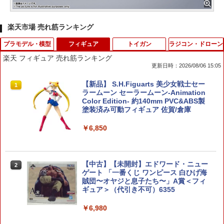
楽天市場 売れ筋ランキング
プラモデル・模型
フィギュア
トイガン
ラジコン・ドローン
楽天 フィギュア 売れ筋ランキング
更新日時：2026/08/06 15:05
【中古】1/144 バンダイスピリッツ HGU
【新品】 S.H.Figuarts 美少女戦士セー
1
1
C MS-06FS ザクII (ガルマ専用機) 【A
ラームーン セーラームーン-Animation
´】 未組立、箱少し傷みあり
Color Edition- 約140mm PVC&ABS製
塗装済み可動フィギュア 佐賀/倉庫
￥2,750
￥6,850
タミヤ 1/24 スポーツカーシリーズ No.3
2
78 NISSAN レパード2ドア ハードトップ
【中古】【未開封】エドワード・ニュー
2
280X・SF-L【特別販売製品】【2437
ゲート 「一番くじ ワンピース 白ひげ海
8】 プラモデル
賊団〜オヤジと息子たち〜」A賞＜フィ
ギュア＞（代引き不可）6355
￥2,816
￥6,980