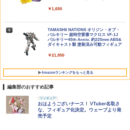
【期間限定クリアスタンド特典付】HG
空撮ドローン ヘッドレスモード 360度フ
5
機動戦士ガンダム 水星の魔女 1/144 [21]
リップ 速度切替 かっこいい 子ども 誕生
￥1,650
G.E.M.シリーズ 『NARUTO-ナルトー 疾
5
ディランザソル プラモデル バンダイ ス
日 お祝い ギフト プレゼント
風伝』 てのひらミナト (塗装済み完成品
BBT ハンドストップ BCM KAGタイプ D
5
ピリッツ BANDAI SPIRITS ガンプラ
フィギュア)
Eカラー M-LOKタイプ BBT-PART-003-
￥2,240
DE
￥1,760
TAMASHII NATIONS オリジン・オブ・
￥8,250
5
バルキリー 超時空要塞マクロス VF-1J
￥2,200
バルキリー45th Anniv. 約225mm ABS&
ダイキャスト製 塗装済み可動フィギュア
￥21,950
Amazonランキングをもっと見る
編集部のおすすめ記事
BANDAI SPIRITS(バンダイ スピリッツ)
東京マルイ(TOKYO MARUI) No.25 コル
GSIクレオス Mr.トップコート 水性プレ
フィギュア
1
1
1
30MS SIS-J00 メルンジャ[カラーA] 色
ト ガバメント HG 18歳以上エアーHOP
ミアムトップコートスプレー 光沢 88ml
おはようございナース！ VTuber名取さ
分け済みプラモデル
ハンドガン
ホビー用仕上材 B601
な、フィギュア化決定。ウェーブより発
売予定
￥4,200
￥3,384
￥748