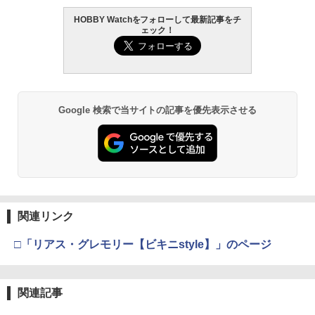
HOBBY Watchをフォローして最新記事をチ
BANDAI SPIRITS(バンダイ スピリッツ)
東京マルイ (TOKYO MARUI) ガスブロー
LOCTITE(ロックタイト) シールはがし
2
2
2
ェック！
機動警察パトレイバー EZY RG 1/48 AV-
バックマシンガン No.14 20式 5.56mm
プレミアム 220ml
98Plus (イングラム・プラス) 色分け済
小銃 18歳以上 ガスブローバック
みプラモデル
￥962
￥240,000
￥6,600
Google 検索で当サイトの記事を優先表示させる
タミヤ クラフトツールシリーズ No.123
東京マルイ(TOKYO MARUI) No.21 H&K
3
3
先細薄刃ニッパー (ゲートカット用) プラ
BANDAI SPIRITS(バンダイ スピリッツ)
USP HG 18歳以上エアーHOPハンドガン
3
モデル用工具 74123
HGAW 機動新世紀ガンダムX ガンダムエ
アマスター 1/144スケール 色分け済みプ
￥3,409
ラモデル
￥2,674
￥3,600
東京マルイ(TOKYO MARUI) No.16 H&K
4
関連リンク
GSIクレオス Mr.トップコート 水性プレ
USP 10歳以上エアーHOPハンドガン 手
4
ミアムトップコートスプレー つや消し 8
動
□「リアス・グレモリー【ビキニstyle】」のページ
8ml ホビー用仕上材 B603
HG 機動戦士ガンダム00 グラハム専用ユ
4
ニオンフラッグカスタム 1/144スケール
￥2,666
色分け済みプラモデル
￥710
関連記事
￥1,800
東京マルイ No.10 ハイキャパ5.1 10歳以
5