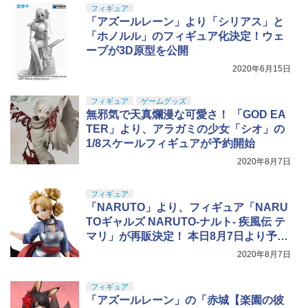
タミヤ(TAMIYA) メイクアップ材シリー
フィギュア
上 電動ブローバック フルオート
5
ズ No.3 タミヤセメント(角びん) 40ml 模
「アズールレーン」より「シリアス」と
型用接着剤 87003
BANDAI SPIRITS(バンダイスピリッツ)
￥3,815
「ホノルル」のフィギュア化決定！ウェ
5
30MS SIS-H00 セスティエ[カラーC] 色
ーブが3D原型を公開
分け済みプラモデル
￥184
2020年6月15日
￥4,450
フィギュア
ゲームグッズ
無邪気で天真爛漫な可愛さ！ 「GOD EA
TER」より、アラガミの少女「シオ」の
1/8スケールフィギュアが予約開始
2020年8月7日
フィギュア
「NARUTO」より、フィギュア「NARU
TOギャルズ NARUTO‐ナルト‐ 疾風伝 テ
マリ」が再販決定！ 本日8月7日より予約
受付開始
2020年8月7日
フィギュア
「アズールレーン」の「赤城【楽園の彼