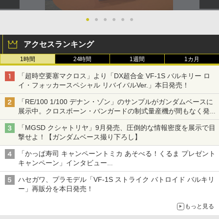
●
●
●
●
●
●
アクセスランキング
1時間
24時間
1週間
1カ月
「超時空要塞マクロス」より「DX超合金 VF-1S バルキリー ロ
イ・フォッカースペシャル リバイバルVer.」本日発売！
「RE/100 1/100 デナン・ゾン」のサンプルがガンダムベースに
展示中。クロスボーン・バンガードの制式量産機が間もなく発送
【ガンダムベース撮り下ろし】
「MGSD クシャトリヤ」9月発売、圧倒的な情報密度を展示で目
撃せよ！【ガンダムベース撮り下ろし】
「かっぱ寿司 キャンペーントミカ あそべる！くるま プレゼント
キャンペーン」インタビュー
子どもが楽しめるかっぱ寿司ならではの体験とコラボの楽しさを
ハセガワ、プラモデル「VF-1S ストライク バトロイド バルキリ
追求
ー」再販分を本日発売！
もっと見る