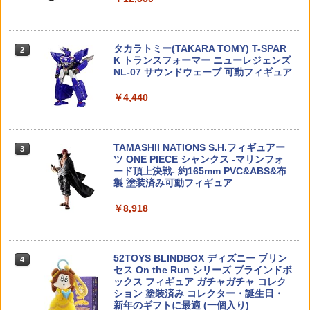
ラメアクリルキーホルダー 6種セット 】
UAD QUAD/クアッド 4UANTUM ク
タミヤ ミニ四駆グレードアップパーツ A
ンパーツ OP84 6029 後輪スクエアスパ
2
※コンプリートセットではありません ガ
リックペン型 ネジロック レッド/高強
Rシャーシ ファーストトライパーツセッ
イクタイヤ
チャガチャ カプセルトイ ガチャ
度【あす楽】
ト 【15450】 (プラモデル)
￥539
タカラトミー(TAKARA TOMY) T-SPAR
￥1,980
￥980
2
￥1,100
K トランスフォーマー ニューレジェンズ
NL-07 サウンドウェーブ 可動フィギュア
タミヤ 1/32 フルカウルミニ四駆シリー
3
￥4,440
【国内正規代理店】 JOYTOY ジョイト
ダンプポーチ サバゲー 【モール対応 大
EG 1/144 GAT-X105 ストライクガンダ
ズ No.52 ブロッケンギガント プレミア
3
3
3
イ ウォーハンマー40,000 ティラニッド
容量 多機能 高耐久】 サバイバルゲーム
ム (機動戦士ガンダムSEED)【新品】 ガ
ム(FM-Aシャーシ) 19452
ハイヴフリート・リヴァイアサン ティラ
タクティカルポーチ マガジンポーチ 折
ンプラ エントリーグレード プラモデル
ニッド・ウォリアー2（ボーンソード装
り畳み 撥水 防水 ミリタリー 1000Dナイ
￥1,287
備） 1/18スケール 可動フィギュア アク
ロン MOLLE 腰袋 ベルト 装備 収納 回収
TAMASHII NATIONS S.H.フィギュアー
3
￥1,470
ションフィギュア
空マガジン マグポーチ 登山 釣り 狩猟 ア
ツ ONE PIECE シャンクス -マリンフォ
ウトドア キャンプ 作業 工具袋
ード頂上決戦- 約165mm PVC&ABS&布
製 塗装済み可動フィギュア
￥7,810
マジックフライングボール フライングボ
4
￥1,980
【楽天ランキング1位入賞】ガンプラ M
ール 本物 空飛ぶボール LEDライト付き
4
￥8,918
G 1/100 led ユニット unit gunpla gun
ジャイロボール 浮くボール ドローン
dam パーツ グリーンx3 イエローx1 (グ
ストラクチャーアーツ 『ファイナルファ
リーンx3， イエローx1)
4
￥1,580
ンタジーVII』 セフィロス (フィギュア)
BH CQCタイプホルスター For H＆K US
4
P Compac BK
52TOYS BLINDBOX ディズニー プリン
4
￥1,580
セス On the Run シリーズ ブラインドボ
￥7,944
ックス フィギュア ガチャガチャ コレク
￥2,118
HAC（ハック） HAC5128 カメラ付きド
5
ション 塗装済み コレクター・誕生日・
ローン スカイフォース スマホ操作可能
新年のギフトに最適 (一個入り)