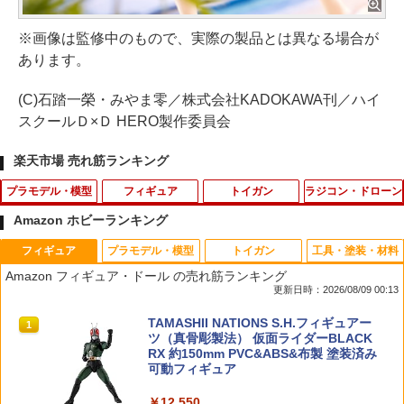
※画像は監修中のもので、実際の製品とは異なる場合が
あります。
(C)石踏一榮・みやま零／株式会社KADOKAWA刊／ハイ
スクールＤ×Ｄ HERO製作委員会
楽天市場 売れ筋ランキング
プラモデル・模型
フィギュア
トイガン
ラジコン・ドローン
Amazon ホビーランキング
フィギュア
プラモデル・模型
トイガン
工具・塗装・材料
プラモデル アクションベース7 クリアカ
Gift+ 1/8 『ゼンレスゾーンゼロ』 エレ
エアブラシ 洗浄 クリーナー メンテナン
53088 【TAMIYA/タミヤ】 RCオプショ
1
1
1
1
Amazon フィギュア・ドール の売れ筋ランキング
ラー 1/144スケール ACTION BASE7 CL
ン・ジョー 華やぐ遊歩Ver. (フィギュア)
ス ガンクリーナー 掃除 17本セット
ンパーツ OP88 6024 4駆前輪スクエアス
更新日時：2026/08/09 00:13
EAR COLOR バンダイ スピリッツ BAN
パイクタイヤ
DAI SPIRITS パーツ
￥6,741
￥968
TAMASHII NATIONS S.H.フィギュアー
1
￥501
ツ（真骨彫製法） 仮面ライダーBLACK
￥790
RX 約150mm PVC&ABS&布製 塗装済み
可動フィギュア
ガチャ【映画ちいかわ 人魚の島のひみつ
【エントリー最大10倍＆3％クーポン】4
53084 【TAMIYA/タミヤ】 RCオプショ
2
2
2
￥12,550